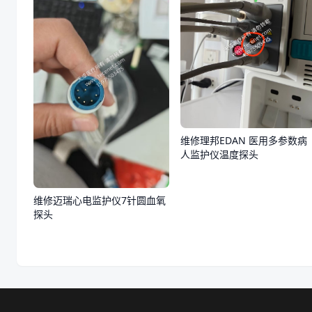
维修理邦EDAN 医用多参数病
人监护仪温度探头
维修迈瑞心电监护仪7针圆血氧
探头