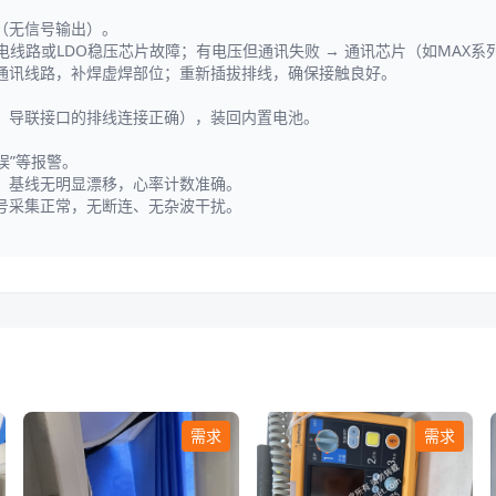
（无信号输出）。
 供电线路或LDO稳压芯片故障；有电压但通讯失败 → 通讯芯片（如MAX
、通讯线路，补焊虚焊部位；重新插拔排线，确保接触良好。
、导联接口的排线连接正确），装回内置电池。
误”等报警。
、基线无明显漂移，心率计数准确。
号采集正常，无断连、无杂波干扰。
需求
需求