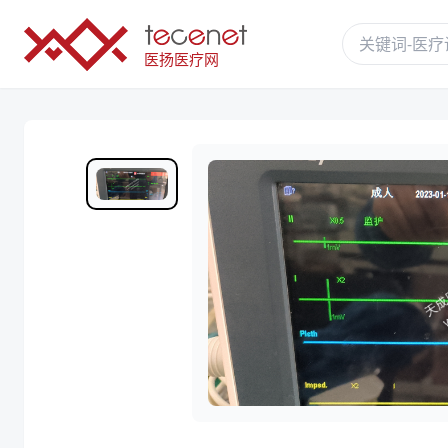
医扬医疗网