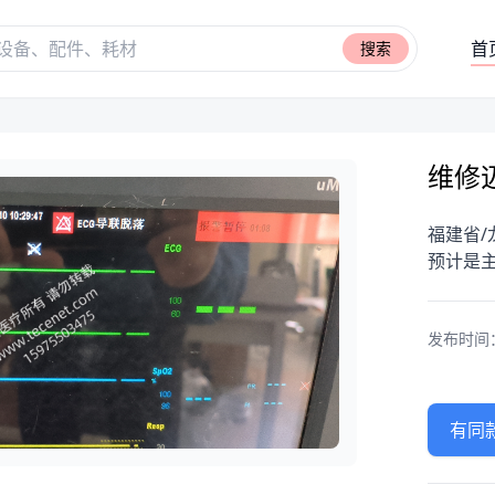
首
搜索
维修迈
福建省/
预计是
发布时间：20
有同