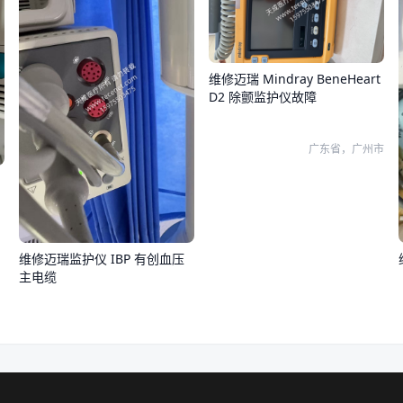
维修迈瑞 Mindray BeneHeart
D2 除颤监护仪故障
广东省，广州市
维修迈瑞监护仪 IBP 有创血压
主电缆