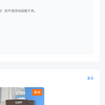
系列）损坏或排线接触不良。
更多
需求