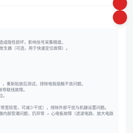
易造成隐性损坏，影响信号采集精度。
号发生器（可选，用于快速定位故障）。
），重新贴放后测试，排除电极接触不良问题。
除导联线故障。
位。
式（带宽较宽，可减少干扰），排除外部干扰与机器设置问题。
器内部受潮问题，仍异常 → 心电板故障（滤波电路、放大电路