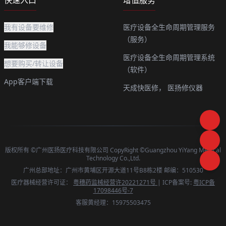
我有设备要维修
医疗设备全生命周期管理服务
（服务）
我能够修设备
医疗设备全生命周期管理系统
想要购买/转让设备
（软件）
App客户端下载
天成快医修，
医扬修仪器
版权所有 ©广州医扬医疗科技有限公司 CopyRight ©Guangzhou YiYang Medical
Technology Co.,Ltd.
广州总部地址：广州市黄埔区开源大道11号B8栋2楼 邮编：510530
医疗器械经营许可证：
粤穗药监械经营许20221271号
| ICP备案号:
粤ICP备
17098446号-7
客服黄经理：15975503475