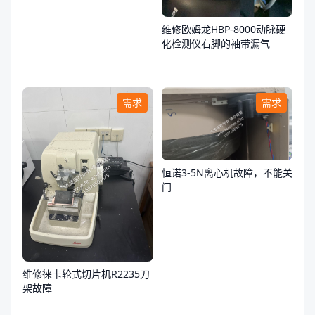
维修欧姆龙HBP-8000动脉硬
化检测仪右脚的袖带漏气
需求
需求
恒诺3-5N离心机故障，不能关
门
维修徕卡轮式切片机R2235刀
架故障