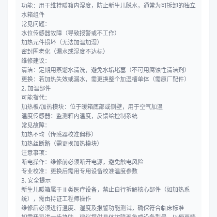
功能：用于维持暖箱内湿度，防止新生儿脱水，通常为可拆卸的独立
水箱组件
常见问题：
水位传感器故障（导致报警或不工作）
加热元件损坏（无法加温加湿）
密封圈老化（漏水或湿度不达标）
维修建议：
清洁：定期用蒸馏水清洗，避免水垢堵塞（不可用腐蚀性清洁剂）
更换：若加热失效或漏水，需更换整个加湿槽单体（需原厂配件）
2. 加温部件
可能指代：
加热板/加热模块：位于暖箱底部或侧壁，用于空气加温
温度传感器：监测箱内温度，反馈给控制系统
常见故障：
加热不均（传感器校准偏移）
加热丝断路（需更换加热模块）
注意事项：
断电操作：维修前必须断开电源，避免触电风险
专业校准：更换后需用专用设备校准温度参数
3. 安全提示
新生儿暖箱属于Ⅱ类医疗设备，禁止自行拆解核心部件（如加热系
统），需由持证工程师操作
维修后必须进行温度、湿度及报警功能测试，确保符合临床标准