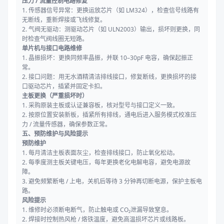
压力 / 流量控制电路修复
1. 传感器信号异常：更换运放芯片（如 LM324），检查信号线路有
无断线，重新焊接或飞线修复。
2. 气阀无驱动：测驱动芯片（如 ULN2003）输出，损坏则更换，同
时检查气阀线圈无短路。
单片机与接口电路维修
1. 晶振损坏：更换同频率晶振，并联 10–30pF 电容，确保起振正
常。
2. 接口问题：用无水酒精清洁排线接口，修复断线，更换损坏的接
口驱动芯片，插紧并固定卡扣。
主板更换（严重损坏时）
1. 采购原装主板或认证兼容板，核对型号与接口定义一致。
2. 按原位置安装新板，插紧所有排线，通电后进入服务模式校准压
力 / 流量传感器，确保参数正常。
五、预防维护与风险提示
预防维护
1. 每月清洁主板表面灰尘，检查排线接口，防止氧化松动。
2. 每季度测主板关键电压，每年更换老化电解电容，避免电源故
障。
3. 避免频繁断电 / 上电，关机后等待 3 分钟再切断电源，保护主板电
路。
风险提示
1. 维修时必须断电断气，防止触电或 CO₂泄漏导致窒息。
2. 焊接时控制热风枪 / 烙铁温度，避免高温损坏芯片或线路板。