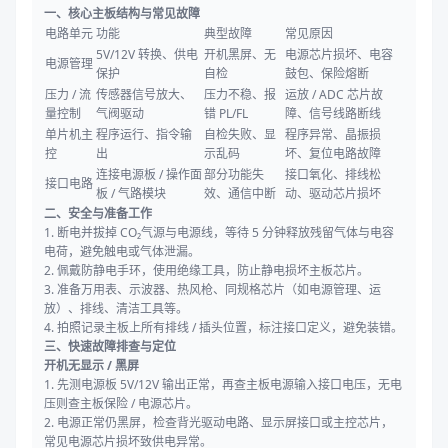
一、核心主板结构与常见故障
电路单元
功能
典型故障
常见原因
5V/12V 转换、供电
开机黑屏、无
电源芯片损坏、电容
电源管理
保护
自检
鼓包、保险熔断
压力 / 流
传感器信号放大、
压力不稳、报
运放 / ADC 芯片故
量控制
气阀驱动
错 PL/FL
障、信号线路断线
单片机主
程序运行、指令输
自检失败、显
程序异常、晶振损
控
出
示乱码
坏、复位电路故障
连接电源板 / 操作面
部分功能失
接口氧化、排线松
接口电路
板 / 气路模块
效、通信中断
动、驱动芯片损坏
二、安全与准备工作
1. 断电并拔掉 CO₂气源与电源线，等待 5 分钟释放残留气体与电容
电荷，避免触电或气体泄漏。
2. 佩戴防静电手环，使用绝缘工具，防止静电损坏主板芯片。
3. 准备万用表、示波器、热风枪、同规格芯片（如电源管理、运
放）、排线、清洁工具等。
4. 拍照记录主板上所有排线 / 插头位置，标注接口定义，避免装错。
三、快速故障排查与定位
开机无显示 / 黑屏
1. 先测电源板 5V/12V 输出正常，再查主板电源输入接口电压，无电
压则查主板保险 / 电源芯片。
2. 电源正常仍黑屏，检查背光驱动电路、显示屏接口或主控芯片，
常见电源芯片损坏致供电异常。