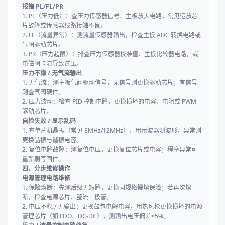
报错 PL/FL/PR
1. PL（压力低）：查压力传感器信号、主板放大电路，常见运放芯
片故障或传感器线路接触不良。
2. FL（流量异常）：测流量传感器输出，检查主板 ADC 转换电路或
气阀驱动芯片。
3. PR（压力超限）：排查压力传感器校准值、主板比较器电路，或
电磁阀卡滞导致过压。
压力不稳 / 无气流输出
1. 无气流：测主板气阀驱动信号，无信号则更换驱动芯片；有信号
则查气阀硬件。
2. 压力波动：检查 PID 控制电路，更换损坏的电容、电阻或 PWM
驱动芯片。
自检失败 / 显示乱码
1. 查单片机晶振（常见 8MHz/12MHz），用示波器测波形，异常则
更换晶振与谐振电容。
2. 复位电路故障：测复位电压，更换复位芯片或电容；程序异常可
重新刷写固件。
四、分步维修操作
电源管理电路维修
1. 保险熔断：先测后级无短路，更换同规格慢熔保险；若再次熔
断，检查电源芯片、整流二极管。
2. 电压不稳 / 无输出：更换鼓包电解电容，用热风枪更换损坏的电源
管理芯片（如 LDO、DC-DC），测输出电压偏差≤5%。