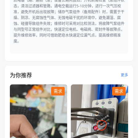
质堵塞气路、磨损气泵；设备长期闲置后，开机前需检查气泵组件状
态，清洁过滤器和管路，通电空载运行5-10分钟，进行一次气压校
准，避免开机后出现故障；储存气泵组件（备用配件）时，需置于干
燥、阴凉、无腐蚀性气体、无强电磁干扰的环境中，避免潮湿、腐
蚀、碰撞导致组件失效；维修时可采用对比检测法，将故障气泵组件
与同型号正常组件对比，快速定位电机、电磁阀、密封件等故障点，
提升维修效率，同时可借助肥皂水快速定位漏气点，提高维修精准
度。
为你推荐
更多
需求
需求