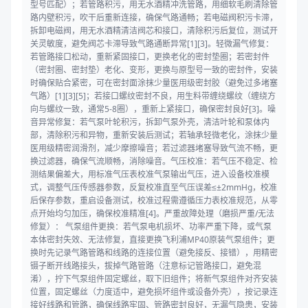
型号匹配）；若管路积污，用无水酒精冲洗管路，用细软毛刷清除管
路内壁积污，吹干后重新连接，确保气路通畅；若电磁阀积污卡滞，
拆卸电磁阀，用无水酒精清洁阀芯和接口，清除积污后复位，测试开
关灵敏度，避免阀芯卡滞导致气路通断异常[1][3]。轻微漏气修复：
若管路接口松动，重新紧固接口，更换老化的密封垫圈；若密封件
（密封圈、密封垫）老化、变形，更换与原型号一致的密封件，安装
时确保贴合紧密，可在密封面涂抹少量医用级密封胶（避免过多堵塞
气路）[1][3][5]；若接口螺纹密封不良，用生料带缠绕螺纹（缠绕方
向与螺纹一致，通常5-8圈），重新上紧接口，确保密封良好[3]。噪
音异常修复：若气泵叶轮积污，拆卸气泵外壳，清洁叶轮和泵体内
部，清除积污和异物，重新安装后测试；若轴承轻微老化，涂抹少量
医用级精密润滑剂，减少摩擦噪音；若过滤器堵塞导致气流不畅，更
换过滤器，确保气流顺畅，消除噪音。气压校准：若气压不稳定、检
测结果偏差大，用标准气压表校准气泵输出气压，进入设备校准模
式，调整气压传感器参数，反复校准直至气压误差≤±2mmHg，校准
后保存参数，重启设备测试，校准过程需遵循压力表校准规范，从零
点开始均匀加压，确保校准精准[4]。严重故障处理（磨损严重/无法
修复）： 气泵组件更换：若气泵电机损坏、功率严重下降，或气泵
本体密封失效、无法修复，直接更换飞利浦MP40原装气泵组件；更
换时先记录气路管路和线路的连接位置（避免接反、接错），用精密
镊子断开线路接头，拔掉气路管路（注意标记管路接口，避免混
淆），拧下气泵组件固定螺丝，取下旧组件；将新气泵组件对齐安装
位置，固定螺丝（力度适中，避免损坏组件或设备外壳），按记录连
接好线路和管路，确保线路牢固、管路密封良好，无漏气隐患，安装