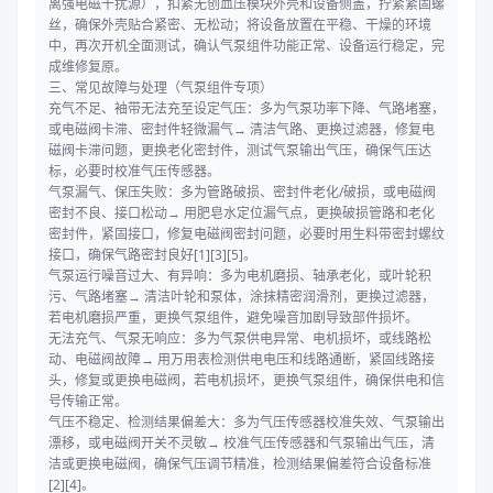
离强电磁干扰源），扣紧无创血压模块外壳和设备侧盖，拧紧紧固螺
丝，确保外壳贴合紧密、无松动；将设备放置在平稳、干燥的环境
中，再次开机全面测试，确认气泵组件功能正常、设备运行稳定，完
成维修复原。
三、常见故障与处理（气泵组件专项）
充气不足、袖带无法充至设定气压：多为气泵功率下降、气路堵塞，
或电磁阀卡滞、密封件轻微漏气→ 清洁气路、更换过滤器，修复电
磁阀卡滞问题，更换老化密封件，测试气泵输出气压，确保气压达
标，必要时校准气压传感器。
气泵漏气、保压失败：多为管路破损、密封件老化/破损，或电磁阀
密封不良、接口松动→ 用肥皂水定位漏气点，更换破损管路和老化
密封件，紧固接口，修复电磁阀密封问题，必要时用生料带密封螺纹
接口，确保气路密封良好[1][3][5]。
气泵运行噪音过大、有异响：多为电机磨损、轴承老化，或叶轮积
污、气路堵塞→ 清洁叶轮和泵体，涂抹精密润滑剂，更换过滤器，
若电机磨损严重，更换气泵组件，避免噪音加剧导致部件损坏。
无法充气、气泵无响应：多为气泵供电异常、电机损坏，或线路松
动、电磁阀故障→ 用万用表检测供电电压和线路通断，紧固线路接
头，修复或更换电磁阀，若电机损坏，更换气泵组件，确保供电和信
号传输正常。
气压不稳定、检测结果偏差大：多为气压传感器校准失效、气泵输出
漂移，或电磁阀开关不灵敏→ 校准气压传感器和气泵输出气压，清
洁或更换电磁阀，确保气压调节精准，检测结果偏差符合设备标准
[2][4]。