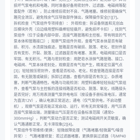
损坏气泵电机和电路，同时准备好备用密封件、过滤器、电磁阀等配
套配件（若有），防止维修后密封不良、气路堵塞。维修前需确保气
路完全泄压，避免残余气压导致部件弹出，保障操作安全[1][7]。
拆机检查（气泵组件专项排查）： 外观检查：拆设备侧盖和无创血
压模块外壳（沿边缘用塑料撬棒轻轻撬开，避免损坏卡扣），找到气
泵组件（位于设备内部中部，连接气路管路和主控板，带有明显的气
泵本体和管路接口）；观察气泵组件外观，查看气泵本体是否有破
损、积污、水渍腐蚀痕迹，管路是否有破损、脱落、老化，密封件是
否有变形、开裂、脱落，过滤器是否有堵塞、发黑，电磁阀接口是否
牢固、有无积污。气路与密封检查：用肥皂水涂抹气路管路、接口、
电磁阀、气泵本体密封处，观察是否有气泡产生，精准定位漏气点
[3]；轻轻按压密封件，查看是否松动、老化，检查管路连接是否牢
固，有无脱落或破损；拆卸过滤器，查看内部是否有灰尘、杂质堵
塞，判断气路通畅性。电路与功能检测：用塑料撬棒轻轻抬起气泵组
件，查看气泵与主控板的连接线路是否松动、脱落、氧化，线路接头
是否完好；用万用表测量气泵供电电压（按设备手册标准电压，通常
为直流12V），确认电源正常送达；通电（仅气泵供电，不启动整
机），观察气泵是否能正常启动、运行，听有无异常噪音，用气压表
连接气泵输出端，测量输出气压是否在设备标准范围（通常0-
300mmHg），判断气泵动力是否正常；测试电磁阀开关灵敏度，确
认气路通断正常，无卡滞现象[2][4]。
气泵组件专项维修/更换： 轻微故障处理（气路堵塞/轻微漏气/噪音
异常）： 气路堵塞修复：若过滤器堵塞，更换原装过滤器（与MP40