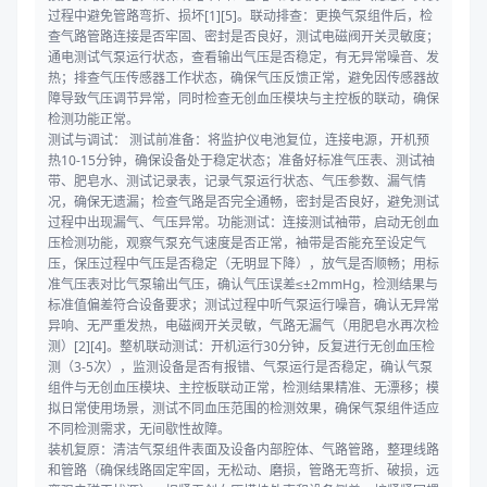
过程中避免管路弯折、损坏[1][5]。联动排查：更换气泵组件后，检
查气路管路连接是否牢固、密封是否良好，测试电磁阀开关灵敏度；
通电测试气泵运行状态，查看输出气压是否稳定，有无异常噪音、发
热；排查气压传感器工作状态，确保气压反馈正常，避免因传感器故
障导致气压调节异常，同时检查无创血压模块与主控板的联动，确保
检测功能正常。
测试与调试： 测试前准备：将监护仪电池复位，连接电源，开机预
热10-15分钟，确保设备处于稳定状态；准备好标准气压表、测试袖
带、肥皂水、测试记录表，记录气泵运行状态、气压参数、漏气情
况，确保无遗漏；检查气路是否完全通畅，密封是否良好，避免测试
过程中出现漏气、气压异常。功能测试：连接测试袖带，启动无创血
压检测功能，观察气泵充气速度是否正常，袖带是否能充至设定气
压，保压过程中气压是否稳定（无明显下降），放气是否顺畅；用标
准气压表对比气泵输出气压，确认气压误差≤±2mmHg，检测结果与
标准值偏差符合设备要求；测试过程中听气泵运行噪音，确认无异常
异响、无严重发热，电磁阀开关灵敏，气路无漏气（用肥皂水再次检
测）[2][4]。整机联动测试：开机运行30分钟，反复进行无创血压检
测（3-5次），监测设备是否有报错、气泵运行是否稳定，确认气泵
组件与无创血压模块、主控板联动正常，检测结果精准、无漂移；模
拟日常使用场景，测试不同血压范围的检测效果，确保气泵组件适应
不同检测需求，无间歇性故障。
装机复原：清洁气泵组件表面及设备内部腔体、气路管路，整理线路
和管路（确保线路固定牢固，无松动、磨损，管路无弯折、破损，远