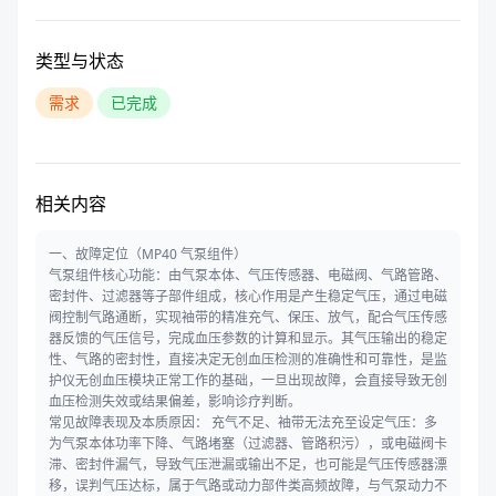
类型与状态
需求
已完成
相关内容
一、故障定位（MP40 气泵组件）
气泵组件核心功能：由气泵本体、气压传感器、电磁阀、气路管路、
密封件、过滤器等子部件组成，核心作用是产生稳定气压，通过电磁
阀控制气路通断，实现袖带的精准充气、保压、放气，配合气压传感
器反馈的气压信号，完成血压参数的计算和显示。其气压输出的稳定
性、气路的密封性，直接决定无创血压检测的准确性和可靠性，是监
护仪无创血压模块正常工作的基础，一旦出现故障，会直接导致无创
血压检测失效或结果偏差，影响诊疗判断。
常见故障表现及本质原因： 充气不足、袖带无法充至设定气压：多
为气泵本体功率下降、气路堵塞（过滤器、管路积污），或电磁阀卡
滞、密封件漏气，导致气压泄漏或输出不足，也可能是气压传感器漂
移，误判气压达标，属于气路或动力部件类高频故障，与气泵动力不