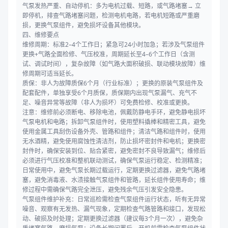
气泵发热严重、自动停机：多为电机过载、短路，或气路堵塞→ 立
即停机，排查气路堵塞问题，检测电机电路，若电机短路或严重磨
损，更换气泵组件，避免损坏设备其他模块。
四、维修要点
维修周期：标准2–4个工作日；紧急可24小时加急；若涉及气泵组件
更换+气路全面检修、气压校准，周期延长至4–6个工作日（含测
试、调试时间），复杂故障（如气路大面积破损、联动模块故障）维
修周期可适当延长。
质保：非人为故障质保6个月（行业标准）；更换的原装气泵组件及
配套配件，单独享受6个月质保，质保期内出现气泵漏气、充气不
足、噪音异常等故障（非人为损坏）可免费检修、校准或更换。
注意：维修前必须断电、移除电池，佩戴防静电手环，避免静电损坏
气泵电机和电路；拆卸气泵组件时，使用塑料撬棒和精密工具，避免
使用金属工具刮伤设备外壳、管路和组件；清洁气路和组件时，使用
无水酒精，避免使用腐蚀性清洁剂，防止损坏密封件和电机；更换密
封件时，确保安装到位、贴合紧密，避免密封不良导致漏气；维修后
必须进行气压校准和整机联动测试，确保气泵运行稳定、检测精准；
日常使用中，避免气泵长期过载运行，定期更换过滤器，避免气路堵
塞，避免消毒液、水渍接触气泵组件和管路，延长组件使用寿命；维
修过程中需确保气路完全泄压，避免残余气压引发安全隐患。
气泵组件维护补充：日常巡检需检查气泵组件运行状态，听有无异常
噪音、观察有无发热、漏气现象，定期检查气路管路和接口，发现松
动、破损及时处理；定期更换过滤器（建议每3个月一次），避免杂