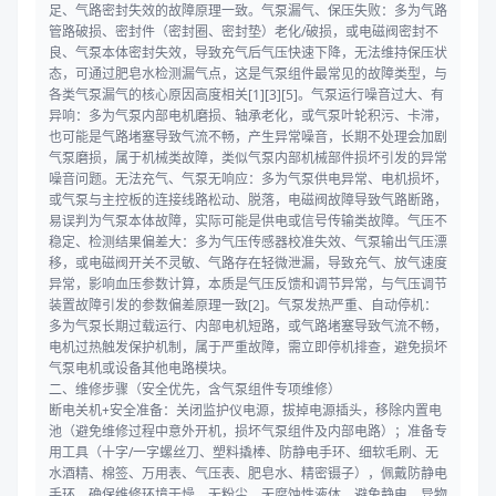
足、气路密封失效的故障原理一致。气泵漏气、保压失败：多为气路
管路破损、密封件（密封圈、密封垫）老化/破损，或电磁阀密封不
良、气泵本体密封失效，导致充气后气压快速下降，无法维持保压状
态，可通过肥皂水检测漏气点，这是气泵组件最常见的故障类型，与
各类气泵漏气的核心原因高度相关[1][3][5]。气泵运行噪音过大、有
异响：多为气泵内部电机磨损、轴承老化，或气泵叶轮积污、卡滞，
也可能是气路堵塞导致气流不畅，产生异常噪音，长期不处理会加剧
气泵磨损，属于机械类故障，类似气泵内部机械部件损坏引发的异常
噪音问题。无法充气、气泵无响应：多为气泵供电异常、电机损坏，
或气泵与主控板的连接线路松动、脱落，电磁阀故障导致气路断路，
易误判为气泵本体故障，实际可能是供电或信号传输类故障。气压不
稳定、检测结果偏差大：多为气压传感器校准失效、气泵输出气压漂
移，或电磁阀开关不灵敏、气路存在轻微泄漏，导致充气、放气速度
异常，影响血压参数计算，本质是气压反馈和调节异常，与气压调节
装置故障引发的参数偏差原理一致[2]。气泵发热严重、自动停机：
多为气泵长期过载运行、内部电机短路，或气路堵塞导致气流不畅，
电机过热触发保护机制，属于严重故障，需立即停机排查，避免损坏
气泵电机或设备其他电路模块。
二、维修步骤（安全优先，含气泵组件专项维修）
断电关机+安全准备：关闭监护仪电源，拔掉电源插头，移除内置电
池（避免维修过程中意外开机，损坏气泵组件及内部电路）；准备专
用工具（十字/一字螺丝刀、塑料撬棒、防静电手环、细软毛刷、无
水酒精、棉签、万用表、气压表、肥皂水、精密镊子），佩戴防静电
手环，确保维修环境干燥、无粉尘、无腐蚀性液体，避免静电、异物