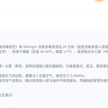
毒规范》用 500mg/L 含氯消毒液浸泡 20 分钟（避免消毒液侵入
恒温干燥箱（控温 40-50℃，精度 ±1℃）、医用级无水乙醇（99.5
。
 / 水雾（若有，说明目镜接口密封圈破损，为直接漏点；若无，需排
接压力测试泵，缓慢注入无菌空气，维持压力 0.05MPa；
是否有气泡冒出（重点检查插入部与操作手柄连接处、弯曲段蛇骨管外层
位无漏点）