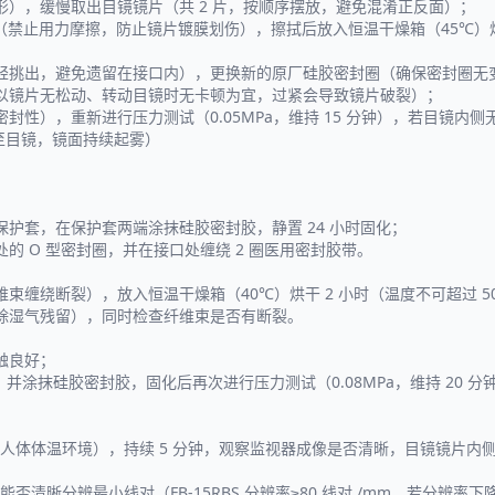
），缓慢取出目镜镜片（共 2 片，按顺序摆放，避免混淆正反面）；
（禁止用力摩擦，防止镜片镀膜划伤），擦拭后放入恒温干燥箱（45℃）烘
轻挑出，避免遗留在接口内），更换新的原厂硅胶密封圈（确保密封圈无
以镜片无松动、转动目镜时无卡顿为宜，过紧会导致镜片破裂）；
性），重新进行压力测试（0.05MPa，维持 15 分钟），若目镜内
散至目镜，镜面持续起雾）
；
护套，在保护套两端涂抹硅胶密封胶，静置 24 小时固化；
 O 型密封圈，并在接口处缠绕 2 圈医用密封胶带。
缠绕断裂），放入恒温干燥箱（40℃）烘干 2 小时（温度不可超过 
除湿气残留），同时检查纤维束是否有断裂。
触良好；
，并涂抹硅胶密封胶，固化后再次进行压力测试（0.08MPa，维持 20 
拟人体体温环境），持续 5 分钟，观察监视器成像是否清晰，目镜镜片
器上能否清晰分辨最小线对（FB-15RBS 分辨率≥80 线对 /mm，若分