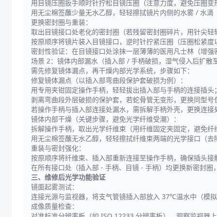
用目镜压圈扳手顺时针拧松目镜压圈（注意力度，避免压圈变形
用无尘棉签蘸少量无水乙醇，轻轻擦拭镜片内侧的水雾 / 水滴
更换密封圈与重装：
取出目镜接口处老化的密封圈（若残留密封圈碎片，用针尖轻
按原顺序将镜片装入目镜接口，逆时针拧紧压圈（压圈松紧度
密封性验证：在目镜接口处涂抹一层薄薄的医用凡士林（增强密封
场景 2：镜体内部漏水（插入部 / 手柄破损，湿气侵入后扩
需先修复镜体漏点，再干燥内部光学系统，步骤如下：
修复镜体漏点（以插入部弯曲段保护套破损为例）：
用专用夹钳固定操作手柄，轻轻拔出插入部与手柄的连接插头
剥离弯曲段外层破损的保护套，若蛇骨管无变形，更换同型号保
若操作手柄与插入部连接处漏水，需拆解手柄外壳，更换连接处的
镜体内部干燥（关键步骤，避免光学纤维受潮）：
拆解操作手柄，取出光学纤维束（用纤维固定夹固定，避免纤维束
用无尘棉签蘸无水乙醇，轻轻擦拭纤维束两端的光学接口（去
重装与密封强化：
按原顺序将纤维束、插入部重新连接至操作手柄，确保插头接
在所有接口处（插入部 - 手柄、目镜 - 手柄）均更换新密封圈
三、维修后光学功能验证
镜面起雾测试：
连接光源与监视器，将支气管镜插入部放入 37℃温水中（模
成像质量检查：
对准标准分辨率板（如 ISO 12233 分辨率板），观察监视