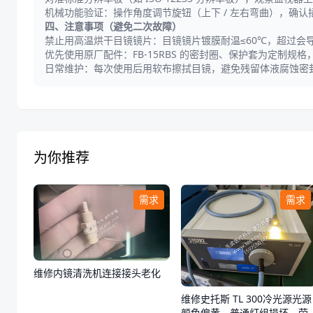
机械功能验证：操作角度调节旋钮（上下 / 左右弯曲），确
四、注意事项（避免二次故障）
禁止用高温烘干目镜镜片：目镜镜片镀膜耐温≤60℃，超过会导
优先使用原厂配件：FB-15RBS 的密封圈、保护套为定制规
日常维护：每次使用后用软布擦拭目镜，避免残留体液腐蚀密
为你推荐
需求
需求
维修内镜清洗机连接接头老化
维修史托斯 TL 300冷光源光源
颜色偏黄，普通灯组损坏，荧