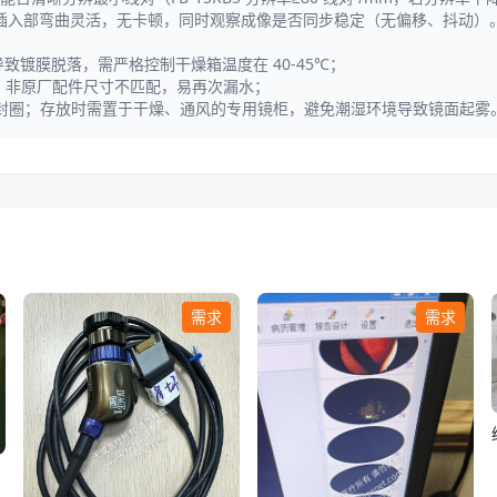
认插入部弯曲灵活，无卡顿，同时观察成像是否同步稳定（无偏移、抖动）
致镀膜脱落，需严格控制干燥箱温度在 40-45℃；
格，非原厂配件尺寸不匹配，易再次漏水；
封圈；存放时需置于干燥、通风的专用镜柜，避免潮湿环境导致镜面起雾
需求
需求