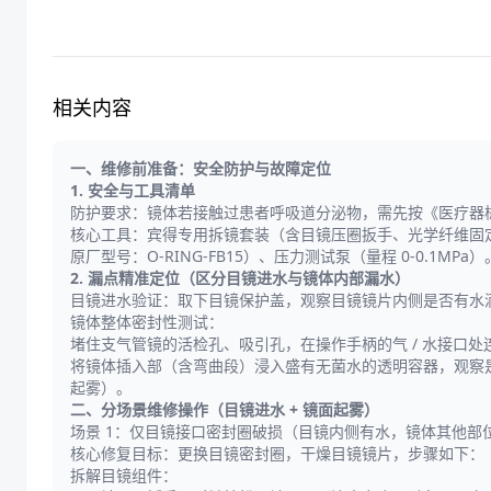
相关内容
一、维修前准备：安全防护与故障定位
1. 安全与工具清单
防护要求：镜体若接触过患者呼吸道分泌物，需先按《医疗器械消
核心工具：宾得专用拆镜套装（含目镜压圈扳手、光学纤维固定夹）、
原厂型号：O-RING-FB15）、压力测试泵（量程 0-0.1MPa）
2. 漏点精准定位（区分目镜进水与镜体内部漏水）
目镜进水验证：取下目镜保护盖，观察目镜镜片内侧是否有水滴
镜体整体密封性测试：
堵住支气管镜的活检孔、吸引孔，在操作手柄的气 / 水接口处连
将镜体插入部（含弯曲段）浸入盛有无菌水的透明容器，观察
起雾）。
二、分场景维修操作（目镜进水 + 镜面起雾）
场景 1：仅目镜接口密封圈破损（目镜内侧有水，镜体其他部
核心修复目标：更换目镜密封圈，干燥目镜镜片，步骤如下：
拆解目镜组件：