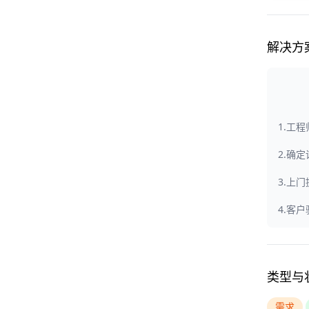
解决方
1.工
2.确
3.上
4.客
类型与
需求