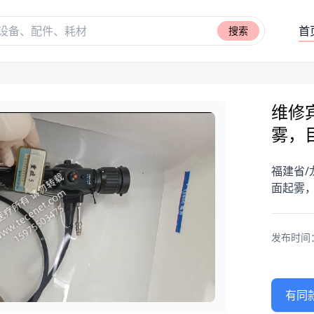
首
搜索
维修宾
雾，
福建省/
面起雾
发布时间：20
有同