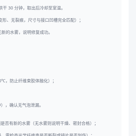
干 30 分钟，取出后冷却至室温。
变形、无裂痕，尺寸与接口凹槽完全匹配）；
侧无新的水雾，说明修复成功。
50℃，防止纤维束胶体融化）；
分钟），确认无气泡泄漏。
内侧是否有新的水雾（无水雾则说明干燥、密封合格）；
辨率下降，需检查光学纤维束是否断裂或镜片是否划伤）；