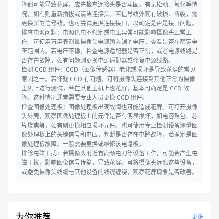
障都可能导致花屏。应先检查连接头是否牢固，有无松动、氧化等情
况，如有则重新插拔或清洁连接头。若信号线外观有破损、断裂，需
更换新的信号线。也可尝试更换连接接口，以确定是否是接口问题。
排查电源问题：电源供电不稳定或电压异常可能影响摄像头正常工
作。可使用万用表测量摄像头电源输入端的电压，查看是否在额定电
压范围内。若电压不稳，检查电源适配器是否正常，或者电源线路是
否存在故障，如有问题则更换电源适配器或修复电源线路。
检测 CCD 组件：CCD（图像传感器）老化或损坏是导致花屏的常见
原因之一。若怀疑 CCD 有问题，可将摄像头连接到其他正常的摄像
主机上进行测试，若在其他主机上也花屏，基本可确定是 CCD 故
障。这种情况通常需要专业人员更换 CCD 组件。
检查图像处理板：图像处理板出现故障也可能造成花屏。可打开摄像
头外壳，观察图像处理板上的元件是否有明显损坏，如电容鼓包、芯
片烧焦等，如有则更换相应损坏元件。也可使用专业检测设备测量图
像处理板上的关键信号和电压，判断是否存在电路故障，若确定是图
像处理板故障，一般需要更换或维修该电路板。
排除电磁干扰：若摄像头附近有高频电刀等设备工作，可能会产生电
磁干扰，影响图像信号传输，导致花屏。可将摄像头远离这些设备，
或避免摄像头线缆与其他设备的线缆缠绕，观察花屏现象是否改善。
为你推荐
更多