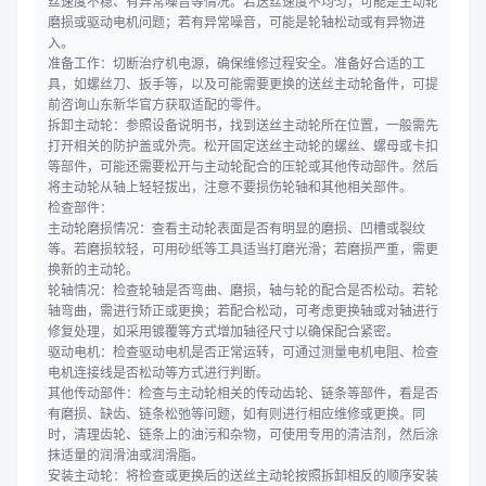
丝速度不稳、有异常噪音等情况。若送丝速度不均匀，可能是主动轮
磨损或驱动电机问题；若有异常噪音，可能是轮轴松动或有异物进
入。
准备工作：切断治疗机电源，确保维修过程安全。准备好合适的工
具，如螺丝刀、扳手等，以及可能需要更换的送丝主动轮备件，可提
前咨询山东新华官方获取适配的零件。
拆卸主动轮：参照设备说明书，找到送丝主动轮所在位置，一般需先
打开相关的防护盖或外壳。松开固定送丝主动轮的螺丝、螺母或卡扣
等部件，可能还需要松开与主动轮配合的压轮或其他传动部件。然后
将主动轮从轴上轻轻拔出，注意不要损伤轮轴和其他相关部件。
检查部件：
主动轮磨损情况：查看主动轮表面是否有明显的磨损、凹槽或裂纹
等。若磨损较轻，可用砂纸等工具适当打磨光滑；若磨损严重，需更
换新的主动轮。
轮轴情况：检查轮轴是否弯曲、磨损，轴与轮的配合是否松动。若轮
轴弯曲，需进行矫正或更换；若配合松动，可考虑更换轴或对轴进行
修复处理，如采用镀覆等方式增加轴径尺寸以确保配合紧密。
驱动电机：检查驱动电机是否正常运转，可通过测量电机电阻、检查
电机连接线是否松动等方式进行判断。
其他传动部件：检查与主动轮相关的传动齿轮、链条等部件，看是否
有磨损、缺齿、链条松弛等问题，如有则进行相应维修或更换。同
时，清理齿轮、链条上的油污和杂物，可使用专用的清洁剂，然后涂
抹适量的润滑油或润滑脂。
安装主动轮：将检查或更换后的送丝主动轮按照拆卸相反的顺序安装