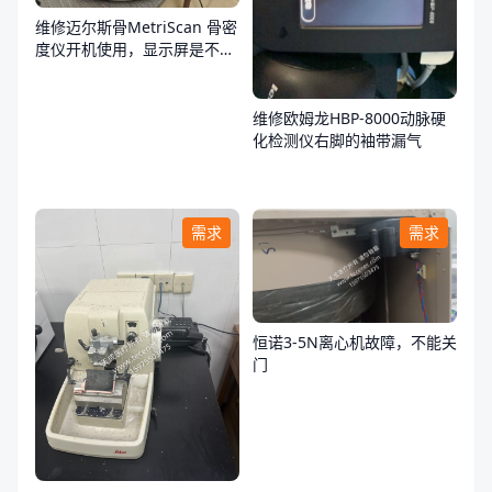
维修迈尔斯骨MetriScan 骨密
度仪开机使用，显示屏是不
亮，不通电
维修欧姆龙HBP-8000动脉硬
化检测仪右脚的袖带漏气
需求
需求
恒诺3-5N离心机故障，不能关
门