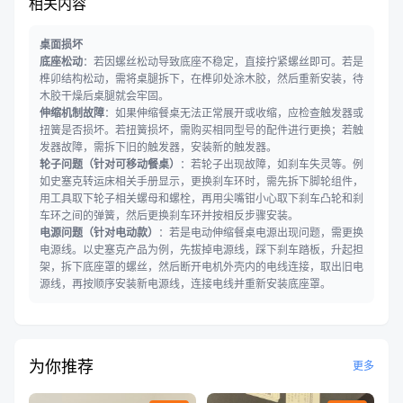
相关内容
桌面损坏
底座松动
：若因螺丝松动导致底座不稳定，直接拧紧螺丝即可。若是
榫卯结构松动，需将桌腿拆下，在榫卯处涂木胶，然后重新安装，待
木胶干燥后桌腿就会牢固。
伸缩机制故障
：如果伸缩餐桌无法正常展开或收缩，应检查触发器或
扭簧是否损坏。若扭簧损坏，需购买相同型号的配件进行更换；若触
发器故障，需拆下旧的触发器，安装新的触发器。
轮子问题（针对可移动餐桌）
：若轮子出现故障，如刹车失灵等。例
如史塞克转运床相关手册显示，更换刹车环时，需先拆下脚轮组件，
用工具取下轮子相关螺母和螺栓，再用尖嘴钳小心取下刹车凸轮和刹
车环之间的弹簧，然后更换刹车环并按相反步骤安装。
电源问题（针对电动款）
：若是电动伸缩餐桌电源出现问题，需更换
电源线。以史塞克产品为例，先拔掉电源线，踩下刹车踏板，升起担
架，拆下底座罩的螺丝，然后断开电机外壳内的电线连接，取出旧电
源线，再按顺序安装新电源线，连接电线并重新安装底座罩。
为你推荐
更多