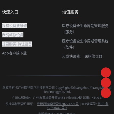
快速入口
增值服务
我有设备要维修
医疗设备全生命周期管理服务
（服务）
我能够修设备
医疗设备全生命周期管理系统
想要购买/转让设备
（软件）
App客户端下载
天成快医修，
医扬修仪器
版权所有 ©广州医扬医疗科技有限公司 CopyRight ©Guangzhou YiYang Medical
Technology Co.,Ltd.
广州总部地址：广州市黄埔区开源大道11号B8栋2楼 邮编：510530
医疗器械经营许可证：
粤穗药监械经营许20221271号
| ICP备案号:
粤ICP备
17098446号-7