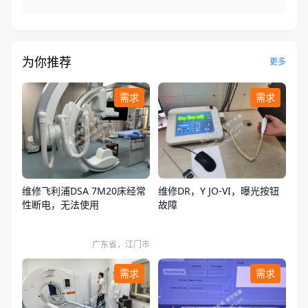
为你推荐
更多
需求
需求
维修飞利浦DSA 7M20床经常
维修DR，Y JO-VI，曝光按钮
性断电，无法使用
故障
广东省，江门市
需求
需求