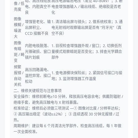
动、高压线缆放
高压电源输出电压（常见 40–80kV）；3. 断
像 / 低
电、内胆真空不
电查增强器输入 / 输出线缆、绝缘胶是否老
亮度
良
化
图像
增强管老化、输
1. 清洁输出屏与镜头；2. 做系统校准；3. 通
模糊 /
出屏积尘、
电无射线时观察输出屏是否有 “月牙光”（真
噪波
CCD 接触不良
空不良）
大
图像
内胆电极脱落、
1. 目视检查增强器外观 / 窗口；2. 切换低剂
有暗
光锥破损、窗口
量模式观察暗斑是否变化；3. 排查光学耦合
斑 / 畸
镜片划痕
部件
变
频繁
高压回路漏电、
报错 /
1. 查电源模块保险丝；2. 紧固信号接口与接
温控异常、接口
自动
地；3. 监测增强器工作温度
松动
关机
二、维修关键规范与注意事项
安全操作：维修前断电≥10 分钟，释放高压电容余电；佩戴防辐射 /
绝缘手套，避免高压触电与 X 射线暴露。
校准验证：维修后必须做三项测试 —① 图像对比度 / 分辨率达标；
② 高压输出稳定（波动≤±2%）；③ 连续透视 30 分钟无报错 / 过
热。
周期维护：建议每 6 个月清洁光学部件、检查高压线缆，每 1 年做
一次全面校准。