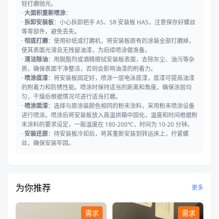
轻打磨抛光。
·
大面积重新喷涂
：
·
拆卸安装板
：小心拆卸把手 AS、SR 安装板 HAS，注意保存好螺丝
等零部件，避免丢失。
·
彻底打磨
：使用砂纸或打磨机，将安装板原有的涂装全部打磨掉，
使其表面光滑且无残留油漆，为后续喷涂做准备。
·
清洁除油
：用脱脂剂或酒精擦拭安装板表面，去除灰尘、油污等杂
质，确保表面干净整洁，否则会影响油漆的附着力。
·
喷涂底漆
：将安装板固定好，喷涂一层电泳底漆，底漆可提高油漆
的附着力和防锈性能。喷涂时保持适当的距离和角度，确保涂层均
匀，干燥后根据情况可进行适当打磨。
·
喷涂面漆
：选择与原涂装颜色相同的粉末涂料，采用粉末喷涂设备
进行喷涂。喷涂后将安装板放入高温烘箱中固化，温度和时间根据粉
末涂料的要求设定，一般温度在 180-200℃，时间为 10-20 分钟。
·
安装还原
：待安装板冷却后，将其重新安装到转运床上，拧紧螺
丝，确保安装牢固。
为你推荐
更多
需求
需求