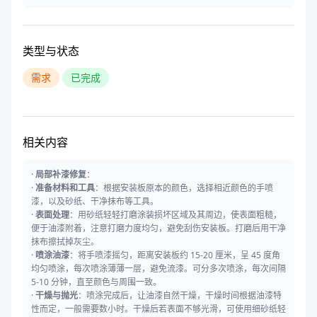
类型与状态
需求
已完成
相关内容
·
局部补漆修复
：
·
准备材料和工具
：根据安装板原本的颜色，选择相近颜色的手喷
漆，以及砂纸、干净抹布等工具。
·
表面处理
：用砂纸轻轻打磨涂装损坏区域及其周边，使表面粗糙，
便于油漆附着，注意打磨力度均匀，避免刮伤安装板。打磨后用干净
抹布擦拭掉灰尘。
·
喷涂油漆
：将手喷漆摇匀，距离安装板约 15-20 厘米，呈 45 度角
均匀喷涂，每次喷涂薄薄一层，避免流漆。可分多次喷涂，每次间隔
5-10 分钟，直至颜色与周围一致。
·
干燥与抛光
：喷涂完成后，让油漆自然干燥，干燥时间根据油漆特
性而定，一般需要数小时。干燥后若表面不够光滑，可使用细砂纸轻