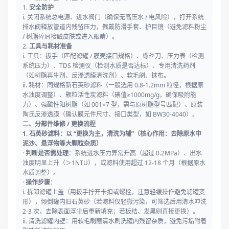
1.
安全防护
i. 关闭系统总电源、进水阀门（确保无高压水 / 电风险），打开系统
排水阀释放管道内残留压力，佩戴防滑手套、护目镜（避免滤料粉尘
/ 树脂碎屑接触皮肤或进入眼睛）。
2.
工具与耗材准备
i. 工具：扳手（匹配滤罐 / 膜壳接口规格）、螺丝刀、压力表（检测
系统压力）、TDS 检测仪（检测水质是否达标）、专用清洗药剂
（如树脂再生剂、反渗透膜清洗剂）、软毛刷、抹布。
ii. 耗材：同规格新石英砂滤料（一般选用 0.8-1.2mm 粒径，根据原
水浊度调整）、颗粒活性炭滤料（碘值≥1000mg/g，确保吸附能
力）、强酸性阳树脂（如 001×7 型，需与原树脂型号匹配）、原装
陶氏反渗透膜（确认膜元件尺寸、接口类型，如 BW30-4040）。
二、分部件维修 / 更换流程
1. 石英砂滤料：以 “更换为主，清洗为辅”（核心作用：去除原水中
泥沙、悬浮物等大颗粒杂质）
·
判断是否需处理
：系统进水压力异常升高（超过 0.2MPa）、出水
浊度明显上升（＞1NTU），或滤料使用超过 12-18 个月（根据原水
水质调整）。
·
操作步骤
：
i. 拆卸滤罐上盖（用扳手拧开卡扣或螺栓，注意轻缓操作避免滤罐变
形），倾倒罐内旧石英砂（若滤料仅轻微污染，可筛选后用清水冲洗
2-3 次，去除表面浮尘后重新填充；若板结、发黑则直接更换）。
ii. 清洗滤罐内壁：用软毛刷蘸清水刷洗罐内残留杂质，避免污垢附着