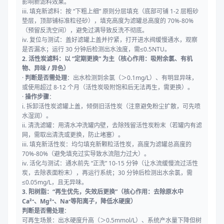
影响新滤料效果。
iii. 填充新滤料：按 “下粗上细” 原则分层填充（底部可铺 1-2 层粗砂
垫层，顶部铺标准粒径砂），填充高度为滤罐总高度的 70%-80%
（预留反洗空间），避免过满导致反洗不彻底。
iv. 复位与测试：盖好滤罐上盖并拧紧，打开进水阀缓慢通水，观察
是否漏水；运行 30 分钟后检测出水浊度，需≤0.5NTU。
2. 活性炭滤料：以 “定期更换” 为主（核心作用：吸附余氯、有机
物、异味 / 异色）
·
判断是否需处理
：出水检测到余氯（＞0.1mg/L）、有明显异味，
或使用超过 8-12 个月（活性炭吸附饱和后无法再生，需更换）。
·
操作步骤
：
i. 拆卸活性炭滤罐上盖，倾倒旧活性炭（注意避免粉尘扩散，可先喷
水湿润）。
ii. 清洗滤罐：用清水冲洗罐内壁，去除残留活性炭粉末（若罐内有滤
网，需取出清洗或更换，防止堵塞）。
iii. 填充新活性炭：均匀填充新颗粒活性炭，高度为滤罐总高度的
70%-80%（避免填充过实导致水流阻力过大）。
iv. 活化与测试：通水前先 “正洗” 10-15 分钟（让水流缓慢流过活性
炭，去除表面粉末），再运行系统；30 分钟后检测出水余氯，需
≤0.05mg/L，且无异味。
3. 阳树脂：“再生优先，失效后更换”（核心作用：去除原水中
Ca²⁺、Mg²⁺、Na⁺等阳离子，降低水硬度）
判断是否需处理
：
可再生场景：出水硬度升高（＞0.5mmol/L）、系统产水量下降但树