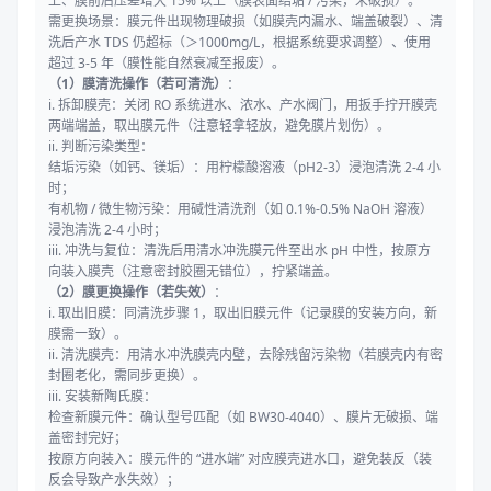
上、膜前后压差增大 15% 以上（膜表面结垢 / 污染，未破损）。
需更换场景：膜元件出现物理破损（如膜壳内漏水、端盖破裂）、清
洗后产水 TDS 仍超标（＞1000mg/L，根据系统要求调整）、使用
超过 3-5 年（膜性能自然衰减至报废）。
（1）膜清洗操作（若可清洗）
：
i. 拆卸膜壳：关闭 RO 系统进水、浓水、产水阀门，用扳手拧开膜壳
两端端盖，取出膜元件（注意轻拿轻放，避免膜片划伤）。
ii. 判断污染类型：
结垢污染（如钙、镁垢）：用柠檬酸溶液（pH2-3）浸泡清洗 2-4 小
时；
有机物 / 微生物污染：用碱性清洗剂（如 0.1%-0.5% NaOH 溶液）
浸泡清洗 2-4 小时；
iii. 冲洗与复位：清洗后用清水冲洗膜元件至出水 pH 中性，按原方
向装入膜壳（注意密封胶圈无错位），拧紧端盖。
（2）膜更换操作（若失效）
：
i. 取出旧膜：同清洗步骤 1，取出旧膜元件（记录膜的安装方向，新
膜需一致）。
ii. 清洗膜壳：用清水冲洗膜壳内壁，去除残留污染物（若膜壳内有密
封圈老化，需同步更换）。
iii. 安装新陶氏膜：
检查新膜元件：确认型号匹配（如 BW30-4040）、膜片无破损、端
盖密封完好；
按原方向装入：膜元件的 “进水端” 对应膜壳进水口，避免装反（装
反会导致产水失效）；