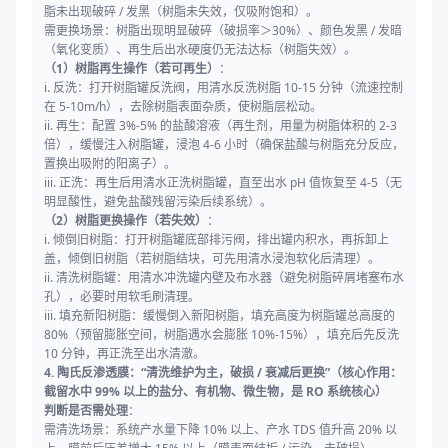
脂未出现破碎 / 发黑（树脂未失效，仅吸附饱和）。
需更换场景：树脂出现明显破碎（破损率＞30%）、颜色发黑 / 发暗
（氧化变质）、再生后出水硬度仍无法达标（树脂失效）。
（1）树脂再生操作（若可再生）
：
i. 反洗：打开树脂罐反洗阀，用清水反洗树脂 10-15 分钟（流速控制
在 5-10m/h），去除树脂表面杂质，使树脂层松动。
ii. 再生：配置 3%-5% 的盐酸溶液（再生剂，用量为树脂体积的 2-3
倍），缓慢注入树脂罐，浸泡 4-6 小时（确保盐酸与树脂充分反应，
置换出吸附的阳离子）。
iii. 正洗：再生后用清水正洗树脂罐，直至出水 pH 值恢复至 4-5（无
明显酸性，避免盐酸残留污染后续系统）。
（2）树脂更换操作（若失效）
：
i. 倾倒旧树脂：打开树脂罐底部排污阀，排出罐内积水，再拆卸上
盖，倾倒旧树脂（若树脂结块，可先用清水浸泡软化后清理）。
ii. 清洗树脂罐：用清水冲洗罐内壁及布水器（避免树脂碎屑堵塞布水
孔），必要时用软毛刷清理。
iii. 填充新阳树脂：缓慢倒入新阳树脂，填充高度为树脂罐总高度的
80%（预留膨胀空间，树脂遇水会膨胀 10%-15%），填充后先反洗
10 分钟，再正洗至出水清澈。
4. 陶氏反渗透膜：“清洗维护为主，破损 / 衰减后更换”（核心作用：
截留水中 99% 以上的盐分、有机物、微生物，是 RO 系统核心）
判断是否需处理
：
需清洗场景：系统产水量下降 10% 以上、产水 TDS 值升高 20% 以