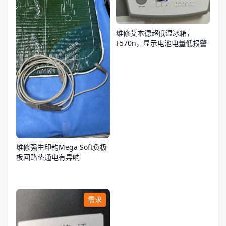
维修艾本德超低温冰箱，
F570n，显示电池电量低报警
维修强生印韵Mega Soft负极
板回路垫通电有异响
需求