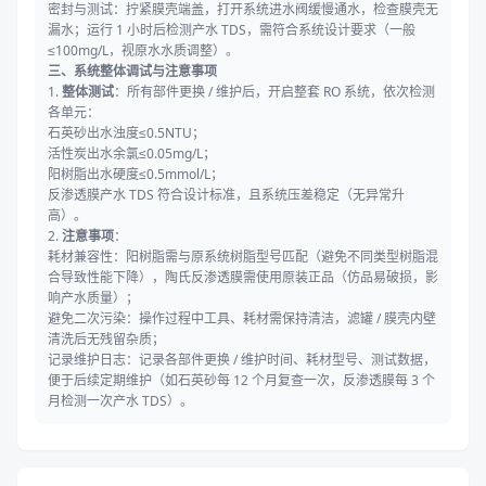
密封与测试：拧紧膜壳端盖，打开系统进水阀缓慢通水，检查膜壳无
漏水；运行 1 小时后检测产水 TDS，需符合系统设计要求（一般
≤100mg/L，视原水水质调整）。
三、系统整体调试与注意事项
1.
整体测试
：所有部件更换 / 维护后，开启整套 RO 系统，依次检测
各单元：
石英砂出水浊度≤0.5NTU；
活性炭出水余氯≤0.05mg/L；
阳树脂出水硬度≤0.5mmol/L；
反渗透膜产水 TDS 符合设计标准，且系统压差稳定（无异常升
高）。
2.
注意事项
：
耗材兼容性：阳树脂需与原系统树脂型号匹配（避免不同类型树脂混
合导致性能下降），陶氏反渗透膜需使用原装正品（仿品易破损，影
响产水质量）；
避免二次污染：操作过程中工具、耗材需保持清洁，滤罐 / 膜壳内壁
清洗后无残留杂质；
记录维护日志：记录各部件更换 / 维护时间、耗材型号、测试数据，
便于后续定期维护（如石英砂每 12 个月复查一次，反渗透膜每 3 个
月检测一次产水 TDS）。