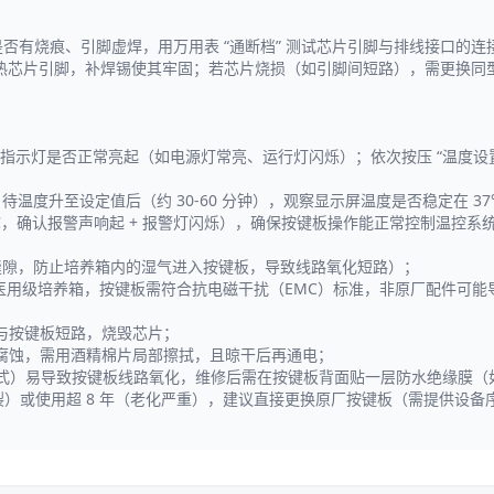
制器）是否有烧痕、引脚虚焊，用万用表 “通断档” 测试芯片引脚与排线接口
低）加热芯片引脚，补焊锡使其牢固；若芯片烧损（如引脚间短路），需更
，观察指示灯是否正常亮起（如电源灯常亮、运行灯闪烁）；依次按压 “温度设
待温度升至设定值后（约 30-60 分钟），观察显示屏温度是否稳定在 37℃
1℃，确认报警声响起 + 报警灯闪烁），确保按键板操作能正常控制温控系
缝隙，防止培养箱内的湿气进入按键板，导致线路氧化短路）；
 为医用级培养箱，按键板需符合抗电磁干扰（EMC）标准，非原厂配件可
板与按键板短路，烧毁芯片；
导致腐蚀，需用酒精棉片局部擦拭，且晾干后再通电；
₂培养模式）易导致按键板线路氧化，维修后需在按键板背面贴一层防水绝缘膜
裂）或使用超 8 年（老化严重），建议直接更换原厂按键板（需提供设备序列