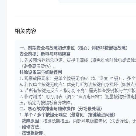
相关内容
一、前期安全与故障初步定位（核心：排除非按键板故障）
安全前提：断电与环境隔离
1. 先关闭培养箱总电源，拔掉电源线（避免维修时触电或误
（避免高温烫伤）。
排除设备端与线路误判
1. 观察故障现象：是单个按键无响应（如 “温度 +” 键）、
a. 若仅单个按键无响应：优先判断为该按键自身损坏（如触
b. 若所有按键无反应 + 指示灯不亮：需先检查按键板与主
2. 临时测试：用万用表（调至 “直流电压档”）测量按键板供电
压，确定为按键板自身故障。
二、核心故障排查与维修操作（分场景处理）
1. 单个 / 多个按键无响应（最常见：按键触点问题）
·
故障原因
：按键长期按压，内部导电橡胶老化（失去弹性，
·
维修方法
：
·
按键板拆卸
：