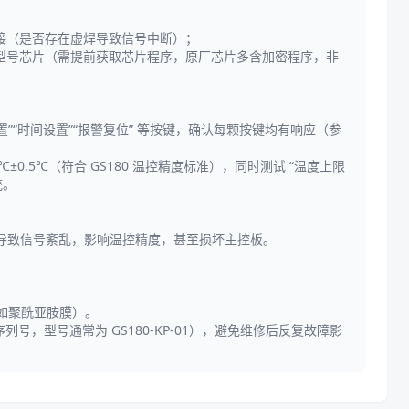
的连接（是否存在虚焊导致信号中断）；
换同型号芯片（需提前获取芯片程序，原厂芯片多含加密程序，非
置”“时间设置”“报警复位” 等按键，确认每颗按键均有响应（参
±0.5℃（符合 GS180 温控精度标准），同时测试 “温度上限
统。
能导致信号紊乱，影响温控精度，甚至损坏主控板。
（如聚酰亚胺膜）。
号，型号通常为 GS180-KP-01），避免维修后反复故障影