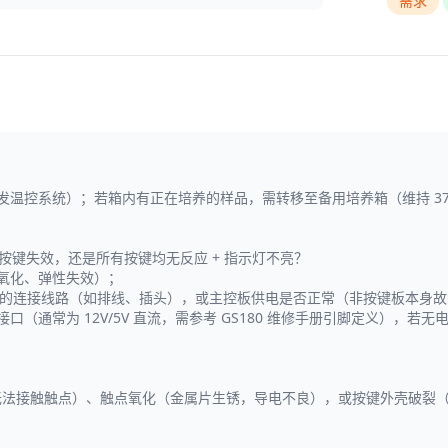
需求
触发温控系统）；若箱内有正在培养的样品，需转移至备用培养箱（维持 3
多个按键失效，还是所有按键均无反应 + 指示灯不亮？
点氧化、弹性失效）；
控板的连接线路（如排线、插头），或主控板供电是否正常（非按键板本身
接口（通常为 12V/5V 直流，需参考 GS180 维修手册引脚定义）
无法接触触点）、触点氧化（金属片生锈，导电不良），或按键外壳破裂