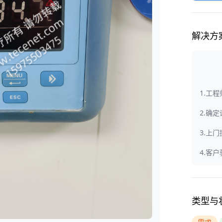
解决方
1.工
2.确
3.上
4.客
类型与