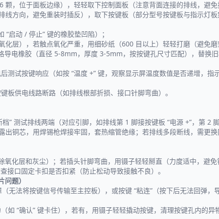
4-6 颗，位于面板边缘），轻轻取下控制面板（注意背面连接的排线，避
录排线方向，避免重装时插反），取下按键板（部分型号按键板与指示灯
 “启动 / 停止” 键的橡胶垫凹陷）；
除氧化层），若触点氧化严重，用细砂纸（600 目以上）轻轻打磨（避免
导电橡胶（直径 5-8mm，厚度 3-5mm，按按键孔尺寸匹配），替换
测试按键响应（如按 “温度 +” 键，观察显示屏温度数值是否递增，指
按键板供电线路断路（如排线根部折损、接口针脚弯曲）。
档” 测试排线两端（对应引脚，如排线第 1 脚接按键板 “电源 +”，第 2
出铜芯，用焊锡枪焊接牢固，套热缩管绝缘；若排线多段断线，需更换同规格排
去除氧化层和灰尘）；若插头针脚弯曲，用镊子轻轻掰直（力度适中，避免
，并检查接口固定卡扣是否扣紧（防止松动导致接触不良）。
芯片问题）
障（无法将按键信号传输至主控板），或按键 “粘连”（按下后无法回弹，
（如 “确认” 键卡住），若有，用镊子轻轻撬动按键，清理按键孔内的