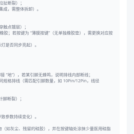
免拉扯断裂）；
板集成，需整体拆卸）。
磨穿触点镀层）；
旧橡胶；若按键为 “薄膜按键”（无单独橡胶垫），需更换对应按
示灯是否同步亮起）。
 脚接 “地”），若某引脚无蜂鸣，说明排线内部断线；
线（需匹配引脚数量，如 10Pin/12Pin，线径
针脚断裂）；
导致参数持续变化）。
异物（如灰尘、残留的硅胶），并在按键轴处涂抹少量医用硅脂