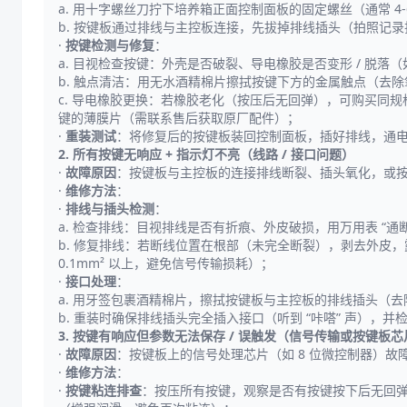
a. 用十字螺丝刀拧下培养箱正面控制面板的固定螺丝（通常 
b. 按键板通过排线与主控板连接，先拔掉排线插头（拍照记
·
按键检测与修复
：
a. 目视检查按键：外壳是否破裂、导电橡胶是否变形 / 脱落（如
b. 触点清洁：用无水酒精棉片擦拭按键下方的金属触点（去
c. 导电橡胶更换：若橡胶老化（按压后无回弹），可购买同规格
键的薄膜片（需联系售后获取原厂配件）；
·
重装测试
：将修复后的按键板装回控制面板，插好排线，通电后
2. 所有按键无响应 + 指示灯不亮（线路 / 接口问题）
·
故障原因
：按键板与主控板的连接排线断裂、插头氧化，或
·
维修方法
：
·
排线与插头检测
：
a. 检查排线：目视排线是否有折痕、外皮破损，用万用表 “通断
b. 修复排线：若断线位置在根部（未完全断裂），剥去外皮，露
0.1mm² 以上，避免信号传输损耗）；
·
接口处理
：
a. 用牙签包裹酒精棉片，擦拭按键板与主控板的排线插头（
b. 重装时确保排线插头完全插入接口（听到 “咔嗒” 声）
3. 按键有响应但参数无法保存 / 误触发（信号传输或按键板
·
故障原因
：按键板上的信号处理芯片（如 8 位微控制器）故
·
维修方法
：
·
按键粘连排查
：按压所有按键，观察是否有按键按下后无回弹