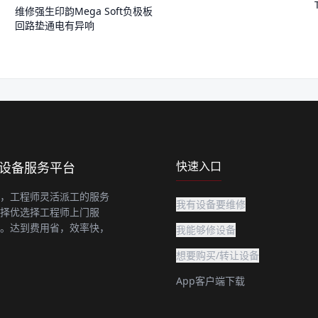
维修强生印韵Mega Soft负极板
回路垫通电有异响
快速入口
上设备服务平台
，工程师灵活派工的服务
我有设备要维修
择优选择工程师上门服
。达到费用省，效率快，
我能够修设备
想要购买/转让设备
App客户端下载