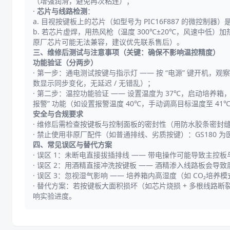
（增强润滑，避免再次粘连）；
·
芯片与线路检测
：
a. 目视按键板上的芯片（如型号为 PIC16F887 的微控
b. 若芯片虚焊，用热风枪（温度 300℃±20℃，风速中
原厂芯片可能无法兼容，建议优先联系售后）。
三、维修后测试与注意事项（关键：确保不影响温控精度）
功能验证（分两步）
· 第一步：通电测试按键与指示灯 —— 按 “电源” 键开机
数显示同步变化，无延迟 / 无错乱）；
· 第二步：温控功能验证 —— 设置温度为 37℃，启动培养箱，
报警” 功能（如设置报警温度 40℃，手动调高目标温度至 4
安全与合规要求
· 维修后需检查按键板与控制面板的密封性（用防水胶条密封
· 禁止使用非原厂配件（如普通排线、劣质按键）：GS180
四、常见误区与替代方案
· 误区 1：未断电直接拔插排线 —— 带电操作可能导致主控
· 误区 2：用酒精直接冲洗按键板 —— 酒精渗入线路板会
· 误区 3：忽视湿气影响 —— 培养箱内高湿度（如 CO
· 替代方案：若按键板大面积损坏（如芯片烧损 + 多根线路断
响实验进度。