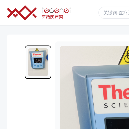
医扬医疗网