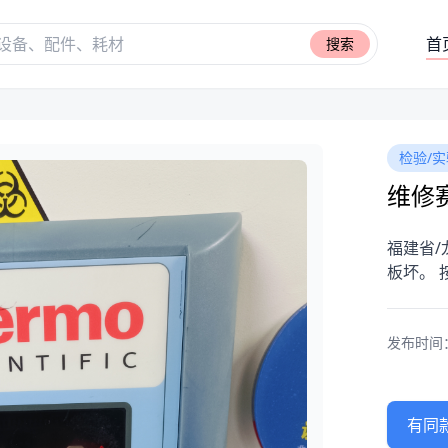
首
搜索
检验/实
维修赛
福建省/
板坏。 
发布时间：20
有同