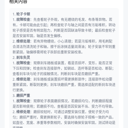
相关内容
1.
轮子卡顿
1.
故障检查
：先查看轮子外观，有无缠绕的毛发、布条等异物。若
有，卡顿可能由此引起；再检查轮子与轴之间是否有污垢堆积，转动
轮子感受是否有明显阻力，判断是否因缺油导致卡顿；最后检查轮子
是否安装牢固，轴是否发生偏移。
2.
维修处理
：若有异物缠绕，小心清理；若是污垢堆积，用毛刷配
合清洁剂清洗轮子和轴，擦干后涂抹适量润滑油；轮子安装不牢则重
新紧固，轴偏移需将轮子拆卸后重新安装校准。
2.
刹车失灵
1.
故障检查
：观察刹车踏板或装置，看是否损坏、变形，能否正常
下压和回弹；检查刹车连接部件，如钢丝、连杆等是否松动、断裂；
查看刹车块与轮子的接触情况，判断刹车块是否磨损严重。
2.
维修处理
：刹车踏板或装置损坏需更换新部件；连接部件松动要
重新紧固，断裂则更换；刹车块磨损严重，需选择适配的新刹车块进
行更换。
3.
磨损严重
1.
故障检查
：观察轮子表面磨损情况，若磨损均匀，判断磨损程度
是否影响使用；若磨损不均，查看是否因安装不当、受力不均导致。
2.
维修处理
：磨损较轻时，可通过调整安装位置，使轮子受力均
匀；磨损严重时，需更换新轮子，要选择与原轮子规格一致的产品，
如直径、宽度、承重等参数相同，安装时确保安装牢固，测试转动是