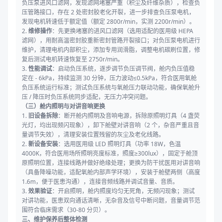
负压泵进风口滤网，发现滤网堵塞严重（积尘及纤维杂质），检查负
压管路接口，存在 2 处密封胶老化开裂，进一步排查负压泵电机，
发现电机转速低于额定值（额定 2800r/min，实测 2200r/min）。
2.
维修操作
：先更换堵塞的进风口滤网（选用适配的医用级 HEPA
滤网），用耐高温密封胶重新密封管路开裂接口；对负压泵电机进行
维护，清理电机内部积尘，添加专用润滑脂，调整电机碳刷位置，修
复后测试电机转速恢复至 2750r/min。
3.
性能调试
：启动负压系统，逐步调节负压调节阀，舱内负压值稳
定在 - 6kPa，持续监测 30 分钟，压力波动≤0.5kPa，符合医用氧舱
负压系统运行标准；测试负压系统与氧舱压力联动功能，确保氧舱升
压 / 降压时负压系统同步适配，无压力冲突问题。
（三）舱内照明与对讲音响更换
1.
旧设备拆除
：断开舱内照明及音响电源，拆除原照明灯具（4 盏荧
光灯，均出现频闪现象），卸下舱壁对讲音响（2 个，杂音严重且音
量调节失效），清理安装位置残留的灰尘及老化线路。
2.
新设备安装
：选用医用级 LED 照明灯具（功率 18W，色温
4000K，符合医用场所照明亮度标准，照度≥300lux），固定于舱顶
原照明位置，连接线路并做好绝缘处理；更换为防干扰医用对讲音响
（具备降噪功能，适配氧舱内部声学环境），安装于舱壁两侧（高度
1.6m，便于医患沟通），连接音频线路并调试音量、音质。
3.
效果验证
：开启照明，舱内照度均匀无死角，无频闪现象；测试
对讲功能，医患双向通话清晰，无杂音及信号中断问题，音量调节范
围符合临床需求（30-80 分贝）。
三、维护保养后整体检测