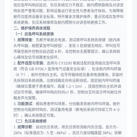
现应急呼叫响应延迟、负压系统压力不稳定、舱内照明昏暗及对讲音
响杂音严重等问题，影响设备运行安全性与患者治疗体验。为保障氧
舱符合医用设备安全标准，特开展本次维护保养，重点完成应急呼叫
系统更换、负压系统维修及舱内照明与对讲音响更换工作。
二、维护保养具体流程
（一）应急呼叫系统更换
1.
故障排查
：先断开氧舱总电源，测试原呼叫系统各按键（舱内床
头呼叫器、舱壁紧急呼叫按钮），发现 3 处按键无响应，呼叫信号
传输至舱外控制台延迟超 8 秒，且控制台无报警提示，确认系统核
心模块及信号线路老化损坏。
2.
配件选型与安装
：选用与 CY3200 氧舱适配的医用级应急呼叫系
统（符合 GB 9706.1 医用电气设备安全标准），包含舱内呼叫终端
（6 个）、舱外控制台主机、信号传输线缆及备用电源模块。安装时
先拆除旧系统线路，沿原线路走向布设新线缆，固定舱内呼叫终端
（确保位置便于患者操作，高度 1.2-1.5m），连接控制台主机并调
试信号传输，确保呼叫响应时间≤1 秒，控制台实时显示呼叫舱位并
触发声光报警。
3.
功能测试
：模拟患者呼叫场景，分别触发各舱内呼叫终端，舱外
控制台均能即时响应，测试备用电源（断电后系统可持续工作 4 小
时），确认系统稳定可靠。
（二）负压系统维修
1.
故障诊断
：启动负压系统，用负压表检测舱内负压值，显示为 -
2kPa（标准值应为 - 5 至 - 8kPa），且压力波动幅度超 3kPa；拆解