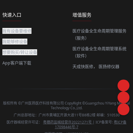
快速入口
增值服务
我有设备要维修
医疗设备全生命周期管理服务
（服务）
我能够修设备
医疗设备全生命周期管理系统
想要购买/转让设备
（软件）
App客户端下载
天成快医修，
医扬修仪器
版权所有 ©广州医扬医疗科技有限公司 CopyRight ©Guangzhou YiYang Medical
Technology Co.,Ltd.
广州总部地址：广州市黄埔区开源大道11号B8栋2楼 邮编：510530
医疗器械经营许可证：
粤穗药监械经营许20221271号
| ICP备案号:
粤ICP备
17098446号-7