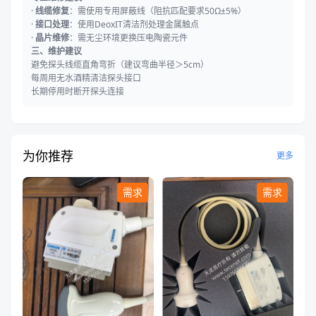
·
线缆修复
：需使用专用屏蔽线（阻抗匹配要求50Ω±5%）
·
接口处理
：使用DeoxIT清洁剂处理金属触点
·
晶片维修
：需无尘环境更换压电陶瓷元件
三、维护建议
避免探头线缆直角弯折（建议弯曲半径＞5cm）
每周用无水酒精清洁探头接口
长期停用时断开探头连接
为你推荐
更多
需求
需求