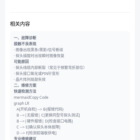
相关内容
一、故障诊断
接触不良表现
· 图像出现黑条/黑影/信号断续
· 探头插拔时出现瞬时图像恢复
可能原因
· 探头线缆内部断裂（常见于频繁弯折部位）
· 探头接口氧化或PIN针变形
· 晶片阵列局部失效
二、维修方案
快速检测方法
mermaid
Copy Code
graph LR
A[开机自检] --> B{报错代码}
B -->|无报错| C[更换同型号探头测试]
B -->|硬件报错| D[检查接口电路]
C --> E[确认探头本体故障]
D --> F[检测前端板供电]
专业维修建议