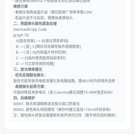
·
建议使用5MHz以下低频探头对比测试确认故障
维修方案
·
更换压电陶瓷晶片组（需匹配原厂频率参数±3%）
·
若晶片组不可拆卸，需整体更换探头
二、阴超探头鼓包紧急处理
mermaid
Copy Code
graph TB
A[鼓包现象] --> B{按压黑影移动}
B -->|是| C[耦合剂泄漏导致声透镜脱层]
B -->|否| D[内部晶片阵列位移]
C --> E[临时使用医用硅胶密封]
D --> F[立即停用防短路]
三、复合维修建议
·
优先处理鼓包探头
：
鼓包可能导致导电胶渗漏引发电路短路，需48小时内停用并送修
·
高频探头延寿方案
：
可临时降低发射电压（进入Service模式调整TX-AMP值至80%）
四、后续维护
00001. 每月用酒精棉清洁探头接口防氧化
00002. 避免探头线缆缠绕（保存时建议直径>15cm环状收纳）
注：鼓包探头修复后需重新校准声场均匀性（需专用仿组织模体）