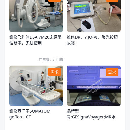
维修飞利浦DSA 7M20床经常
维修DR，Y JO-VI，曝光按钮
性断电，无法使用
故障
广东省，江门市
需求
需求
品牌型
维修西门子SOMATOM
号:GESignaVoyager;MR水冷
go.Top，CT
却系统报错