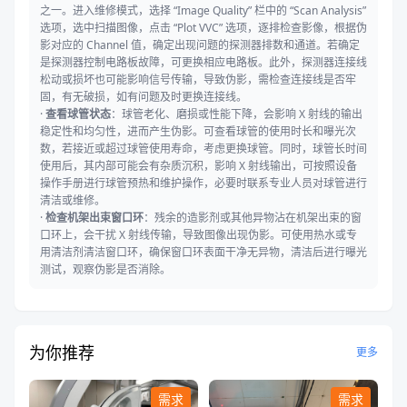
之一。进入维修模式，选择 “Image Quality” 栏中的 “Scan Analysis”
选项，选中扫描图像，点击 “Plot VVC” 选项，逐排检查影像，根据伪
影对应的 Channel 值，确定出现问题的探测器排数和通道。若确定
是探测器控制电路板故障，可更换相应电路板。此外，探测器连接线
松动或损坏也可能影响信号传输，导致伪影，需检查连接线是否牢
固，有无破损，如有问题及时更换连接线。
·
查看球管状态
：球管老化、磨损或性能下降，会影响 X 射线的输出
稳定性和均匀性，进而产生伪影。可查看球管的使用时长和曝光次
数，若接近或超过球管使用寿命，考虑更换球管。同时，球管长时间
使用后，其内部可能会有杂质沉积，影响 X 射线输出，可按照设备
操作手册进行球管预热和维护操作，必要时联系专业人员对球管进行
清洁或维修。
·
检查机架出束窗口环
：残余的造影剂或其他异物沾在机架出束的窗
口环上，会干扰 X 射线传输，导致图像出现伪影。可使用热水或专
用清洁剂清洁窗口环，确保窗口环表面干净无异物，清洁后进行曝光
测试，观察伪影是否消除。
为你推荐
更多
需求
需求