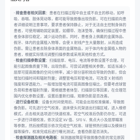
·
排查患者相关因素
：患者在扫描过程中自主或不自主的移动，如呼
吸、吞咽、肢体晃动等，都可能导致图像出现伪影。可在扫描前向患
者详细说明注意事项，要求患者保持静止，对于无法自主控制身体的
患者，可使用辅助固定装置，如绷带、泡沫垫等，确保扫描过程中患
者身体部位稳定，减少运动伪影。同时，患者身上佩戴的金属饰品、
假牙、体内的金属植入物等，会使 X 射线产生大量散射，从而造成
伪影。需让患者去除身体表面的金属物品，对于体内有金属植入物的
患者，根据实际情况调整扫描参数或采用其他检查方式。
·
检查扫描参数设置
：扫描层厚、电压、电流等参数设置不合理，可
能引起图像质量下降，出现伪影。可尝试调整相关参数，如适当减小
层厚可提高图像的空间分辨率，减少部分容积效应导致的伪影，但会
增加扫描时间和辐射剂量；调整管电压和管电流，可改变 X 射线的
强度和穿透能力，一般增加管电流可提高图像信噪比，但要考虑球管
负荷和患者辐射剂量，需根据患者体型、扫描部位等因素，在合理范
围内优化参数设置，设置后重新扫描，观察伪影是否改善。
·
进行设备校准
：设备长时间使用后，可能会出现校准偏差，导致图
像伪影。可先进行空气校准，退床使头托架退出扫描区域，进入维修
模式，点击相关选项进行快速校准。若空气校准后伪影仍存在，可进
一步进行详细校准，依次设定 kV 值、SF0 V、焦点大小及层厚瞄准
等参数，然后按照提示依次完成空气校准、球管预热扫描以及模体扫
描等操作，校准完成后进行曝光测试，查看伪影是否消失。
·
检查探测器及相关电路板
：探测器故障是导致图像伪影的常见原因