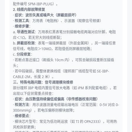
配件编号 SPM-IBP-PLUG）。
2. 线缆内部故障修复
·
症状：波形失真或噪声大（屏蔽层损坏）
·
检测工具
：万用表（电阻档）、示波器（观察信号频谱）
·
维修步骤
：
a.
导通性测试
：万用表红黑表笔分别接触电缆两端对应针脚，电阻
应＜1Ω，若无穷大则线缆断裂；
b.
屏蔽层检测
：表笔一端接屏蔽层（外层金属网），另一端接任意
信号线，电阻应＞10MΩ，若阻值低则屏蔽层短路；
c.
分段修复
：
· 若断点靠近接口（距插头 10cm 内），可剪去破损段重新压接插
头；
· 若中段破损，需整体更换线缆（理邦原厂线缆型号如 SE-IBP-
CABLE-2M，长度 2 米）。
三、特殊电路问题：信号调理模块维修
部分理邦 IBP 电缆内置信号放大电路（如 iPM 系列配套电缆），若
出现以下症状需重点排查：
·
症状：血压数值持续偏低或偏高（非传感器校准问题）
·
检测方法
：用示波器测量电缆输出端电压（正常范围：0-5V 对应 0-
300mmHg），若电压偏移则模块故障；
·
维修要点
：
· 模块芯片型号：常见为低功耗运放（如 TI 的 OPA2333），可用热
风枪拆卸更换；