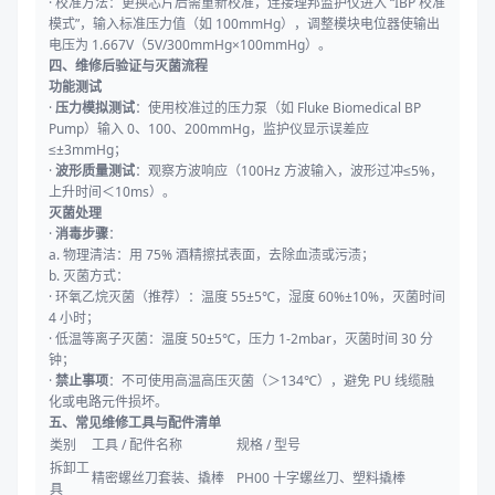
· 校准方法：更换芯片后需重新校准，连接理邦监护仪进入 “IBP 校准
模式”，输入标准压力值（如 100mmHg），调整模块电位器使输出
电压为 1.667V（5V/300mmHg×100mmHg）。
四、维修后验证与灭菌流程
功能测试
·
压力模拟测试
：使用校准过的压力泵（如 Fluke Biomedical BP
Pump）输入 0、100、200mmHg，监护仪显示误差应
≤±3mmHg；
·
波形质量测试
：观察方波响应（100Hz 方波输入，波形过冲≤5%，
上升时间＜10ms）。
灭菌处理
·
消毒步骤
：
a. 物理清洁：用 75% 酒精擦拭表面，去除血渍或污渍；
b. 灭菌方式：
· 环氧乙烷灭菌（推荐）：温度 55±5℃，湿度 60%±10%，灭菌时间
4 小时；
· 低温等离子灭菌：温度 50±5℃，压力 1-2mbar，灭菌时间 30 分
钟；
·
禁止事项
：不可使用高温高压灭菌（＞134℃），避免 PU 线缆融
化或电路元件损坏。
五、常见维修工具与配件清单
类别
工具 / 配件名称
规格 / 型号
拆卸工
精密螺丝刀套装、撬棒
PH00 十字螺丝刀、塑料撬棒
具