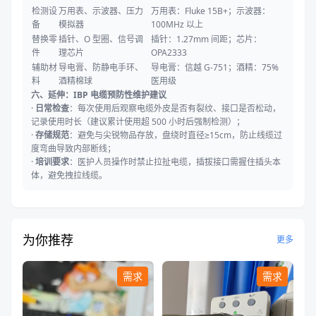
检测设
万用表、示波器、压力
万用表：Fluke 15B+；示波器：
备
模拟器
100MHz 以上
替换零
插针、O 型圈、信号调
插针：1.27mm 间距；芯片：
件
理芯片
OPA2333
辅助材
导电膏、防静电手环、
导电膏：信越 G-751；酒精：75%
料
酒精棉球
医用级
六、延伸：IBP 电缆预防性维护建议
·
日常检查
：每次使用后观察电缆外皮是否有裂纹、接口是否松动，
记录使用时长（建议累计使用超 500 小时后强制检测）；
·
存储规范
：避免与尖锐物品存放，盘绕时直径≥15cm，防止线缆过
度弯曲导致内部断线；
·
培训要求
：医护人员操作时禁止拉扯电缆，插拔接口需握住插头本
体，避免拽拉线缆。
为你推荐
更多
需求
需求