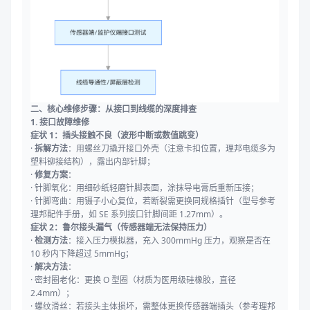
二、核心维修步骤：从接口到线缆的深度排查
1. 接口故障维修
症状 1：插头接触不良（波形中断或数值跳变）
·
拆解方法
：用螺丝刀撬开接口外壳（注意卡扣位置，理邦电缆多为
塑料铆接结构），露出内部针脚；
·
修复方案
：
· 针脚氧化：用细砂纸轻磨针脚表面，涂抹导电膏后重新压接；
· 针脚弯曲：用镊子小心复位，若断裂需更换同规格插针（型号参考
理邦配件手册，如 SE 系列接口针脚间距 1.27mm）。
症状 2：鲁尔接头漏气（传感器端无法保持压力）
·
检测方法
：接入压力模拟器，充入 300mmHg 压力，观察是否在
10 秒内下降超过 5mmHg；
·
解决方法
：
· 密封圈老化：更换 O 型圈（材质为医用级硅橡胶，直径
2.4mm）；
· 螺纹滑丝：若接头主体损坏，需整体更换传感器端插头（参考理邦