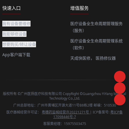
快速入口
增值服务
我有设备要维修
医疗设备全生命周期管理服务
（服务）
我能够修设备
医疗设备全生命周期管理系统
想要购买/转让设备
（软件）
App客户端下载
天成快医修，
医扬修仪器
版权所有 ©广州医扬医疗科技有限公司 CopyRight ©Guangzhou YiYang Medical
Technology Co.,Ltd.
广州总部地址：广州市黄埔区开源大道11号B8栋2楼 邮编：510530
医疗器械经营许可证：
粤穗药监械经营许20221271号
| ICP备案号:
粤ICP备
17098446号-7
客服黄经理：15975503475