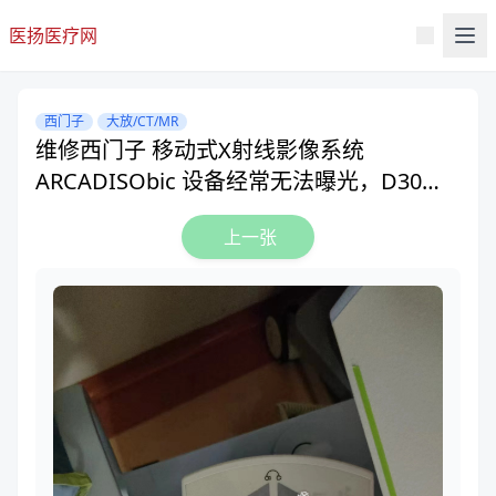
医扬医疗网
西门子
大放/CT/MR
维修西门子 移动式X射线影像系统
ARCADISObic 设备经常无法曝光，D30板
F5保险反复烧毁，M14供电模块有杂音
上一张