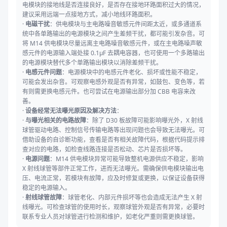
电模块的接地线是否连接良好，是否存在接地环路面积过大的情况，
建议采用远端一点接地方式，减小地线环路面积。
·
电磁干扰
：供电模块与主电路噪音敏感元件间距太近，或多通道系
统中各单路输出的电源模块之间产生差频干扰，都可能引发杂音。可
将 M14 供电模块尽量远离主电路噪音敏感元件，或在主电路噪声敏
感元件的电源输入端处接 0.1μF 去耦电容器，也可使用一个多路输出
的电源模块替代多个单路输出模块以消除差频干扰。
·
电感元件问题
：电源模块中的电感元件老化、损坏或性能不稳定，
可能会发出杂音。可观察电感外观是否有异常，如鼓包、变色等，若
有则需更换电感元件。也可尝试在电源输出部分加 CBB 电容来改
善。
·
设备经常无法曝光原因及解决方法
：
·
与曝光相关的电路故障
：除了 D30 板故障可能影响曝光外，X 射线
球管驱动电路、控制信号传输电路等出现问题也会导致无法曝光。可
借助设备的自诊断功能，查看是否有相关故障代码，根据代码提示排
查对应的电路，如检查线路连接是否松动、芯片是否损坏等。
·
电源问题
：M14 供电模块异常可能导致整机电源供应不稳定，影响
X 射线球管等部件正常工作，进而无法曝光。需确保供电模块输出电
压、电流正常，若模块有故障，应及时修复或更换，以保证设备获得
稳定的电源输入。
·
射线球管故障
：球管老化、内部元件损坏等也会造成无法产生 X 射
线曝光。可检查球管的使用时长，观察球管外观是否有异常，必要时
联系专业人员对球管进行检测和维护，如老化严重则需更换球管。