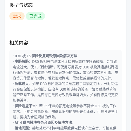
类型与状态
需求
已完成
相关内容
·
D30 板 F5 保险反复烧毁原因及解决方法
：
·
电路短路
：D30 板相关电路或其连接的负载存在短路故障，会导致
电流过大，使 F5 保险熔断。可使用万用表对 D30 板及其连接线路进
行通断检测，查看是否有阻值异常低的情况，重点检查芯片引脚、电
容等元件是否有短路，若发现短路点，需修复或更换损坏的元件。
·
负载过大
：如果 D30 板所驱动的负载超过了其额定范围，长时间运
行会使保险过热熔断。应检查 D30 板连接的设备，如 X 射线球管等
是否正常工作，是否存在故障导致负载异常增大，如有则修复或更换
相关设备。
·
保险选型不当
：若 F5 保险的额定电流等参数不符合 D30 板的工作
要求，可能会频繁熔断。需确认保险的规格是否正确，可参考设备手
册，更换为合适规格的保险。
·
M14 供电模块有杂音原因及解决方法
：
·
接地问题
：接地处理不科学可能导致供电模块产生杂音。可检查供