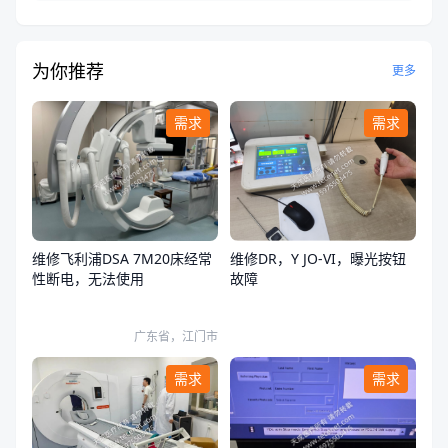
为你推荐
更多
需求
需求
维修飞利浦DSA 7M20床经常
维修DR，Y JO-VI，曝光按钮
性断电，无法使用
故障
广东省，江门市
需求
需求