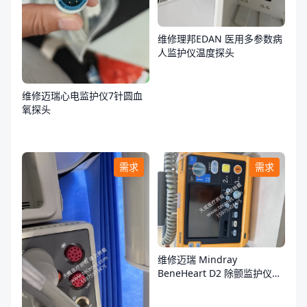
维修理邦EDAN 医用多参数病
人监护仪温度探头
维修迈瑞心电监护仪7针圆血
氧探头
需求
需求
维修迈瑞 Mindray
BeneHeart D2 除颤监护仪故
障