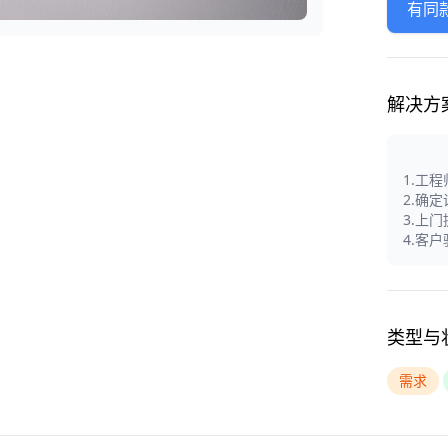
有同
解决方
1.工
2.确
3.上
4.客
类型与
需求