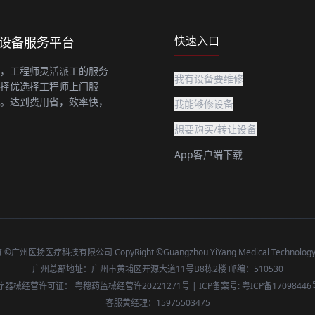
快速入口
上设备服务平台
，工程师灵活派工的服务
我有设备要维修
择优选择工程师上门服
。达到费用省，效率快，
我能够修设备
想要购买/转让设备
App客户端下载
广州医扬医疗科技有限公司 CopyRight ©Guangzhou YiYang Medical Technology C
广州总部地址：广州市黄埔区开源大道11号B8栋2楼 邮编：510530
疗器械经营许可证：
粤穗药监械经营许20221271号
| ICP备案号:
粤ICP备17098446
客服黄经理：15975503475