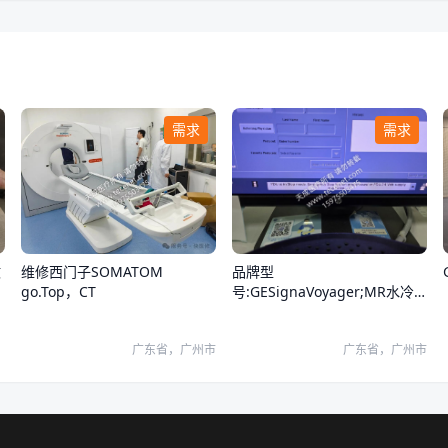
需求
需求
品牌型
维修西门子SOMATOM
故
号:GESignaVoyager;MR水冷
go.Top，CT
却系统报错
广东省，广州市
广东省，广州市