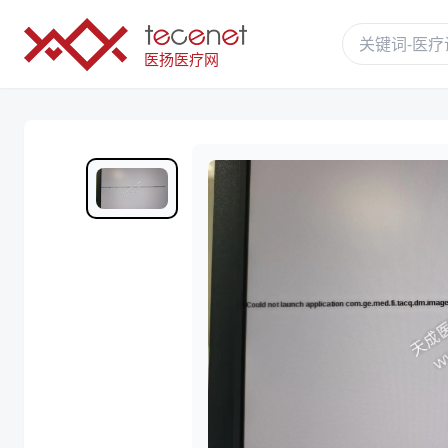
医扬医疗网