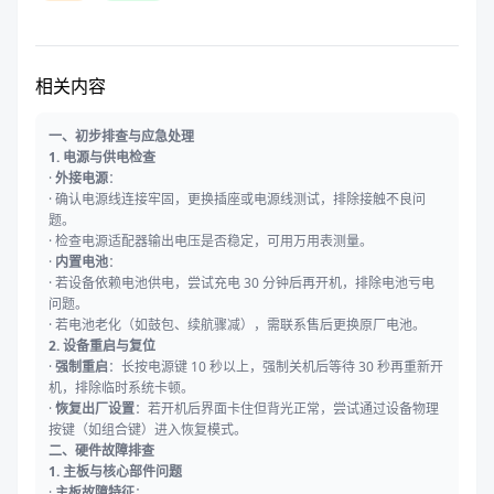
相关内容
一、初步排查与应急处理
1. 电源与供电检查
·
外接电源
：
· 确认电源线连接牢固，更换插座或电源线测试，排除接触不良问
题。
· 检查电源适配器输出电压是否稳定，可用万用表测量。
·
内置电池
：
· 若设备依赖电池供电，尝试充电 30 分钟后再开机，排除电池亏电
问题。
· 若电池老化（如鼓包、续航骤减），需联系售后更换原厂电池。
2. 设备重启与复位
·
强制重启
：长按电源键 10 秒以上，强制关机后等待 30 秒再重新开
机，排除临时系统卡顿。
·
恢复出厂设置
：若开机后界面卡住但背光正常，尝试通过设备物理
按键（如组合键）进入恢复模式。
二、硬件故障排查
1. 主板与核心部件问题
·
主板故障特征
：