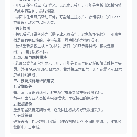
· 开机无任何反应（无背光、无风扇运转），可能是主板电源模块损
坏或电容鼓包、芯片烧毁。
· 界面卡住但风扇转动正常，可能是主控芯片、存储模块（如 Flash
存储器）故障或程序丢失。
·
初步检测
：
· 关机后拆开设备外壳（需专业人员操作，避免破坏保修），观察主
板是否有明显烧痕、电容膨胀、焊点脱落等物理损坏。
· 尝试重新插拔主板上的排线、接口（如显示屏排线、模块连接
线），排除接触不良。
2. 显示屏与触控模块
· 若屏幕背光正常但显示卡死，可能是显示屏驱动板故障或触控层失
灵。外接 VGA/HDMI 显示器，若外接显示正常，则可能是本机显示
屏或排线问题。
三、预防措施与维护建议
1.
定期保养
：
每月清洁设备散热孔，避免灰尘堆积导致主板过热老化。
每半年由专业人员检查电源模块、主板接口的稳定性。
2.
数据备份
：
重要患者数据定期导出，避免因主板故障导致数据丢失。
3.
环境管理
：
确保设备工作环境电压稳定（建议搭配 UPS 不间断电源），避免频
繁断电冲击主板。