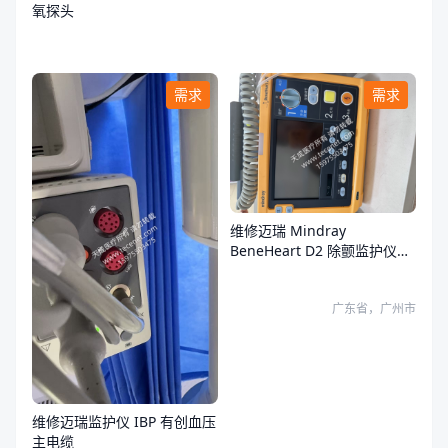
氧探头
需求
需求
维修迈瑞 Mindray
BeneHeart D2 除颤监护仪故
障
广东省，广州市
维修迈瑞监护仪 IBP 有创血压
主电缆