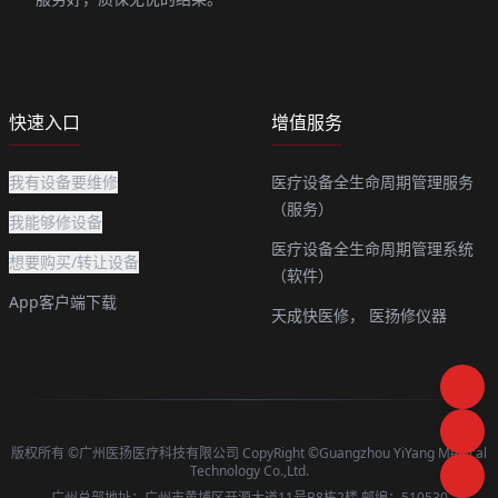
快速入口
增值服务
我有设备要维修
医疗设备全生命周期管理服务
（服务）
我能够修设备
医疗设备全生命周期管理系统
想要购买/转让设备
（软件）
App客户端下载
天成快医修，
医扬修仪器
版权所有 ©广州医扬医疗科技有限公司 CopyRight ©Guangzhou YiYang Medical
Technology Co.,Ltd.
广州总部地址：广州市黄埔区开源大道11号B8栋2楼 邮编：510530