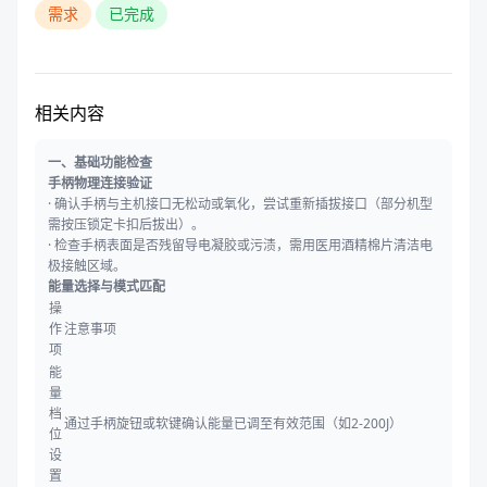
需求
已完成
相关内容
一、基础功能检查
手柄物理连接验证
·
确认手柄与主机接口无松动或氧化，尝试重新插拔接口（部分机型
需按压锁定卡扣后拔出）。
·
检查手柄表面是否残留导电凝胶或污渍，需用医用酒精棉片清洁电
极接触区域。
能量选择与模式匹配
操
作
注意事项
项
能
量
档
通过手柄旋钮或软键确认能量已调至有效范围（如2-200J）
位
设
置