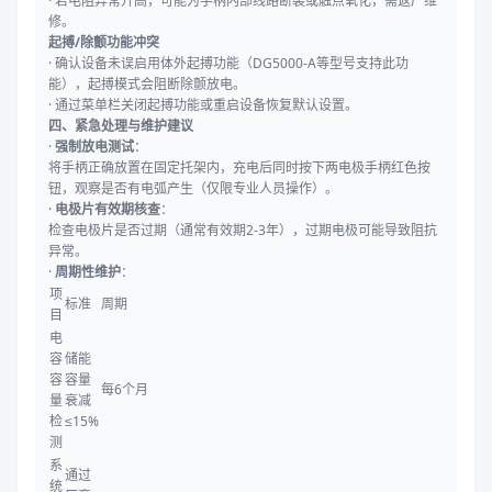
·
若电阻异常升高，可能为手柄内部线路断裂或触点氧化，需返厂维
修。
起搏/除颤功能冲突
·
确认设备未误启用体外起搏功能（DG5000-A等型号支持此功
能），起搏模式会阻断除颤放电。
·
通过菜单栏关闭起搏功能或重启设备恢复默认设置。
四、紧急处理与维护建议
·
强制放电测试
：
将手柄正确放置在固定托架内，充电后同时按下两电极手柄红色按
钮，观察是否有电弧产生（仅限专业人员操作）。
·
电极片有效期核查
：
检查电极片是否过期（通常有效期2-3年），过期电极可能导致阻抗
异常。
·
周期性维护
：
项
标准
周期
目
电
容
储能
容
容量
每6个月
量
衰减
检
≤15%
测
系
通过
统