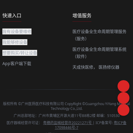
快速入口
增值服务
我有设备要维修
医疗设备全生命周期管理服务
（服务）
我能够修设备
医疗设备全生命周期管理系统
想要购买/转让设备
（软件）
App客户端下载
天成快医修，
医扬修仪器
版权所有 ©广州医扬医疗科技有限公司 CopyRight ©Guangzhou YiYang Medical
Technology Co.,Ltd.
广州总部地址：广州市黄埔区开源大道11号B8栋2楼 邮编：510530
医疗器械经营许可证：
粤穗药监械经营许20221271号
| ICP备案号:
粤ICP备
17098446号-7