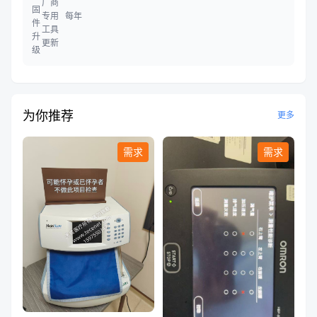
厂商
固
专用
每年
件
工具
升
更新
级
为你推荐
更多
需求
需求