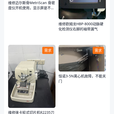
维修迈尔斯骨MetriScan 骨密
度仪开机使用，显示屏是不
亮，不通电
维修欧姆龙HBP-8000动脉硬
化检测仪右脚的袖带漏气
需求
需求
恒诺3-5N离心机故障，不能关
门
维修徕卡轮式切片机R2235刀