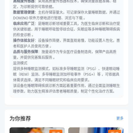
高精度传感器
：采用高质量传感器和技术，确保测量数据准确、稳
定，为诊断提供可靠依据。
数据管理便捷
：主机存储容量大，可记录保存大量睡眠数据，并通过
DOMINO 软件方便地进行管理、浏览与下载 。
临床应用广泛
：是睡眠诊断领域重要工具，为医生临床诊断和治疗提
供关键依据，用于睡眠呼吸暂停综合征、失眠症等多种睡眠障碍疾病
的检查诊断 。
操作体验友好
：设备操作简便，界面直观易懂，功能设置人性化，患
者和医护人员使用方便 。
品质与服务保障
：施曼诺作为专业医疗设备制造商，保障产品高质
量，并提供完善售后服务 。
监测模式
提供多种睡眠监测模式，如标准多导睡眠监测（PSG）、快速眼动睡
眠（REM）监测、多导睡眠监测加呼吸事件（PSG+）等 ，可依据具
体需求选择，满足不同睡眠研究和临床应用要求。
该设备在睡眠障碍疾病诊断方面起着重要作用，通过全面监测睡眠生
理参数，助力医生精准评估患者睡眠质量，制定个性化治疗方案。
为你推荐
更多