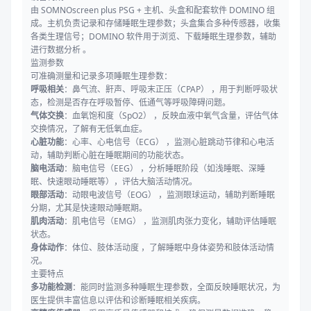
由 SOMNOscreen plus PSG + 主机、头盒和配套软件 DOMINO 组
成。主机负责记录和存储睡眠生理参数；头盒集合多种传感器，收集
各类生理信号；DOMINO 软件用于浏览、下载睡眠生理参数，辅助
进行数据分析 。
监测参数
可准确测量和记录多项睡眠生理参数：
呼吸相关
：鼻气流、鼾声、呼吸末正压（CPAP） ，用于判断呼吸状
态，检测是否存在呼吸暂停、低通气等呼吸障碍问题。
气体交换
：血氧饱和度（SpO2） ，反映血液中氧气含量，评估气体
交换情况，了解有无低氧血症。
心脏功能
：心率、心电信号（ECG） ，监测心脏跳动节律和心电活
动，辅助判断心脏在睡眠期间的功能状态。
脑电活动
：脑电信号（EEG） ，分析睡眠阶段（如浅睡眠、深睡
眠、快速眼动睡眠等），评估大脑活动情况。
眼部活动
：动眼电波信号（EOG） ，监测眼球运动，辅助判断睡眠
分期，尤其是快速眼动睡眠期。
肌肉活动
：肌电信号（EMG） ，监测肌肉张力变化，辅助评估睡眠
状态。
身体动作
：体位、肢体活动度 ，了解睡眠中身体姿势和肢体活动情
况。
主要特点
多功能检测
：能同时监测多种睡眠生理参数，全面反映睡眠状况，为
医生提供丰富信息以评估和诊断睡眠相关疾病。