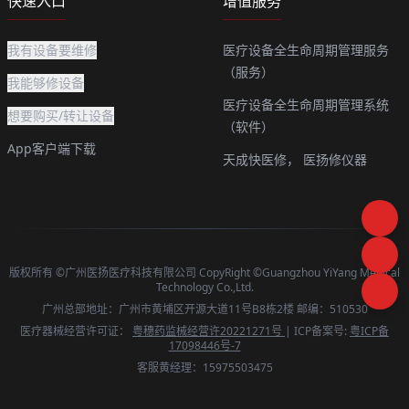
快速入口
增值服务
我有设备要维修
医疗设备全生命周期管理服务
（服务）
我能够修设备
医疗设备全生命周期管理系统
想要购买/转让设备
（软件）
App客户端下载
天成快医修，
医扬修仪器
版权所有 ©广州医扬医疗科技有限公司 CopyRight ©Guangzhou YiYang Medical
Technology Co.,Ltd.
广州总部地址：广州市黄埔区开源大道11号B8栋2楼 邮编：510530
医疗器械经营许可证：
粤穗药监械经营许20221271号
| ICP备案号:
粤ICP备
17098446号-7
客服黄经理：15975503475