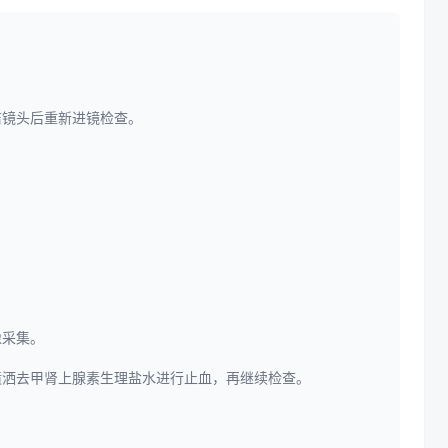
洁镜头后重新进镜检查。
像采集。
喷洒去甲肾上腺素生理盐水进行止血，再继续检查。