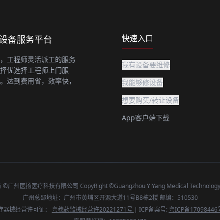
快速入口
上设备服务平台
，工程师灵活派工的服务
我有设备要维修
择优选择工程师上门服
。达到费用省，效率快，
我能够修设备
想要购买/转让设备
App客户端下载
广州医扬医疗科技有限公司 CopyRight ©Guangzhou YiYang Medical Technology C
广州总部地址：广州市黄埔区开源大道11号B8栋2楼 邮编：510530
疗器械经营许可证：
粤穗药监械经营许20221271号
| ICP备案号:
粤ICP备17098446