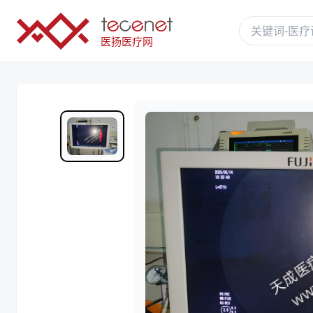
医扬医疗网