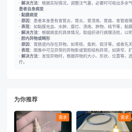
·
解决方法
：根据实际情况，调整注气量，必要时可吸出多余
患者自身病变
·
黏膜病变
·
原因
：患者本身患有食管炎、胃炎、胃溃疡、胃癌、食管癌
·
表现
：如黏膜充血、水肿、糜烂、溃疡、肿物、结节等，黏
·
解决方法
：根据病变的具体情况，取组织进行病理活检，以
·
腔内异物或畸形
·
原因
：胃肠道内存在异物，如枣核、鱼刺、假牙等，或者先
·
表现
：图像中可见异常的异物影或管腔结构异常，如狭窄、
·
解决方法
：发现异物时，根据异物的大小、形状、位置等，
疗。
为你推荐
需求
需求