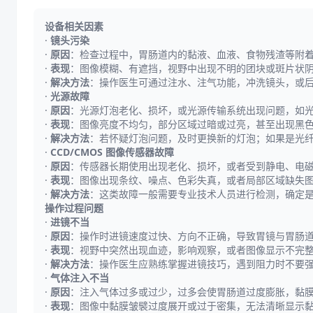
设备相关因素
·
镜头污染
·
原因
：检查过程中，胃肠道内的黏液、血液、食物残渣等附
·
表现
：图像模糊、有遮挡，视野中出现不明的团块或斑片状
·
解决方法
：操作医生可通过注水、注气功能，冲洗镜头，或
·
光源故障
·
原因
：光源灯泡老化、损坏，或光源传输系统出现问题，如
·
表现
：图像亮度不均匀，部分区域过暗或过亮，甚至出现黑
·
解决方法
：若怀疑灯泡问题，及时更换新的灯泡；如果是光
·
CCD/CMOS 图像传感器故障
·
原因
：传感器长期使用出现老化、损坏，或者受到静电、电
·
表现
：图像出现条纹、噪点、色彩失真，或者局部区域缺失
·
解决方法
：这类故障一般需要专业技术人员进行检测，确定
操作过程问题
·
进镜不当
·
原因
：操作时进镜速度过快、方向不正确，导致胃镜与胃肠
·
表现
：视野中突然出现血迹，影响观察，或者图像显示不完
·
解决方法
：操作医生应熟练掌握进镜技巧，遇到阻力时不要
·
气体注入不当
·
原因
：注入气体过多或过少，过多会使胃肠道过度膨胀，黏
·
表现
：图像中黏膜皱襞过度展开或过于密集，无法清晰显示