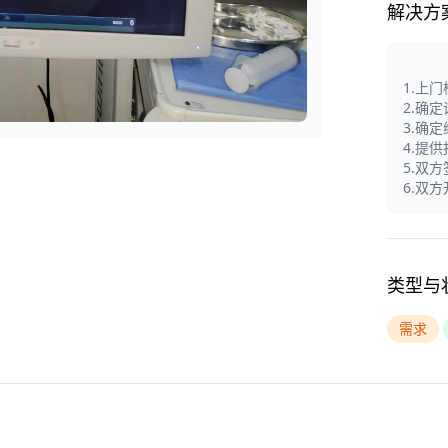
解决方
1.上
2.确
3.确
4.提
5.双
6.双
类型与
需求