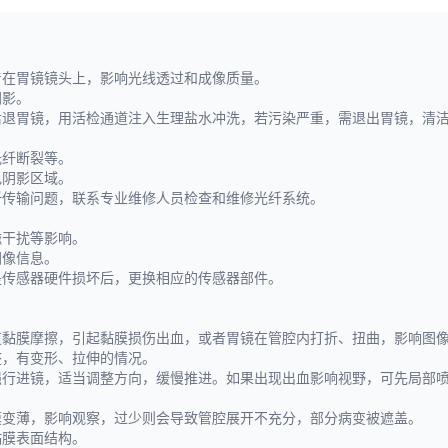
着在胃镜镜头上，影响光线透过和成像质量。
阴影。
后退胃镜，用活检通道注入生理盐水冲洗，若污染严重，需退出胃镜，清
光纤断裂等。
色阴影区域。
纤传输问题，联系专业维修人员检查和维修光纤系统。
磁干扰等影响。
图像信息。
是传感器硬件损坏后，更换相应的传感器部件。
道黏膜摩擦，引起黏膜损伤出血，或者胃镜在管腔内打折、扭曲，影响图
整，有变形、拉伸的情况。
强行进镜，适当调整方向，缓慢推进。如果出现出血影响视野，可先局部
膜变薄，影响观察，过少则会导致管腔展开不充分，部分病变被遮盖。
黏膜表面结构。