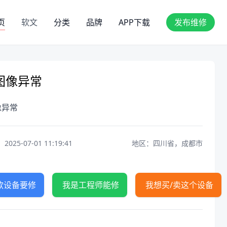
页
软文
分类
品牌
APP下载
发布维修
图像异常
像异常
25-07-01 11:19:41
地区：四川省，成都市
款设备要修
我是工程师能修
我想买/卖这个设备