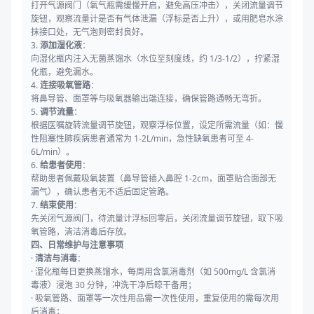
打开气源阀门（氧气瓶需缓慢开启，避免高压冲击），关闭流量调节
旋钮，观察流量计是否有气体泄漏（浮标是否上升），或用肥皂水涂
抹接口处，无气泡则密封良好。
3.
添加湿化液
：
向湿化瓶内注入无菌蒸馏水（水位至刻度线，约 1/3-1/2），拧紧湿
化瓶，避免漏水。
4.
连接吸氧管路
：
将鼻导管、面罩等与吸氧器输出端连接，确保管路通畅无弯折。
5.
调节流量
：
根据医嘱旋转流量调节旋钮，观察浮标位置，设定所需流量（如：慢
性阻塞性肺疾病患者通常为 1-2L/min，急性缺氧患者可至 4-
6L/min）。
6.
给患者使用
：
帮助患者佩戴吸氧装置（鼻导管插入鼻腔 1-2cm，面罩贴合面部无
漏气），确认患者无不适后固定管路。
7.
结束使用
：
先关闭气源阀门，待流量计浮标回零后，关闭流量调节旋钮，取下吸
氧管路，清洁消毒后存放。
四、日常维护与注意事项
·
清洁与消毒
：
· 湿化瓶每日更换蒸馏水，每周用含氯消毒剂（如 500mg/L 含氯消
毒液）浸泡 30 分钟，冲洗干净后晾干备用；
· 吸氧管路、面罩等一次性用品需一次性使用，重复使用的需每次用
后消毒；