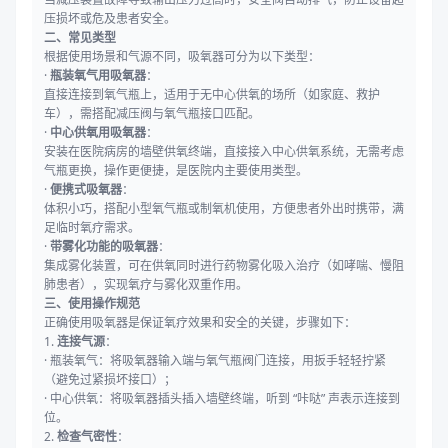
压损坏或危及患者安全。
二、常见类型
根据使用场景和气源不同，吸氧器可分为以下类型：
·
瓶装氧气用吸氧器
：
直接连接到氧气瓶上，适用于无中心供氧的场所（如家庭、救护
车），需搭配减压阀与氧气瓶接口匹配。
·
中心供氧用吸氧器
：
安装在医院病房的墙壁供氧终端，直接接入中心供氧系统，无需考虑
气瓶更换，操作更便捷，是医院内主要使用类型。
·
便携式吸氧器
：
体积小巧，搭配小型氧气瓶或制氧机使用，方便患者外出时携带，满
足临时氧疗需求。
·
带雾化功能的吸氧器
：
集成雾化装置，可在供氧同时进行药物雾化吸入治疗（如哮喘、慢阻
肺患者），实现氧疗与雾化双重作用。
三、使用操作规范
正确使用吸氧器是保证氧疗效果和安全的关键，步骤如下：
1.
连接气源
：
· 瓶装氧气：将吸氧器输入端与氧气瓶阀门连接，用扳手轻轻拧紧
（避免过紧损坏接口）；
· 中心供氧：将吸氧器插头插入墙壁终端，听到 “咔哒” 声表示连接到
位。
2.
检查气密性
：