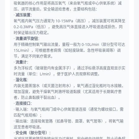
吸氧器的核心作用是将高压氧气（来自氧气瓶或中心供氧系统）减
压、调节流量后，安全输送给患者，主要结构包括：
·
减压装置
：
氧气瓶内氧气压力通常为 10-15MPa（高压），减压装置可将其降至
0.2-0.3MPa（低压），避免高压气体直接进入呼吸道造成损伤，同
时保证输出压力稳定。
·
流量调节旋钮
：
用于精确控制氧气输出流量，量程一般为 0-10L/min（部分型号可达
15L/min），可根据患者病情（如轻度缺氧、急性呼吸衰竭等）调
节，满足不同氧疗需求。
·
流量计
：
多为浮标式（玻璃管内有金属浮子），通过浮标悬浮高度直观显示实
时流量（单位：L/min），便于医护人员观察和调整。
·
湿化瓶
：
内装无菌蒸馏水（或灭菌注射用水），氧气通过湿化瓶时与水接触，
增加湿度，避免干燥氧气刺激呼吸道黏膜（尤其适用于长期氧疗患
者，防止鼻黏膜干裂出血）。
·
连接接口
：
· 输入端：与氧气瓶阀门或中心供氧管道连接（通常为螺纹接口，需
匹配气瓶规格）；
· 输出端：连接吸氧管路（如鼻导管、面罩、氧气管等），将氧气输
送至患者呼吸道。
·
安全阀（部分型号）
：
当减压装置故障导致输出压力过高时，安全阀自动排气，防止设备超