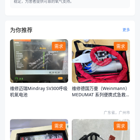
稳定，为患者提供可靠的氧气支持。
为你推荐
更多
需求
需求
维修迈瑞Mindray SV300呼吸
维修德国万曼（Weinmann）
机氧电池
MEDUMAT 系列便携式急救转
运呼吸机开不了机
广东省，广州市
需求
需求