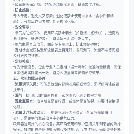
· 吸氧器表面定期用 75% 酒精擦拭消毒，避免灰尘堆积。
·
防止感染
：
专人专用，避免交叉感染；湿化液禁止使用自来水（含杂质和细
菌），长期氧疗患者需定期更换湿化瓶。
·
安全警示
：
· 氧气为助燃气体，使用环境禁止明火（如吸烟、点蜡烛），远离热
源（暖气、微波炉等），避免氧气泄漏引发火灾；
· 氧气瓶需直立放置，固定在专用架上，防止倾倒碰撞；
· 定期检查减压装置和流量表是否完好，发现漏气、流量不准等问题
及时更换或维修。
·
定期校准
：
作为计量设备，需由专业人员定期（通常每年）校准流量精度，确保
显示值与实际输出一致，避免因流量误差影响治疗效果。
五、常见故障及处理
·
流量调节失灵
：可能是旋钮内部阀芯磨损或堵塞，需拆解清洁或更
换部件；
·
漏气
：接口松动时重新拧紧，密封圈老化则更换密封圈；
·
湿化瓶漏水
：检查瓶盖是否拧紧，或瓶体是否破裂，必要时更换湿
化瓶；
·
流量计浮标波动大
：可能是气源压力不稳定（如氧气瓶即将用
尽），需更换气瓶或检查中心供氧压力。
吸氧器是氧疗的核心设备，其正确使用和维护直接关系到患者的治疗
安全。操作时需严格遵循医嘱和操作规程，定期检修，确保设备性能