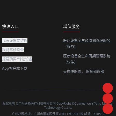
快速入口
增值服务
我有设备要维修
医疗设备全生命周期管理服务
（服务）
我能够修设备
医疗设备全生命周期管理系统
想要购买/转让设备
（软件）
App客户端下载
天成快医修，
医扬修仪器
版权所有 ©广州医扬医疗科技有限公司 CopyRight ©Guangzhou YiYang Medical
Technology Co.,Ltd.
广州总部地址：广州市黄埔区开源大道11号B8栋2楼 邮编：510530