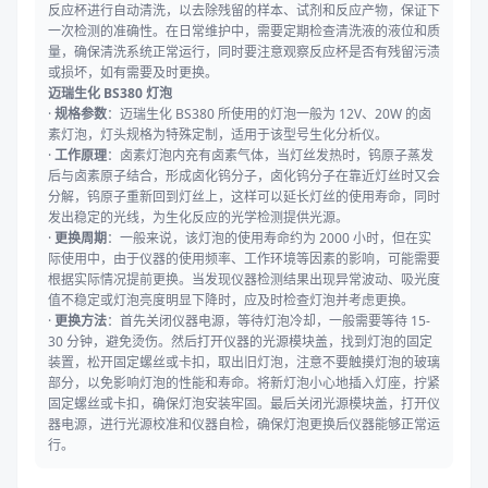
反应杯进行自动清洗，以去除残留的样本、试剂和反应产物，保证下
一次检测的准确性。在日常维护中，需要定期检查清洗液的液位和质
量，确保清洗系统正常运行，同时要注意观察反应杯是否有残留污渍
或损坏，如有需要及时更换。
迈瑞生化 BS380 灯泡
·
规格参数
：迈瑞生化 BS380 所使用的灯泡一般为 12V、20W 的卤
素灯泡，灯头规格为特殊定制，适用于该型号生化分析仪。
·
工作原理
：卤素灯泡内充有卤素气体，当灯丝发热时，钨原子蒸发
后与卤素原子结合，形成卤化钨分子，卤化钨分子在靠近灯丝时又会
分解，钨原子重新回到灯丝上，这样可以延长灯丝的使用寿命，同时
发出稳定的光线，为生化反应的光学检测提供光源。
·
更换周期
：一般来说，该灯泡的使用寿命约为 2000 小时，但在实
际使用中，由于仪器的使用频率、工作环境等因素的影响，可能需要
根据实际情况提前更换。当发现仪器检测结果出现异常波动、吸光度
值不稳定或灯泡亮度明显下降时，应及时检查灯泡并考虑更换。
·
更换方法
：首先关闭仪器电源，等待灯泡冷却，一般需要等待 15-
30 分钟，避免烫伤。然后打开仪器的光源模块盖，找到灯泡的固定
装置，松开固定螺丝或卡扣，取出旧灯泡，注意不要触摸灯泡的玻璃
部分，以免影响灯泡的性能和寿命。将新灯泡小心地插入灯座，拧紧
固定螺丝或卡扣，确保灯泡安装牢固。最后关闭光源模块盖，打开仪
器电源，进行光源校准和仪器自检，确保灯泡更换后仪器能够正常运
行。