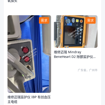
氧探头
需求
需求
维修迈瑞 Mindray
BeneHeart D2 除颤监护仪故
障
广东省，广州市
维修迈瑞监护仪 IBP 有创血压
主电缆