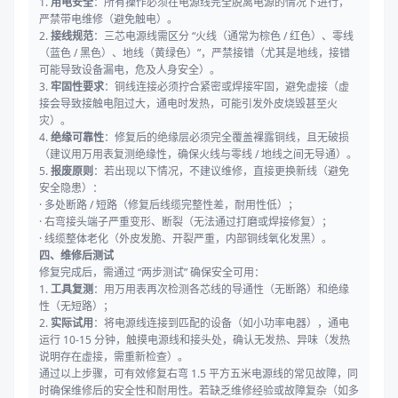
1.
用电安全
：所有操作必须在电源线完全脱离电源的情况下进行，
严禁带电维修（避免触电）。
2.
接线规范
：三芯电源线需区分 “火线（通常为棕色 / 红色）、零线
（蓝色 / 黑色）、地线（黄绿色）”，严禁接错（尤其是地线，接错
可能导致设备漏电，危及人身安全）。
3.
牢固性要求
：铜线连接必须拧合紧密或焊接牢固，避免虚接（虚
接会导致接触电阻过大，通电时发热，可能引发外皮烧毁甚至火
灾）。
4.
绝缘可靠性
：修复后的绝缘层必须完全覆盖裸露铜线，且无破损
（建议用万用表复测绝缘性，确保火线与零线 / 地线之间无导通）。
5.
报废原则
：若出现以下情况，不建议维修，直接更换新线（避免
安全隐患）：
· 多处断路 / 短路（修复后线缆完整性差，耐用性低）；
· 右弯接头端子严重变形、断裂（无法通过打磨或焊接修复）；
· 线缆整体老化（外皮发脆、开裂严重，内部铜线氧化发黑）。
四、维修后测试
修复完成后，需通过 “两步测试” 确保安全可用：
1.
工具复测
：用万用表再次检测各芯线的导通性（无断路）和绝缘
性（无短路）；
2.
实际试用
：将电源线连接到匹配的设备（如小功率电器），通电
运行 10-15 分钟，触摸电源线和接头处，确认无发热、异味（发热
说明存在虚接，需重新检查）。
通过以上步骤，可有效修复右弯 1.5 平方五米电源线的常见故障，同
时确保维修后的安全性和耐用性。若缺乏维修经验或故障复杂（如多