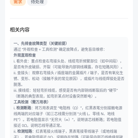
需求
待处理
相关内容
一、先排查故障类型（关键前提）
通过 “外观检查 + 工具检测” 确定故障点，避免盲目维修：
外观直观检查
i. 看外皮：重点检查右弯接头处、线缆弯折频繁部位（如中间段），
是否有外皮破损、开裂（可能导致内部铜线裸露，存在短路风险）。
ii. 查接头：观察右弯插头 / 插座端的金属插片 / 端子，是否有氧化生
锈、变形、松动（接触不良的常见原因），或插片与线缆焊接处是否
脱落。
iii. 摸线缆：轻轻弯折线缆，感受是否有内部铜线断裂后的 “硬节”
（断路的典型表现，如弯折某点时设备突然断电）。
工具检测（需万用表）
i.
检测断路
：将万用表调至 “电阻档（Ω）”，红黑表笔分别接触电源
线两端的对应端子（如三芯线需分别测 “火线 L、零线 N、地线
PE”）。若电阻值显示 “无穷大（∞）”，说明该芯线断路；若电阻值
接近 0Ω，说明芯线导通正常。
ii.
检测短路
：红表笔接火线端子，黑表笔接零线端子（或地线端
子），若电阻值接近 0Ω，说明存在短路（可能是内部芯线绝缘层破