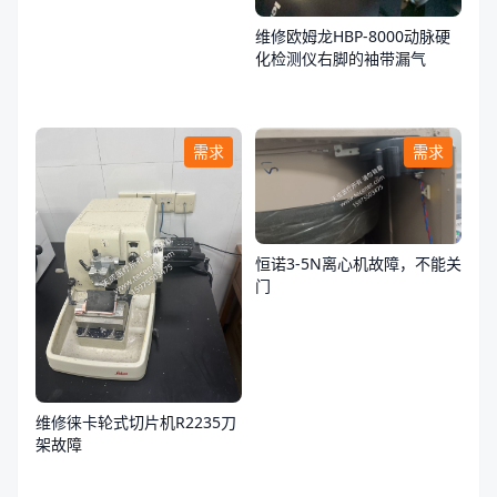
维修欧姆龙HBP-8000动脉硬
化检测仪右脚的袖带漏气
需求
需求
恒诺3-5N离心机故障，不能关
门
维修徕卡轮式切片机R2235刀
架故障