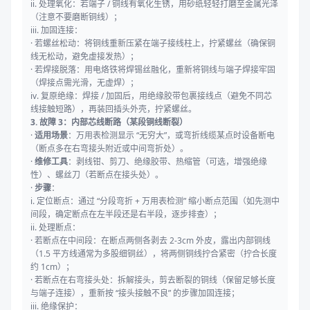
ii. 处理氧化：若端子 / 铜线有氧化生锈，用砂纸轻轻打磨至金属光泽
（注意不要磨断铜线）；
iii. 加固连接：
· 若螺丝松动：将铜线重新压紧在端子接线柱上，拧紧螺丝（确保铜
线无松动，避免虚接发热）；
· 若焊接脱落：用电烙铁将焊锡丝融化，重新将铜线与端子焊接牢固
（焊接点需光滑，无虚焊）；
iv. 复原绝缘：焊接 / 加固后，用绝缘胶带包裹接线点（避免不同芯
线接触短路），再装回插头外壳，拧紧螺丝。
3. 故障 3：内部芯线断路（某段铜线断裂）
·
适用场景
：万用表检测显示 “无穷大”，或弯折线缆某点时设备断电
（断点多在右弯接头附近或中间弯折处）。
·
维修工具
：剥线钳、剪刀、绝缘胶带、热缩管（可选，增强绝缘
性）、螺丝刀（若断点在接头处）。
·
步骤
：
i. 定位断点：通过 “分段弯折 + 万用表检测” 缩小断点范围（如先测中
间段，确定断点在左半段还是右半段，逐步排查）；
ii. 处理断点：
· 若断点在中间段：在断点两侧各剥去 2-3cm 外皮，露出内部铜线
（1.5 平方线通常为多股细铜丝），将两侧铜线拧合紧密（拧合长度
约 1cm）；
· 若断点在右弯接头处：拆解接头，剪去断裂的铜线（保留足够长度
与端子连接），重新按 “接头接触不良” 的步骤加固连接；
iii. 绝缘保护：