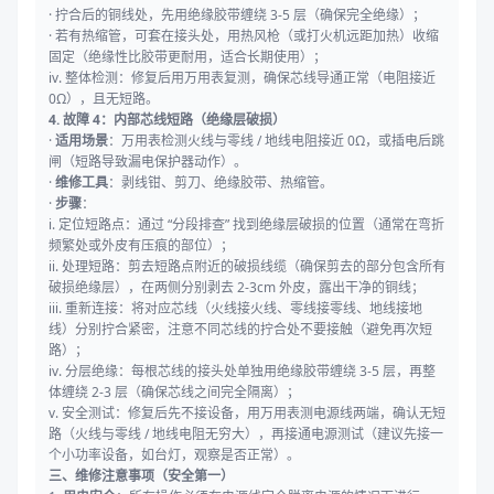
· 拧合后的铜线处，先用绝缘胶带缠绕 3-5 层（确保完全绝缘）；
· 若有热缩管，可套在接头处，用热风枪（或打火机远距加热）收缩
固定（绝缘性比胶带更耐用，适合长期使用）；
iv. 整体检测：修复后用万用表复测，确保芯线导通正常（电阻接近
0Ω），且无短路。
4. 故障 4：内部芯线短路（绝缘层破损）
·
适用场景
：万用表检测火线与零线 / 地线电阻接近 0Ω，或插电后跳
闸（短路导致漏电保护器动作）。
·
维修工具
：剥线钳、剪刀、绝缘胶带、热缩管。
·
步骤
：
i. 定位短路点：通过 “分段排查” 找到绝缘层破损的位置（通常在弯折
频繁处或外皮有压痕的部位）；
ii. 处理短路：剪去短路点附近的破损线缆（确保剪去的部分包含所有
破损绝缘层），在两侧分别剥去 2-3cm 外皮，露出干净的铜线；
iii. 重新连接：将对应芯线（火线接火线、零线接零线、地线接地
线）分别拧合紧密，注意不同芯线的拧合处不要接触（避免再次短
路）；
iv. 分层绝缘：每根芯线的接头处单独用绝缘胶带缠绕 3-5 层，再整
体缠绕 2-3 层（确保芯线之间完全隔离）；
v. 安全测试：修复后先不接设备，用万用表测电源线两端，确认无短
路（火线与零线 / 地线电阻无穷大），再接通电源测试（建议先接一
个小功率设备，如台灯，观察是否正常）。
三、维修注意事项（安全第一）