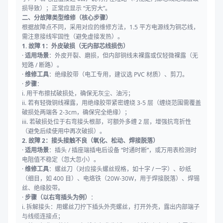
损导致）；正常应显示 “无穷大”。
二、分故障类型维修（核心步骤）
根据故障点不同，采用对应的维修方法，1.5 平方电源线为铜芯线，
需注意接线牢固性（避免虚接发热）。
1. 故障 1：外皮破损（无内部芯线损伤）
·
适用场景
：外皮开裂、磨损，但内部铜线未裸露或仅轻微裸露（无
短路 / 断路）。
·
维修工具
：绝缘胶带（电工专用，建议选 PVC 材质）、剪刀。
·
步骤
：
i. 用干布擦拭破损处，确保无灰尘、油污；
ii. 若有轻微铜线裸露，用绝缘胶带紧密缠绕 3-5 层（缠绕范围需覆盖
破损处两端各 2-3cm，确保完全绝缘）；
iii. 若破损处位于右弯接头根部，可额外多缠 2 层，增强抗弯折性
（避免后续使用中再次破损）。
2. 故障 2：接头接触不良（氧化、松动、焊接脱落）
·
适用场景
：插头 / 插座端插电后设备 “时通时断”，或万用表检测时
电阻值不稳定（忽大忽小）。
·
维修工具
：螺丝刀（对应接头螺丝规格，如十字 / 一字）、砂纸
（细目，如 400 目）、电烙铁（20W-30W，用于焊接脱落）、焊锡
丝、绝缘胶带。
·
步骤（以右弯插头为例）
：
i. 拆解接头：用螺丝刀拧下插头外壳螺丝，打开外壳，露出内部端子
与线缆连接点；