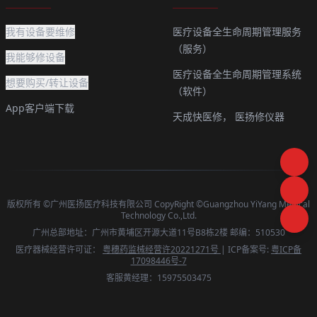
我有设备要维修
医疗设备全生命周期管理服务
（服务）
我能够修设备
医疗设备全生命周期管理系统
想要购买/转让设备
（软件）
App客户端下载
天成快医修，
医扬修仪器
版权所有 ©广州医扬医疗科技有限公司 CopyRight ©Guangzhou YiYang Medical
Technology Co.,Ltd.
广州总部地址：广州市黄埔区开源大道11号B8栋2楼 邮编：510530
医疗器械经营许可证：
粤穗药监械经营许20221271号
| ICP备案号:
粤ICP备
17098446号-7
客服黄经理：15975503475