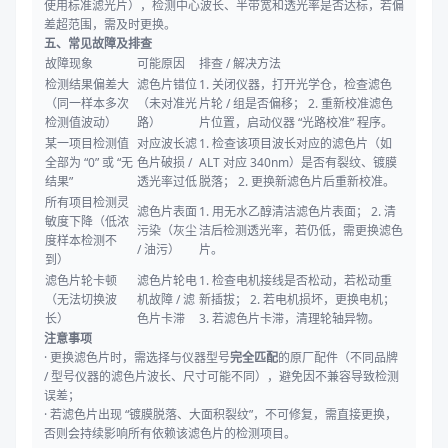
使用标准滤光片），检测中心波长、半带宽和透光率是否达标，若偏
差超范围，需及时更换。
五、常见故障及排查
故障现象
可能原因
排查 / 解决方法
检测结果偏差大
滤色片错位
1. 关闭仪器，打开光学仓，检查滤色
（同一样本多次
（未对准光
片轮 / 组是否偏移； 2. 重新校准滤色
检测值波动）
路）
片位置，启动仪器 “光路校准” 程序。
某一项目检测值
对应波长滤
1. 检查该项目波长对应的滤色片（如
全部为 “0” 或 “无
色片破损 /
ALT 对应 340nm）是否有裂纹、镀膜
结果”
透光率过低
脱落； 2. 更换新滤色片后重新校准。
所有项目检测灵
滤色片表面
1. 用无水乙醇清洁滤色片表面； 2. 清
敏度下降（低浓
污染（灰尘
洁后检测透光率，若仍低，需更换滤色
度样本检测不
/ 油污）
片。
到）
滤色片轮卡顿
滤色片轮电
1. 检查电机接线是否松动，若松动重
（无法切换波
机故障 / 滤
新插拔； 2. 若电机损坏，更换电机；
长）
色片卡滞
3. 若滤色片卡滞，清理轮轴异物。
注意事项
· 更换滤色片时，需选择与仪器型号
完全匹配
的原厂配件（不同品牌
/ 型号仪器的滤色片波长、尺寸可能不同），避免因不兼容导致检测
误差；
· 若滤色片出现 “镀膜脱落、大面积裂纹”，不可修复，需直接更换，
否则会持续影响所有依赖该滤色片的检测项目。