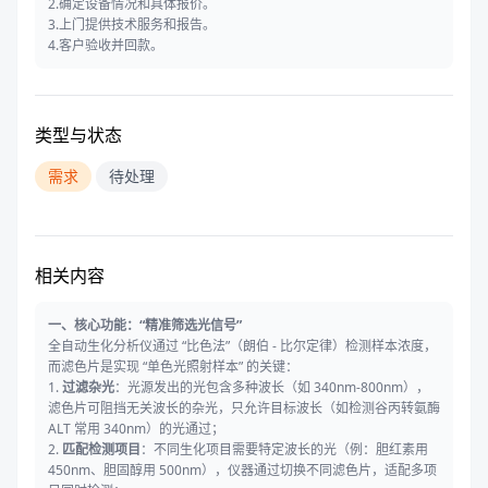
2.确定设备情况和具体报价。
3.上门提供技术服务和报告。
4.客户验收并回款。
类型与状态
需求
待处理
相关内容
一、核心功能：“精准筛选光信号”
全自动生化分析仪通过 “比色法”（朗伯 - 比尔定律）检测样本浓度，
而滤色片是实现 “单色光照射样本” 的关键：
1.
过滤杂光
：光源发出的光包含多种波长（如 340nm-800nm），
滤色片可阻挡无关波长的杂光，只允许目标波长（如检测谷丙转氨酶
ALT 常用 340nm）的光通过；
2.
匹配检测项目
：不同生化项目需要特定波长的光（例：胆红素用
450nm、胆固醇用 500nm），仪器通过切换不同滤色片，适配多项