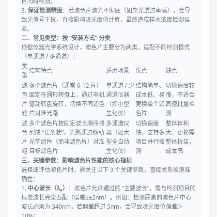
目同时检测；
3.
保证检测精度
：若滤色片滤光不彻底（如杂光透过率高），会导
致光信号干扰，直接影响吸光度值计算，最终造成样本浓度检测误
差。
二、常见类型：按 “安装方式” 分类
根据仪器光学系统设计，滤色片主要分为两类，适配不同检测模式
（单通道 / 多通道）：
类
结构特点
适用场景
优点
缺点
型
滤
多个滤色片（通常 6-12 片）
单通道 / 少
结构简单、
切换速度较
色
固定在圆形转盘上，通过电机
通道仪器
成本低、易
慢，不适合
片
驱动转盘旋转，切换不同滤色
（如小型
更换单个滤
高速批量检
轮
片对准光路
生化仪）
色片
测
滤
多个滤色片按固定波长顺序排
多通道仪
切换速度
整体体积
色
列成 “长条状”，光路通过移动
器（如大
快，支持多
大、更换需
片
光学组件（而非滤色片）对准
型全自动
项目并行检
整体拆装，
组
目标滤色片
生化仪）
测
成本高
三、关键参数：影响滤色片性能的核心指标
选择或评估滤色片时，需关注以下 3 个关键参数，直接关系检测准
确性：
1.
中心波长（λ₀）
：滤色片允许通过的 “主要波长”，需与检测项目的
标准波长完全匹配（误差≤±2nm）。例如：检测尿素的滤色片中心
波长必须为 340nm，若偏差超过 5nm，会导致吸光度值偏差＞
10%；