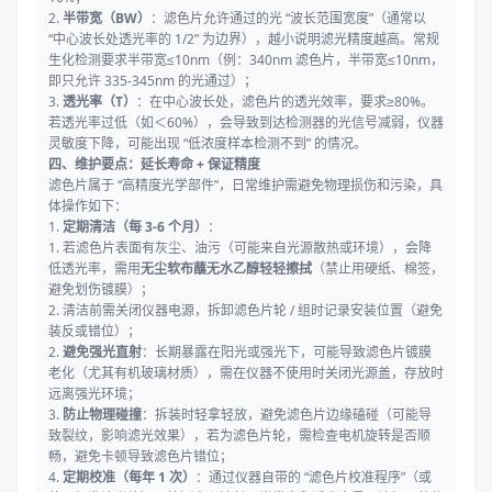
2.
半带宽（BW）
：滤色片允许通过的光 “波长范围宽度”（通常以
“中心波长处透光率的 1/2” 为边界），越小说明滤光精度越高。常规
生化检测要求半带宽≤10nm（例：340nm 滤色片，半带宽≤10nm，
即只允许 335-345nm 的光通过）；
3.
透光率（T）
：在中心波长处，滤色片的透光效率，要求≥80%。
若透光率过低（如＜60%），会导致到达检测器的光信号减弱，仪器
灵敏度下降，可能出现 “低浓度样本检测不到” 的情况。
四、维护要点：延长寿命 + 保证精度
滤色片属于 “高精度光学部件”，日常维护需避免物理损伤和污染，具
体操作如下：
1.
定期清洁（每 3-6 个月）
：
1. 若滤色片表面有灰尘、油污（可能来自光源散热或环境），会降
低透光率，需用
无尘软布蘸无水乙醇轻轻擦拭
（禁止用硬纸、棉签，
避免划伤镀膜）；
2. 清洁前需关闭仪器电源，拆卸滤色片轮 / 组时记录安装位置（避免
装反或错位）；
2.
避免强光直射
：长期暴露在阳光或强光下，可能导致滤色片镀膜
老化（尤其有机玻璃材质），需在仪器不使用时关闭光源盖，存放时
远离强光环境；
3.
防止物理碰撞
：拆装时轻拿轻放，避免滤色片边缘磕碰（可能导
致裂纹，影响滤光效果），若为滤色片轮，需检查电机旋转是否顺
畅，避免卡顿导致滤色片错位；
4.
定期校准（每年 1 次）
：通过仪器自带的 “滤色片校准程序”（或