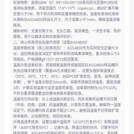
标准物质：选用GBW（E）091100-091108系列荧光定量PCR仪校
准用标准物质，浓度范围为（10²~10¹⁰）copies/μL，相对扩展不确
定度小于5%，用于荧光检测和定量准确性校准；温度校准用标准探
头需贴合AGS4800样品孔尺寸，尺寸误差小于1mm，确保温度测量
精准。
辅助材料：无菌去离子水、无水乙醇、清洁棉签、一次性手套、防护
服等，用于仪器清洁和校准操作防护。
二、核心校准项目及操作流程（适配AGS4800）
温度参数校准（核心校准项目）：AGS4800作为实时荧光定量PCR
仪，温控精度直接决定扩增效率和检测结果准确性，重点校准以下4
项指标，严格遵循JJF1527-2015规范要求。
温度示值误差校准：将高精度温度传感器固定在AGS4800样品槽中
央及边缘关键位置（覆盖48孔关键区域），设置仪器校准温度点
（50℃、60℃、72℃、95℃，对应PCR扩增变性、复性、延伸关键
步骤），每个温度点稳定30min后，采集传感器实测温度，重复测量
3次，计算实测温度与设定温度的差值，误差需控制在±0.5℃以内，
不符合要求需调整温控模块参数并重新校准。
温度均匀性校准：在上述温度点稳定后，同步采集样品槽不同位置
（中央、四角、边缘）的温度数据，计算各位置温差，确保同一温度
设定下，样品槽内各点温差不超过1.0℃，避免因温度不均导致扩增
效率差异，出现假阴性、假阳性结果。
升降温速率校准：设置仪器升温程序（从50℃升至95℃）和降温程
序（从95℃降至50℃），记录升温、降温过程的时间，计算平均升
降温速率，AGS4800校准标准为：平均升温速率≥2.5℃/s，平均降