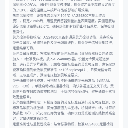
温速率≥2.0℃/s，同时检测温度过冲量，确保过冲量不超过设定温度
的±1.0℃，避免温度过冲损坏样品或影响扩增效果。
热盖温度校准：设置热盖温度为105℃（AGS4800常规工作温
度），稳定20min后，用温度传感器测量热盖表面温度，实测温度与
设定温度误差需≤±2.0℃，确保热盖能有效防止样品蒸发，保障检测
重复性。
荧光检测参数校准：AGS4800具备多通道荧光检测功能，重点校准
荧光灵敏度、通道特异性及荧光强度线性，确保荧光信号采集精准，
定量结果可靠。
荧光灵敏度校准：将梯度浓度的荧光标准品（适配仪器各荧光通道）
加入PCR校准反应板，放入AGS4800仪器，设置对应荧光通道参
数，进行荧光信号采集，记录各浓度标准品的荧光强度值，确保仪器
能准确检测到最低浓度标准品（≥10² copies/μL），且荧光信号清
晰、无明显噪声，满足临床检测灵敏度要求。
荧光通道特异性校准：分别加入不同通道的荧光标准品（如FAM、
VIC、ROX），单独启动对应通道检测，确认各通道无交叉干扰，荧
光信号仅在对应通道被检测到，干扰信号强度≤5%，避免通道干扰导
致定量误差。
荧光强度线性校准：对梯度浓度的荧光标准品进行荧光强度检测，以
标准品浓度为横坐标、荧光强度值为纵坐标，绘制标准曲线，计算相
关系数（R²），R²≥0.995即为合格，确保仪器荧光检测的线性关系良
好，定量结果准确可信。
定量准确性与重复性校准：结合标准物质，校准AGS4800定量检测