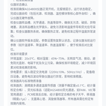
一、校准前期准备
仪器状态确认
校准前确保AGS4800仪器正常开机，无报错提示，运行状态稳定，
完成仪器自检（包括光源、检测器、温控模块等核心部件自检），确
认仪器无硬件故障。
检查仪器样品槽、光学通道、热盖等部件，确保无污渍、破损、异物
堵塞，清洁样品槽及光学镜头，避免污渍影响温度传导和荧光信号采
集；检查仪器散热系统，确保散热正常，避免校准过程中温度异常波
动。
确认仪器软件版本适配，参数设置恢复默认状态，记录仪器当前运行
参数（如升温速率、降温速率、热盖温度等），便于校准后对比复
位。
校准环境要求
环境温度：20±5℃，相对湿度：45%~75%，无明显气流、振动，避
免阳光直射、电磁干扰及灰尘污染，确保校准环境稳定，减少环境因
素对校准结果的影响。
供电要求：接入稳定交流电源（220V±10%，50Hz±1Hz），配备稳
压设备，避免电压波动导致仪器运行异常，影响校准精度。
校准器具与标准物质准备
校准器具：高精度多通道温度传感器（测量不确定度≤0.1℃，经计量
检定合格）、荧光标准品（适配AGS4800荧光通道，如FAM、VIC等
常用通道）、PCR校准反应板、经计量检定合格的电子天平、移液器
（精度≥1μL）、无菌离心管、涡旋振荡器等，所有器具需在检定有
效期内使用。