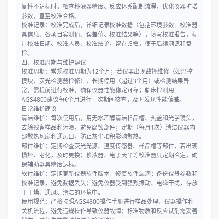
复性不达标时，检查移液器精度、反应体系配制流程，优化仪器扩增
参数，直至校准合格。
校准记录：校准完成后，详细记录校准数据（包括环境参数、校准器
具信息、各项目实测值、误差值、校准结果等），填写校准报告，标
注校准日期、校准人员、校准结论，留存归档，便于后续溯源和复
检。
四、校准周期与维护建议
校准周期：常规校准周期为12个月；若仪器出现故障维修（如温控
模块、荧光检测器检修）、长期停用（超过3个月）或检测结果异
常，需提前进行校准，确保仪器性能稳定可靠；临床检测用
AGS4800建议每6个月进行一次期间核查，及时发现性能偏差。
日常维护建议
清洁维护：每次使用后，用无水乙醇清洁样品槽、热盖和光学镜头，
去除残留样品和污渍，避免腐蚀部件；定期（每月1次）清洁仪器内
部散热风扇和通风口，防止灰尘堆积影响散热。
部件维护：定期检查荧光光源、温度传感器、样品槽等部件，若出现
损坏、老化，及时更换；移液器、电子天平等校准器具定期检定，确
保辅助器具精度达标。
软件维护：定期更新仪器软件版本，修复软件漏洞；备份仪器参数和
校准记录，避免数据丢失；避免仪器受到强烈振动、电磁干扰，存放
于干燥、通风、清洁的环境中。
使用规范：严格按照AGS4800操作手册进行样品处理、仪器操作和
关机流程，避免违规操作导致仪器故障；标准物质和反应试剂需妥善