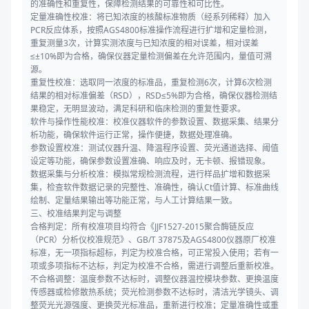
的准确性和重复性，保障检测结果的可靠性和可比性。
定量准确性校准：将已知浓度的核酸标准物质（经系列稀释）加入
PCR反应体系，按照AGS4800标准操作流程进行扩增和定量检测，
重复测量3次，计算实测浓度与已知浓度的相对误差，相对误差
≤±10%即为合格，确保仪器定量检测偏差在允许范围内，量值可溯
源。
重复性校准：选取同一浓度的标准品，重复检测6次，计算6次检测
结果的相对标准偏差（RSD），RSD≤5%即为合格，确保仪器检测结
果稳定，无明显波动，满足科研和临床检测的重复性要求。
软件与操作性能校准：校准仪器软件的参数设置、数据采集、结果分
析功能，确保软件运行正常，操作便捷，数据处理准确。
参数设置校准：测试仪器升温、降温程序设置、荧光通道选择、阈值
设定等功能，确保参数设置准确、响应及时，无卡顿、报错现象。
数据采集与分析校准：模拟常规检测流程，进行样品扩增和数据采
集，检查软件数据记录的完整性、准确性，确认Ct值计算、标准曲线
绘制、定量结果输出等功能正常，与人工计算结果一致。
三、校准结果判定与调整
合格判定：所有校准项目均符合《JJF1527-2015聚合酶链反应
（PCR）分析仪校准规范》、GB/T 37875及AGS4800仪器原厂校准
标准，无一项指标超标，判定为校准合格，可正常投入使用；若有一
项或多项指标不达标，判定为校准不合格，需进行调整后重新校准。
不合格调整：温度参数不达标时，调整仪器温控模块参数、更换温度
传感器或检修散热系统；荧光检测参数不达标时，清洁光学镜头、调
整荧光光源强度、更换荧光标准品，重新进行校准；定量准确性或重