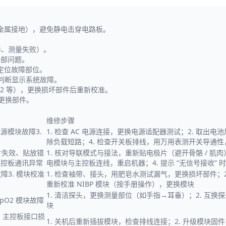
摸金属接地），避免静电击穿电路板。
形、测量失败）。
外部问题。
，定位故障部位。
器判断显示系统故障。
O2 等），更换损坏部件后重新校准。
更换部件。
维修步骤
 电源模块故障3.
1. 检查 AC 电源连接，更换电源适配器测试；2. 取出电
除负载短路；4. 检查开关板排线，用万用表测开关导通性，损
极片失效、贴放错
1. 核对导联模式与接法，重新贴电极片（避开骨骼 / 肌肉
 主控板通讯异常
电模块与主控板连线，重启机器；4. 提示 “无信号接收” 时
故障3. 模块校准
1. 检查袖带、接头，用肥皂水测试漏气，更换损坏部件；2
重新校准 NIBP 模块（按手册操作），更换模块
1. 清洁探头，更换测量部位（如手指→耳垂）；2. 互换
SpO2 模块故障
块
. 主控板接口损
1. 关机后重新插拔模块，检查排线连接；2. 升级模块固