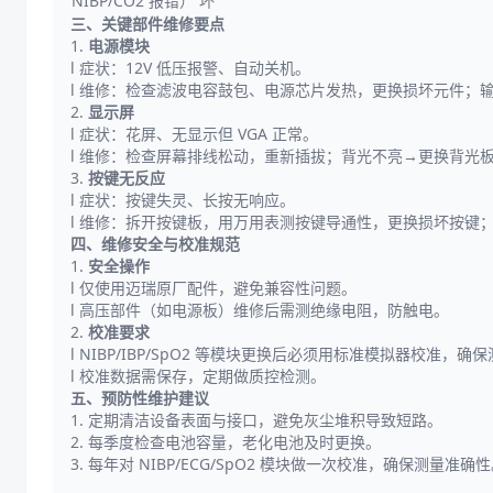
NIBP/CO2 报错）
坏
三、关键部件维修要点
1.
电源模块
l 症状：12V 低压报警、自动关机。
l 维修：检查滤波电容鼓包、电源芯片发热，更换损坏元件；
2.
显示屏
l 症状：花屏、无显示但 VGA 正常。
l 维修：检查屏幕排线松动，重新插拔；背光不亮→更换背光
3.
按键无反应
l 症状：按键失灵、长按无响应。
l 维修：拆开按键板，用万用表测按键导通性，更换损坏按键
四、维修安全与校准规范
1.
安全操作
l 仅使用迈瑞原厂配件，避免兼容性问题。
l 高压部件（如电源板）维修后需测绝缘电阻，防触电。
2.
校准要求
l NIBP/IBP/SpO2 等模块更换后必须用标准模拟器校准，确
l 校准数据需保存，定期做质控检测。
五、预防性维护建议
1. 定期清洁设备表面与接口，避免灰尘堆积导致短路。
2. 每季度检查电池容量，老化电池及时更换。
3. 每年对 NIBP/ECG/SpO2 模块做一次校准，确保测量准确