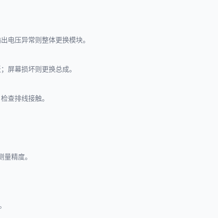
输出电压异常则整体更换模块。
板；屏幕损坏则更换总成。
；检查排线接触。
保测量精度。
性。