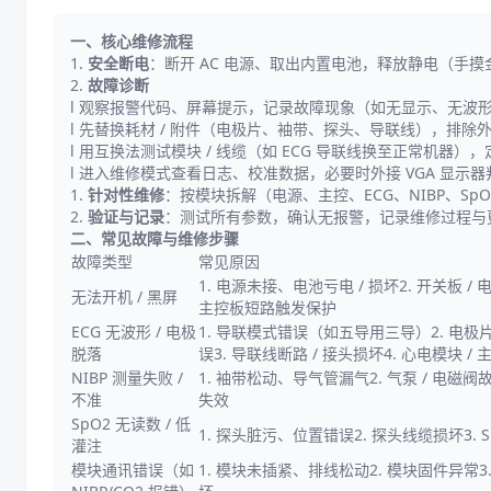
一、核心维修流程
1.
安全断电
：断开 AC 电源、取出内置电池，释放静电（手
2.
故障诊断
l 观察报警代码、屏幕提示，记录故障现象（如无显示、无波
l 先替换耗材 / 附件（电极片、袖带、探头、导联线），排除
l 用互换法测试模块 / 线缆（如 ECG 导联线换至正常机器）
l 进入维修模式查看日志、校准数据，必要时外接 VGA 显示
1.
针对性维修
：按模块拆解（电源、主控、ECG、NIBP、Sp
2.
验证与记录
：测试所有参数，确认无报警，记录维修过程与
二、常见故障与维修步骤
故障类型
常见原因
1. 电源未接、电池亏电 / 损坏2. 开关板 /
无法开机 / 黑屏
主控板短路触发保护
ECG 无波形 / 电极
1. 导联模式错误（如五导用三导）2. 电
脱落
误3. 导联线断路 / 接头损坏4. 心电模块 /
NIBP 测量失败 /
1. 袖带松动、导气管漏气2. 气泵 / 电磁阀
不准
失效
SpO2 无读数 / 低
1. 探头脏污、位置错误2. 探头线缆损坏3. 
灌注
模块通讯错误（如
1. 模块未插紧、排线松动2. 模块固件异常3