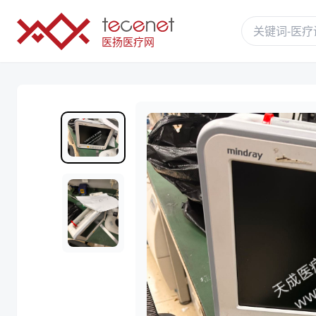
医扬医疗网