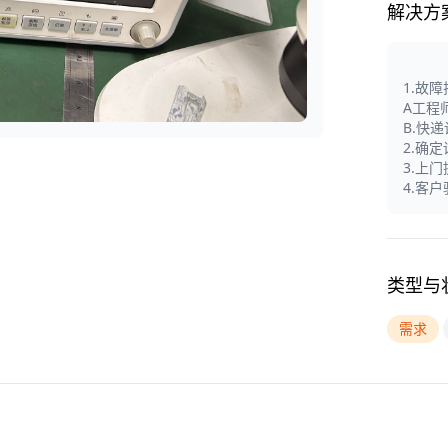
解决方
1.故
A工程
B.快
2.确
3.上
4.客
类型与
需求