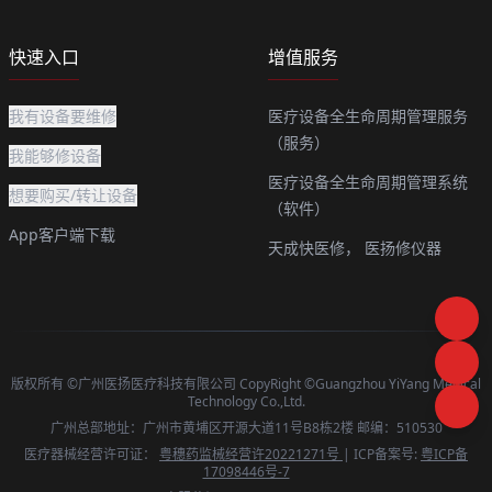
快速入口
增值服务
我有设备要维修
医疗设备全生命周期管理服务
（服务）
我能够修设备
医疗设备全生命周期管理系统
想要购买/转让设备
（软件）
App客户端下载
天成快医修，
医扬修仪器
版权所有 ©广州医扬医疗科技有限公司 CopyRight ©Guangzhou YiYang Medical
Technology Co.,Ltd.
广州总部地址：广州市黄埔区开源大道11号B8栋2楼 邮编：510530
医疗器械经营许可证：
粤穗药监械经营许20221271号
| ICP备案号:
粤ICP备
17098446号-7