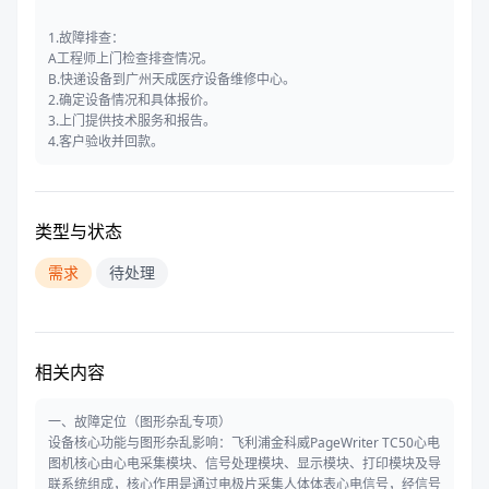
1.故障排查：
A工程师上门检查排查情况。
B.快递设备到广州天成医疗设备维修中心。
2.确定设备情况和具体报价。
3.上门提供技术服务和报告。
4.客户验收并回款。
类型与状态
需求
待处理
相关内容
一、故障定位（图形杂乱专项）
设备核心功能与图形杂乱影响：飞利浦金科威PageWriter TC50心电
图机核心由心电采集模块、信号处理模块、显示模块、打印模块及导
联系统组成，核心作用是通过电极片采集人体体表心电信号，经信号