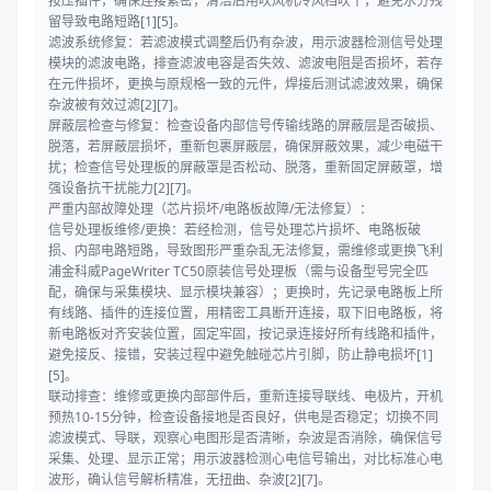
按压插件，确保连接紧密，清洁后用吹风机冷风档吹干，避免水分残
留导致电路短路[1][5]。
滤波系统修复：若滤波模式调整后仍有杂波，用示波器检测信号处理
模块的滤波电路，排查滤波电容是否失效、滤波电阻是否损坏，若存
在元件损坏，更换与原规格一致的元件，焊接后测试滤波效果，确保
杂波被有效过滤[2][7]。
屏蔽层检查与修复：检查设备内部信号传输线路的屏蔽层是否破损、
脱落，若屏蔽层损坏，重新包裹屏蔽层，确保屏蔽效果，减少电磁干
扰；检查信号处理板的屏蔽罩是否松动、脱落，重新固定屏蔽罩，增
强设备抗干扰能力[2][7]。
严重内部故障处理（芯片损坏/电路板故障/无法修复）：
信号处理板维修/更换：若经检测，信号处理芯片损坏、电路板破
损、内部电路短路，导致图形严重杂乱无法修复，需维修或更换飞利
浦金科威PageWriter TC50原装信号处理板（需与设备型号完全匹
配，确保与采集模块、显示模块兼容）；更换时，先记录电路板上所
有线路、插件的连接位置，用精密工具断开连接，取下旧电路板，将
新电路板对齐安装位置，固定牢固，按记录连接好所有线路和插件，
避免接反、接错，安装过程中避免触碰芯片引脚，防止静电损坏[1]
[5]。
联动排查：维修或更换内部部件后，重新连接导联线、电极片，开机
预热10-15分钟，检查设备接地是否良好，供电是否稳定；切换不同
滤波模式、导联，观察心电图形是否清晰，杂波是否消除，确保信号
采集、处理、显示正常；用示波器检测心电信号输出，对比标准心电
波形，确认信号解析精准，无扭曲、杂波[2][7]。