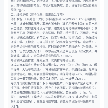
开机后图形即杂乱，无法恢复：多为设备滤波系统故障、内部屏蔽不
良，或导联线整体老化、电极片批量失效，属于设备本身或配套耗材
故障[2][7]。
二、维修步骤（安全优先，图形杂乱专项）
停机准备+工具筹备：关闭飞利浦金科威PageWriter TC50心电图机
电源，拔掉电源适配器，取出内置电池（该机型部分批次存在锂电池
安全隐患，需检查电池使用年限，避免老化电池导致供电不稳）；准
备专用工具（细软毛刷、无水酒精、棉签、精密镊子、万用表、示波
器、导联线测试仪、新电极片、原装导联线、接地导线），确保维修
环境干燥、无粉尘、无强电磁干扰（远离大型医疗设备、电源线），
避免干扰信号影响故障排查。同时准备好备用原装配件（导联线、电
极片、信号处理板配件），维修前记录设备当前设置（滤波模式、导
联选择、增益），避免维修后参数错乱[6][1][2]。
外部故障全面排查（先易后难，优先排除外部因素）：
环境与接地排查：检查设备放置环境，远离电磁干扰源（如MRI、超
声设备、大功率电源线），将设备放置在平稳、干燥的台面；检查设
备接地情况，用万用表测量零地电压，确保零地电压≤5V，若超标需
单独拉一根专用地线，确保接地良好，减少电磁干扰[2][7]。
电极片与皮肤接触排查：取下当前电极片，检查电极片是否过期、粘
性下降、电极片表面氧化，若存在上述问题，更换新的兼容电极片；
清洁患者皮肤接触部位（用酒精棉签擦拭，去除油脂、汗液、毛
发），确保皮肤干燥清洁，按标准位置粘贴电极片（肢体导联、胸导
联对应位置准确），粘贴后按压牢固，避免松动导致信号采集不良
[2][7]。