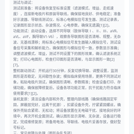
测试与调试：
测试前准备：将设备恢复至标准设置（滤波模式、增益、走纸速
度），连接新电极片和原装导联线，确保接地良好、供电稳定；准备
好示波器、导联线测试仪、标准心电模拟信号发生器、测试记录表，
记录图形显示状态、杂波情况、心电参数，确保无遗漏[1][2]。
功能测试：启动设备，选择不同导联（肢体导联Ⅰ、Ⅱ、Ⅲ、aVR、
aVL、aVF，胸导联V1-V6），观察各导联图形是否清晰、规整，无杂
波、无基线漂移；用标准心电模拟信号发生器输入模拟信号，测试设
备信号采集和解析能力，确保图形与模拟信号一致，参数显示准确；
调整滤波模式、增益，测试不同设置下的图形效果，确认滤波系统正
常；打印心电图形，检查打印图形是否清晰，与显示图形一致[2]
[7]。
整机联动测试：开机运行30分钟，反复切换导联、调整设置，监测
图形是否稳定，无间歇性杂波；模拟临床使用场景，更换不同测试对
象，粘贴电极片测试，确保图形清晰、参数精准；检查设备打印、存
储功能，确保故障修复后，设备各项功能正常，抗干扰能力符合临床
使用要求[1][2]。
装机复原：清洁设备内部和外壳，整理内部线路（确保线路固定牢
固，屏蔽层完好，远离干扰源），扣紧设备外壳，拧紧紧固螺丝，确
保外壳贴合紧密、无松动；将设备放置在无电磁干扰、接地良好的环
境中，再次开机全面测试，确认图形显示清晰、无杂波，设备运行稳
定，完成维修复原；将备用电池、导联线、电极片妥善存放，做好型
号标记。
三、常见故障与处理（图形杂乱专项）