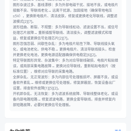
图形杂波过多、基线漂移：多为外部电磁干扰、接地不良，或电极片
接触不良、导联线老化→ 远离干扰源，加固接地（确保零地电压
≤5V），更换新电极片、清洁皮肤，修复或更换老化导联线，调整滤
波模式[2][7]。
波形扭曲、断裂、不规整：多为导联线松动、滤波设置不当，或信号
处理芯片故障→ 重新插拔导联线、清洁接头，调整滤波模式和增
益，修复或更换信号处理芯片[2][7]。
图形忽强忽弱、间歇性杂乱：多为电极片粘性下降、导联线接头氧
化，或电池老化、供电不稳→ 更换电极片、清洁导联线接头，检查
并更换老化电池，更换电源适配器确保供电稳定[6][2]。
特定导联图形异常、杂波集中：多为对应导联线破损、电极片粘贴错
误，或局部采集电路故障→ 更换对应导联线，重新粘贴电极片（按
标准位置），维修对应导联的采集电路。
全屏杂乱、无正常波形：多为内部信号处理板损坏、屏蔽不良，或设
备软件紊乱→ 维修或更换信号处理板，修复屏蔽层，恢复设备出厂
设置，排查软件故障[1][5][2]。
开机即杂乱、无法恢复：多为滤波系统故障、导联线整体老化，或设
备内部电路短路→ 修复滤波电路，更换全套导联线，排查并修复内
部短路故障，必要时更换信号处理板。