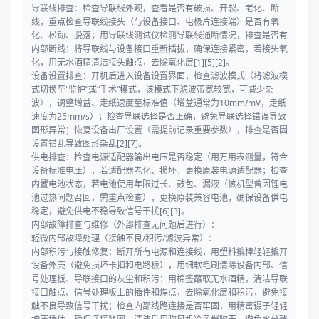
导联线排查：检查导联线外观，查看是否有破损、开裂、老化、断
线，重点检查导联线接头（与设备接口、电极片连接端）是否有氧
化、松动、脱落；用导联线测试仪检测导联线通断情况，排查是否有
内部断线；将导联线与设备接口重新插拔，确保连接紧密，若接头氧
化，用无水酒精清洁接头触点，去除氧化层[1][5][2]。
设备设置排查：开机后进入设备设置界面，检查滤波模式（将滤波模
式切换至“监护”或“手术”模式，该模式下滤波带宽较宽，可减少杂
波），调整增益、走纸速度至标准值（增益通常为10mm/mV，走纸
速度为25mm/s）；检查导联选择是否正确，避免导联选择错误导致
图形异常；恢复设备出厂设置（需提前记录重要参数），排查是否因
设置错乱导致图形杂乱[2][7]。
供电排查：检查电源适配器输出电压是否稳定（用万用表测量，符合
设备标准电压），若适配器老化、损坏，更换原装电源适配器；检查
内置电池状态，若电池使用年限过长、鼓包、漏液（该机型曾因锂电
池过热问题召回，需重点检查），更换原装兼容电池，确保设备供电
稳定，避免供电不稳导致信号干扰[6][3]。
内部故障排查与维修（外部排查无问题后进行）：
轻微内部故障处理（接触不良/积污/滤波异常）：
内部积污与接触修复：断开所有电源和连接线，用塑料撬棒轻轻撬开
设备外壳（避免损坏卡扣和电路板），用细软毛刷清除设备内部、信
号处理板、导联接口的灰尘和积污；用棉签蘸取无水酒精，清洁导联
接口触点、信号处理板上的插件和焊点，去除氧化层和积污，避免接
触不良导致信号干扰；检查内部线路连接是否牢固，用精密镊子轻轻