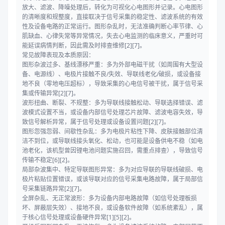
放大、滤波、降噪处理后，转化为可视化心电图形并记录。心电图形
的清晰度和规整度，直接取决于信号采集的稳定性、滤波系统的有效
性及设备电路的正常运行。图形杂乱时，无法准确判断心率节律、心
肌缺血、心律失常等异常情况，失去心电监测的临床意义，严重时可
能延误病情判断，因此需及时排查维修[2][7]。
常见故障表现及本质原因：
图形杂波过多、基线漂移严重：多为外部电磁干扰（如周围有大型设
备、电源线）、电极片接触不良/失效、导联线老化/破损，或设备接
地不良（零地电压超标），导致采集的心电信号被干扰，属于信号采
集或传输异常[2][7]。
波形扭曲、断裂、不规整：多为导联线接触松动、导联选择错误、滤
波模式设置不当，或设备内部信号处理芯片故障、滤波电容失效，导
致信号解析异常，属于信号处理或设备设置问题[2][7]。
图形忽强忽弱、间歇性杂乱：多为电极片粘性下降、皮肤接触部位清
洁不到位，或导联线接头氧化、松动，也可能是设备供电不稳（如电
池老化，该机型曾因锂电池问题实施召回，需重点排查），导致信号
传输不稳定[6][2]。
局部杂波集中、特定导联图形异常：多为对应导联的导联线破损、电
极片粘贴位置错误，或该导联对应的信号采集电路故障，属于局部信
号采集链路异常[2][7]。
全屏杂乱、无正常波形：多为设备内部电路故障（如信号处理板损
坏、屏蔽层失效）、接地不良，或设备软件故障（如系统紊乱），属
于核心信号处理或设备硬件异常[1][5][2]。