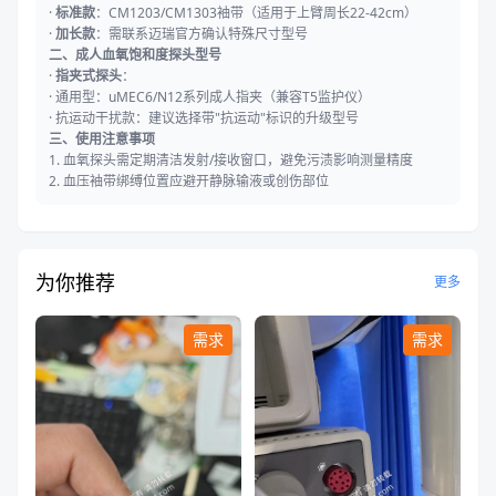
·
标准款
：CM1203/CM1303袖带（适用于上臂周长22-42cm）
·
加长款
：需联系迈瑞官方确认特殊尺寸型号
二、成人血氧饱和度探头型号
·
指夹式探头
：
·
通用型：uMEC6/N12系列成人指夹（兼容T5监护仪）
·
抗运动干扰款：建议选择带"抗运动"标识的升级型号
三、使用注意事项
1. 血氧探头需定期清洁发射/接收窗口，避免污渍影响测量精度
2. 血压袖带绑缚位置应避开静脉输液或创伤部位
为你推荐
更多
需求
需求