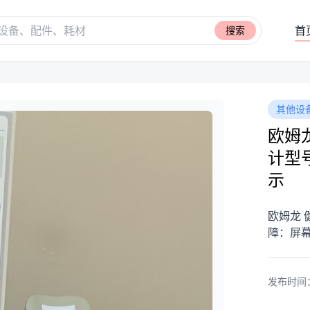
首
搜索
其他设
欧姆
计型号
示
欧姆龙 
障：屏
发布时间：20