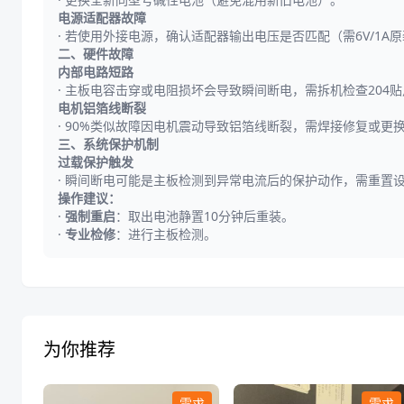
电源适配器故障
·
若使用外接电源，确认适配器输出电压是否匹配（需6V/1A
二、硬件故障
内部电路短路
·
主板电容击穿或电阻损坏会导致瞬间断电，需拆机检查204
电机铝箔线断裂
·
90%类似故障因电机震动导致铝箔线断裂，需焊接修复或更
三、系统保护机制
过载保护触发
·
瞬间断电可能是主板检测到异常电流后的保护动作，需重置
操作建议：
·
强制重启
：取出电池静置10分钟后重装。
·
专业检修
：进行主板检测。
为你推荐
需求
需求