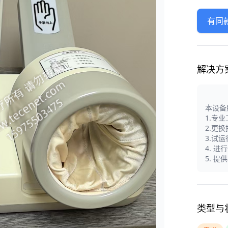
有同
解决方
本设备
1.专
2.更
3.试
4. 
5. 
类型与