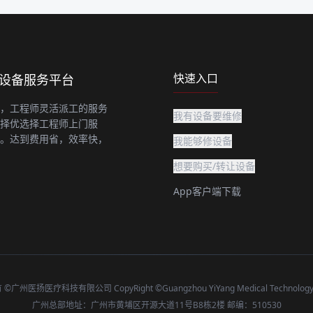
快速入口
上设备服务平台
，工程师灵活派工的服务
我有设备要维修
择优选择工程师上门服
。达到费用省，效率快，
我能够修设备
想要购买/转让设备
App客户端下载
广州医扬医疗科技有限公司 CopyRight ©Guangzhou YiYang Medical Technology C
广州总部地址：广州市黄埔区开源大道11号B8栋2楼 邮编：510530