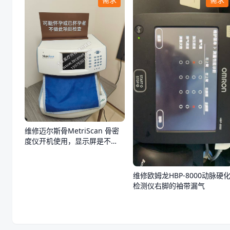
维修迈尔斯骨MetriScan 骨密
度仪开机使用，显示屏是不
亮，不通电
维修欧姆龙HBP-8000动脉硬
检测仪右脚的袖带漏气