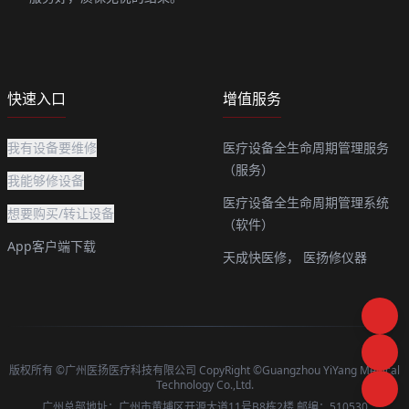
快速入口
增值服务
我有设备要维修
医疗设备全生命周期管理服务
（服务）
我能够修设备
医疗设备全生命周期管理系统
想要购买/转让设备
（软件）
App客户端下载
天成快医修，
医扬修仪器
版权所有 ©广州医扬医疗科技有限公司 CopyRight ©Guangzhou YiYang Medical
Technology Co.,Ltd.
广州总部地址：广州市黄埔区开源大道11号B8栋2楼 邮编：510530