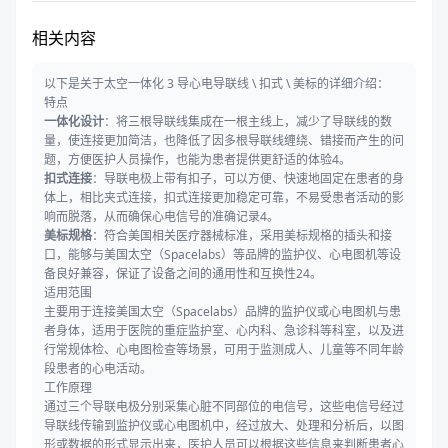
相关内容
以下是关于太空一体化 3 导心电导联线 \ 扣式 \ 美标的详细介绍：
特点
一体化设计
：将三根导联线集成在一根主线上，减少了导联线的数
量，使连接更加简洁，也降低了因多根导联线缠绕、错接而产生的问
题，方便医护人员操作，也能为患者提供更舒适的体验4。
扣式连接
：导联电极上带有扣子，可以方便、快速地固定在患者的身
体上，相比夹式连接，扣式连接更加稳定可靠，不易受患者活动的影
响而脱落，从而确保心电信号的准确记录4。
美标规格
：符合美国相关医疗器械标准，采用美标规格的插头和接
口，能够与美国太空（Spacelabs）等品牌的监护仪、心电图机等设
备良好兼容，保证了设备之间的通用性和互换性24。
适用范围
主要用于连接美国太空（Spacelabs）品牌的监护仪或心电图机与患
者身体，适用于医院的重症监护室、心内科、急诊科等科室，以及进
行常规体检、心电图检查等场景，可用于监测成人、儿童等不同年龄
段患者的心电活动。
工作原理
通过三个导联电极分别采集心脏不同部位的电信号，这些电信号经过
导联线传输到监护仪或心电图机中，经过放大、处理和分析后，以图
形或数据的形式显示出来，医护人员可以根据这些信息来判断患者心