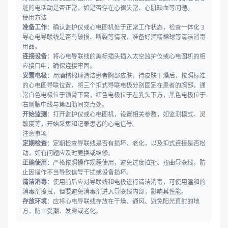
脏的电活动是否正常，如是否存在心律失常、心肌缺血等问题。
使用方法
准备工作
：确认监护仪或心电图机处于正常工作状态，检查一体化 3
导心电导联线是否有破损、断裂等情况，准备好酒精棉球等清洁消毒
用品。
连接设备
：将心电导联线的美标插头插入太空监护仪或心电图机的相
应接口中，确保连接牢固。
安置电极
：用酒精棉球清洁患者胸部皮肤，待皮肤干燥后，按照标准
的心电图导联位置，将三个扣式导联电极分别固定在患者的胸部，通
常白色电极位于锁骨下窝，红色电极位于左乳头下方，黑色电极位于
右侧腋中线与第四肋间交点处。
开始监测
：打开监护仪或心电图机，设置相关参数，如监测模式、灵
敏度等，开始采集和记录患者的心电信号。
注意事项
定期检查
：定期检查导联线是否有损坏、老化，以及扣式连接是否松
动，如有问题应及时更换或维修。
正确使用
：严格按照操作规程使用，避免过度拉扯、扭曲导联线，防
止因操作不当导致信号干扰或设备损坏。
清洁消毒
：使用前后应对导联线和电极进行清洁消毒，可使用温和的
消毒剂擦拭，但要避免消毒剂进入导联线内部，影响其性能。
存放环境
：应将心电导联线存放在干燥、通风、避免阳光直射的地
方，防止受潮、发霉或老化。