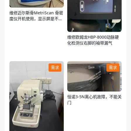
维修迈尔斯骨MetriScan 骨密
度仪开机使用，显示屏是不
亮，不通电
维修欧姆龙HBP-8000动脉硬
化检测仪右脚的袖带漏气
需求
需求
恒诺3-5N离心机故障，不能关
门