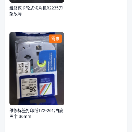
维修徕卡轮式切片机R2235刀
架故障
需求
维修标签打印纸TZ2-261;白底
黑字 36mm