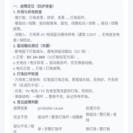
一、故障定位（四步排查）
1. 外观与供电检查
· 看灯板：灯珠发黑、烧穿、发黄 → 灯珠损坏。
· 看驱动 / 线路：驱动板焦味、鼓包、线路松动 / 烧焦 → 驱动 / 线路
故障。
· 测输入：万用表 AC 档测蓝光模块供电（通常 220V），无电查总电
源 / 保险丝。
2. 驱动输出测试（关键）
· 断电拔下灯板插头，通电测驱动输出（DC 档）：
o 正常：
DC 24–36V
（以灯板标签为准）。
o 无电压 / 电压异常 → 驱动板损坏，优先换驱动板。
o 电压正常 → 灯板 / 灯珠故障。
3. 灯珠好坏检测
· 万用表二极管档：红笔接灯珠正极、黑笔接负极，亮则好，不亮则
坏（反测仍不亮）。
· 应急：9V 电池 / 5V 充电宝限流直供灯珠，亮则好。
· 串联结构：一颗坏 → 整串不亮，标记所有坏珠。
4. 常见故障判断
故障现象
probable cause
处理方向
换驱动 / 整灯板 / 查
完全不亮
驱动坏 / 整串灯珠坏 / 线路断
线
部分不亮 / 暗
单 / 多颗灯珠坏
换灯珠 / 整灯板
区