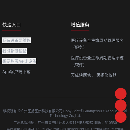
快速入口
增值服务
我有设备要维修
医疗设备全生命周期管理服务
（服务）
我能够修设备
医疗设备全生命周期管理系统
想要购买/转让设备
（软件）
App客户端下载
天成快医修，
医扬修仪器
版权所有 ©广州医扬医疗科技有限公司 CopyRight ©Guangzhou YiYang Medical
Technology Co.,Ltd.
广州总部地址：广州市黄埔区开源大道11号B8栋2楼 邮编：510530
医疗器械经营许可证：
粤穗药监械经营许20221271号
| ICP备案号:
粤ICP备