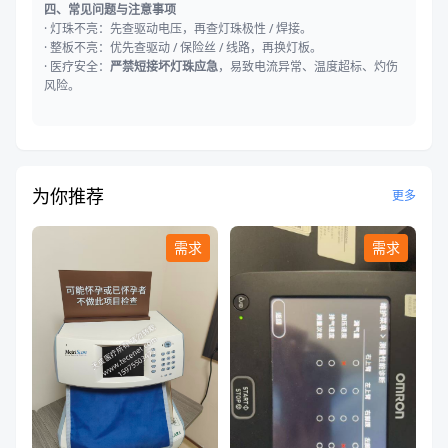
四、常见问题与注意事项
· 灯珠不亮：先查驱动电压，再查灯珠极性 / 焊接。
· 整板不亮：优先查驱动 / 保险丝 / 线路，再换灯板。
· 医疗安全：
严禁短接坏灯珠应急
，易致电流异常、温度超标、灼伤
风险。
为你推荐
更多
需求
需求