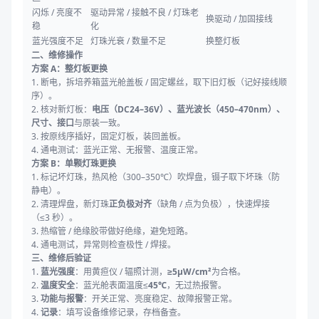
闪烁 / 亮度不
驱动异常 / 接触不良 / 灯珠老
换驱动 / 加固接线
稳
化
蓝光强度不足
灯珠光衰 / 数量不足
换整灯板
二、维修操作
方案 A：整灯板更换
1. 断电，拆培养箱蓝光舱盖板 / 固定螺丝，取下旧灯板（记好接线顺
序）。
2. 核对新灯板：
电压（DC24–36V）、蓝光波长（450–470nm）、
尺寸、接口
与原装一致。
3. 按原线序插好，固定灯板，装回盖板。
4. 通电测试：蓝光正常、无报警、温度正常。
方案 B：单颗灯珠更换
1. 标记坏灯珠，热风枪（300–350℃）吹焊盘，镊子取下坏珠（防
静电）。
2. 清理焊盘，新灯珠
正负极对齐
（缺角 / 点为负极），快速焊接
（≤3 秒）。
3. 热缩管 / 绝缘胶带做好绝缘，避免短路。
4. 通电测试，异常则检查极性 / 焊接。
三、维修后验证
1.
蓝光强度
：用黄疸仪 / 辐照计测，
≥5μW/cm²
为合格。
2.
温度安全
：蓝光舱表面温度≤
45℃
，无过热报警。
3.
功能与报警
：开关正常、亮度稳定、故障报警正常。
4.
记录
：填写设备维修记录，存档备查。