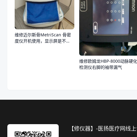
维修迈尔斯骨MetriScan 骨密
度仪开机使用，显示屏是不
亮，不通电
维修欧姆龙HBP-8000动脉硬
检测仪右脚的袖带漏气
【修仪器】-医扬医疗网线