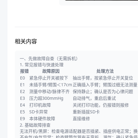
相关内容
一、先做故障自查（无需拆机）
1. 常见报错与快速处理
报错
故障原因
处理方法
E0
紧急停止开关被按下
抽出手臂，按紧急停止开关复位
E1
未插手臂/臂围＜17cm
正确插入手臂；臂围过细无法测量
E2
测量中移动/脉律不齐
保持静止；确认是否为心律问题
E3
压力超300mmHg
自动排气，重启后重试
E4
打印机故障
关闭打印功能，仍报错则报修
E5
SD卡异常
重新插拔SD卡
E9
本体硬件故障
直接维修
2. 基础故障排查
无法开机/黑屏：检查电源适配器是否插紧、插座供电正常；
不充气/充气异常：检查臂筒气管有无弯折、漏气；确认紧急