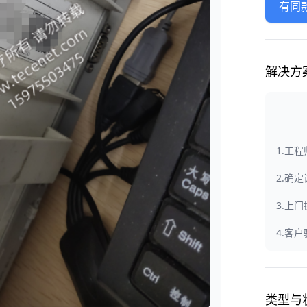
有同
解决方
1.工
2.确
3.上
4.客
类型与