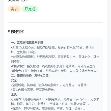
需求
已完成
相关内容
一、常见故障现象与判断
•无信号/无胎心音：线缆内部断线、接头针脚氧化/弯针、晶体损
坏、主机接口问题。
•信号弱/数值漂移：线缆局部断裂、声窗开裂进水、晶体老化、耦合
剂不足。
•时断时续：接头松动、线缆根部反复弯折处断线、内部焊点虚焊。
•噪音大/干扰：接地不良、线缆屏蔽层断裂、声窗破损耦合剂渗入。
二、维修前准备（安全+工具）
安全
•全程断电，防静电（戴防静电腕带），避免静电击穿晶体。
•探头内部有高压，严禁带电开盖。
工具
•万用表（测通断/绝缘）、细尖电烙铁、热缩管（φ2/φ4）、无水酒
精、棉签、美工刀、剥线钳、示波器（可选，测晶体信号）。
•备用件：同型号接头、原装线缆、声窗、晶体（如需）。