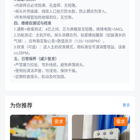
•内部焊点必须饱满、无虚焊、无短路。
•探头外壳接缝、线缆入口处打防水胶，防止耦合剂渗入。
•所有热缩管加热收缩到位，无空隙。
四、维修后测试与校准
1.通断+绝缘测试：4芯之间、芯与屏蔽层无短路，绝缘电阻>5MΩ。
2.功能测试：主机开机，探头涂耦合剂，贴紧模拟腹部（如装满水的
气球）。应有稳定胎心音+数值显示（120–160BPM）。
3.校准（可选）：进入主机校准模式，用标准信号源调整增益，误差
≤±2BPM。
五、日常保养（减少复发）
•严禁暴力拉扯、弯折线缆，避免摔落探头。
•使用后清洁声窗，勿浸泡，保持干燥。
•定期检查接头，松动及时加固。
为你推荐
更多
需求
需求