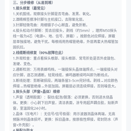
三、分步维修（从易到难）
1.接头修复（最常见）
1.关机拔线，观察接头针脚是否弯曲、发黑、氧化。
2.酒精棉签擦净针脚与主机接口，去除氧化层。
3.针脚轻微弯曲：用细镊子小心掰直，避免折断。
4.接头松动/针脚断：剪去旧接头，剥线（约5mm），理邦M50探头
线一般为4芯（电源+、地、信号、屏蔽）。按颜色对应焊接，屏蔽
层单独接地，避免干扰。每根线用热缩管绝缘，外层再套大热缩管加
固抗拉。
2.线缆断线修复（90%故障在此）
1.外观检查：重点看探头根部、接头根部、常弯折处是否外皮鼓包、
发硬、变色。
2.通断检测：万用表蜂鸣档，一端接探头晶体端焊点，一端接接头对
应针脚，逐芯测通断。轻晃线缆，蜂鸣器断续鸣叫即为断线点。
3.断线处理：剪断破损段，两端各留3–5cm完好线。剥线→对应颜色
焊接→热缩管绝缘→外层加固。屏蔽层必须连续焊接，否则噪音大。
3.探头头部（声窗+晶体）维修
1.声窗（透明胶面）：裂纹/起泡/脱落：必须更换，否则进水烧晶
体。更换：小心剥下旧声窗，清洁表面，涂专用超声耦合胶，贴新声
窗，室温固化24小时。
2.晶体（压电片）：无信号/信号极弱：用示波器测晶体两端，无高
频脉冲则晶体损坏。更换：拆旧晶体，按原极性焊接，密封防水（声
窗+外壳胶）。
4.装配与防水