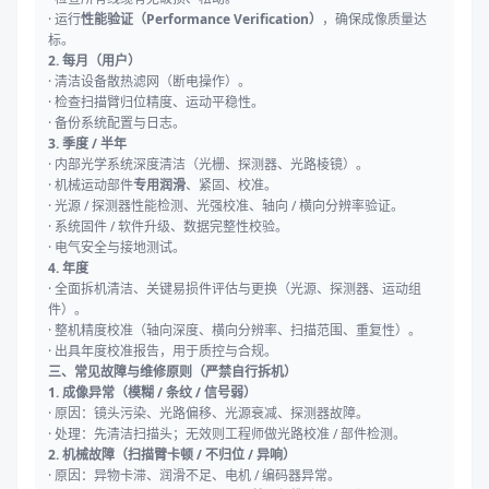
· 运行
性能验证（Performance Verification）
，确保成像质量达
标。
2. 每月（用户）
· 清洁设备散热滤网（断电操作）。
· 检查扫描臂归位精度、运动平稳性。
· 备份系统配置与日志。
3. 季度 / 半年
· 内部光学系统深度清洁（光栅、探测器、光路棱镜）。
· 机械运动部件
专用润滑
、紧固、校准。
· 光源 / 探测器性能检测、光强校准、轴向 / 横向分辨率验证。
· 系统固件 / 软件升级、数据完整性校验。
· 电气安全与接地测试。
4. 年度
· 全面拆机清洁、关键易损件评估与更换（光源、探测器、运动组
件）。
· 整机精度校准（轴向深度、横向分辨率、扫描范围、重复性）。
· 出具年度校准报告，用于质控与合规。
三、常见故障与维修原则（严禁自行拆机）
1. 成像异常（模糊 / 条纹 / 信号弱）
· 原因：镜头污染、光路偏移、光源衰减、探测器故障。
· 处理：先清洁扫描头；无效则工程师做光路校准 / 部件检测。
2. 机械故障（扫描臂卡顿 / 不归位 / 异响）
· 原因：异物卡滞、润滑不足、电机 / 编码器异常。