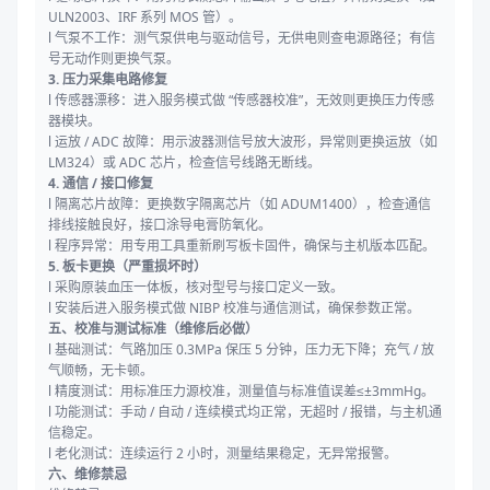
ULN2003、IRF 系列 MOS 管）。
l 气泵不工作：测气泵供电与驱动信号，无供电则查电源路径；有信
号无动作则更换气泵。
3. 压力采集电路修复
l 传感器漂移：进入服务模式做 “传感器校准”，无效则更换压力传感
器模块。
l 运放 / ADC 故障：用示波器测信号放大波形，异常则更换运放（如
LM324）或 ADC 芯片，检查信号线路无断线。
4. 通信 / 接口修复
l 隔离芯片故障：更换数字隔离芯片（如 ADUM1400），检查通信
排线接触良好，接口涂导电膏防氧化。
l 程序异常：用专用工具重新刷写板卡固件，确保与主机版本匹配。
5. 板卡更换（严重损坏时）
l 采购原装血压一体板，核对型号与接口定义一致。
l 安装后进入服务模式做 NIBP 校准与通信测试，确保参数正常。
五、校准与测试标准（维修后必做）
l 基础测试：气路加压 0.3MPa 保压 5 分钟，压力无下降；充气 / 放
气顺畅，无卡顿。
l 精度测试：用标准压力源校准，测量值与标准值误差≤±3mmHg。
l 功能测试：手动 / 自动 / 连续模式均正常，无超时 / 报错，与主机通
信稳定。
l 老化测试：连续运行 2 小时，测量结果稳定，无异常报警。
六、维修禁忌