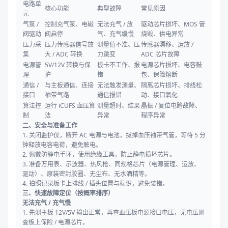
电路单
核心功能
典型故障
常见原因
元
气泵 /
控制充气泵、电磁
无法充气 / 放
驱动芯片损坏、MOS 管
阀驱动
阀启停
气、充气缓慢
烧毁、供电异常
压力采
压力传感器信号放
测量值不准、压
传感器漂移、运放 /
集
大 / ADC 转换
力跳变
ADC 芯片故障
电源管
5V/12V 转换与保
板卡不工作、报
电源芯片损坏、电容鼓
理
护
错
包、保险熔断
通信 /
与主板通信、连接
无法触发测量、
隔离芯片损坏、排线松
接口
袖带气路
通信报错
动、接口氧化
算法控
运行 iCUFS 血压算
测量超时、结果
晶振 / 复位电路故障、
制
法
异常
程序异常
二、安全与准备工作
1. 关闭监护仪，断开 AC 电源与电池，拔掉血压袖带气管，等待 5 分
钟释放电容电荷，避免触电。
2. 佩戴防静电手环，使用绝缘工具，防止静电损坏芯片。
3. 准备万用表、示波器、热风枪、同规格芯片（电源管理、运放、
驱动）、原装密封胶圈、无尘布、无水酒精等。
4. 拍照记录板卡上排线 / 插头位置与标识，避免装错。
三、快速故障定位（按概率排序）
无法充气 / 充气慢
1. 先测主板 12V/5V 输出正常，再查血压板电源接口电压，无电压则
查板上保险 / 电源芯片。