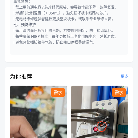
维修禁忌：
l 禁止用普通电容 / 芯片替代原装，会导致性能下降、故障复发。
l 焊接时控制温度（＜350℃），避免损坏板卡线路与芯片。
l 无电路维修经验者建议更换整块板卡，或联系专业维修人员。
七、预防维护
l 每月清洁血压板接口与气路，检查排线固定，防止松动氧化。
l 每季度做 NIBP 校准，每年更换板上老化电解电容，延长寿命。
l 避免频繁插拔袖带气管，防止接口磨损导致漏气。
为你推荐
更多
需求
需求