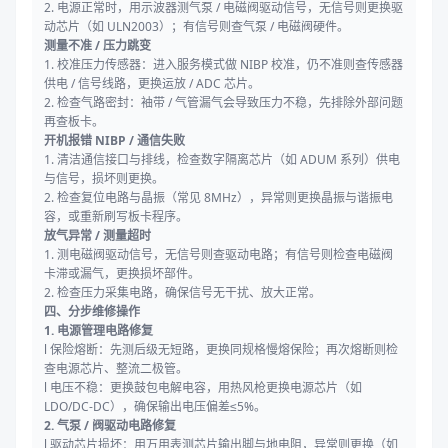
2. 电源正常时，用示波器测气泵 / 电磁阀驱动信号，无信号则更换驱
动芯片（如 ULN2003）；有信号则查气泵 / 电磁阀硬件。
测量不准 / 压力跳变
1. 校准压力传感器：进入服务模式做 NIBP 校准，仍不准则查传感器
供电 / 信号线路，更换运放 / ADC 芯片。
2. 检查气路密封：袖带 / 气管漏气会导致压力不稳，先排除外部问题
再查板卡。
开机报错 NIBP / 通信失败
1. 清洁通信接口与排线，检查数字隔离芯片（如 ADUM 系列）供电
与信号，损坏则更换。
2. 检查复位电路与晶振（常见 8MHz），异常则更换晶振与谐振电
容，或重新刷写板卡程序。
放气异常 / 测量超时
1. 测电磁阀驱动信号，无信号则查驱动电路；有信号则检查电磁阀
卡滞或漏气，更换损坏部件。
2. 检查压力采集电路，确保信号无干扰、放大正常。
四、分步维修操作
1. 电源管理电路修复
l 保险熔断：先测后级无短路，更换同规格慢熔保险；再次熔断则检
查电源芯片、整流二极管。
l 电压不稳：更换鼓包电解电容，用热风枪更换电源芯片（如
LDO/DC-DC），确保输出电压偏差≤5%。
2. 气泵 / 阀驱动电路修复
l 驱动芯片损坏：用万用表测芯片输出脚与地电阻，异常则更换（如