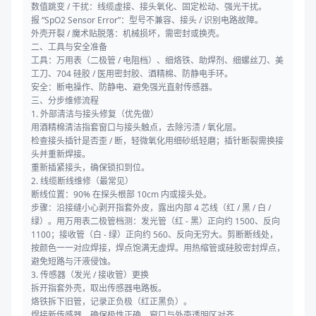
数值跳变 / 干扰：线缆虚接、接头氧化、固定松动、强光干扰。
报 “SpO2 Sensor Error”：型号不兼容、接头 / 识别电路故障。
外壳开裂 / 魔术贴脱落：机械损坏，需密封或换壳。
二、工具与安全准备
工具：万用表（二极管 / 电阻档）、细烙铁、助焊剂、细螺丝刀、美
工刀、704 硅胶 / 医用密封胶、酒精棉、防静电手环。
安全：断电操作、防静电、避免强光直射传感器。
三、分步维修流程
1. 外部清洁与接头修复（优先做）
用酒精棉清洁指套窗口与接头触点，去除污渍 / 氧化层。
检查接头插针是否歪 / 断，轻微氧化用细砂纸轻磨；插针断裂需换接
头并重新焊接。
重新插紧接头，确保锁扣到位。
2. 线缆断线维修（最常见）
断线位置：90% 在探头根部 10cm 内或接头处。
步骤：沿接缝小心剥开指套外皮，露出内部 4 芯线（红 / 黑 / 白 /
绿）。用万用表二极管档测：发光管（红 - 黑）正向约 1500、反向
1100；接收管（白 - 绿）正向约 560、反向无穷大。剪断断线处，
按颜色一一对应焊接，焊点饱满无虚焊。用热缩管或硅胶密封焊点，
避免短路与汗液侵蚀。
3. 传感器（发光 / 接收管）更换
拆开指套外壳，取出传感器电路板。
烙铁拆下旧管，记录正负极（红正黑负）。
焊接新传感器，确保极性正确、窗口与外壳透明区对齐。