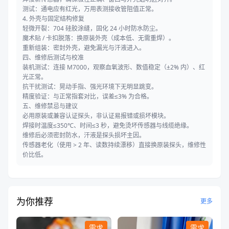
测试：通电应有红光，万用表测接收管阻值正常。
4. 外壳与固定结构修复
轻微开裂：704 硅胶涂缝，固化 24 小时防水防尘。
魔术贴 / 卡扣脱落：换原装外壳（成本低、无需重焊）。
重新组装：密封外壳，避免漏光与汗液进入。
四、维修后测试与校准
装机测试：连接 M7000，观察血氧波形、数值稳定（±2% 内）、红
光正常。
抗干扰测试：晃动手指、强光环境下无明显跳变。
精度验证：与正常指套对比，误差≤3% 为合格。
五、维修禁忌与建议
必用原装或兼容认证探头，非认证易报错或损坏模块。
焊接时温度≤350℃、时间≤3 秒，避免烫坏传感器与线缆绝缘。
维修后必须密封防水，汗液是探头损坏主因。
传感器老化（使用 > 2 年、读数持续漂移）直接换原装探头，维修性
价比低。
为你推荐
更多
需求
需求