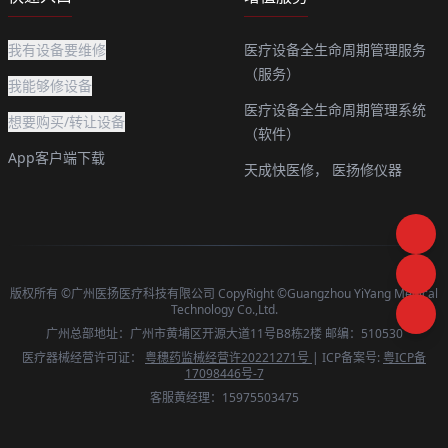
我有设备要维修
医疗设备全生命周期管理服务
（服务）
我能够修设备
医疗设备全生命周期管理系统
想要购买/转让设备
（软件）
App客户端下载
天成快医修，
医扬修仪器
版权所有 ©广州医扬医疗科技有限公司 CopyRight ©Guangzhou YiYang Medical
Technology Co.,Ltd.
广州总部地址：广州市黄埔区开源大道11号B8栋2楼 邮编：510530
医疗器械经营许可证：
粤穗药监械经营许20221271号
| ICP备案号:
粤ICP备
17098446号-7
客服黄经理：15975503475