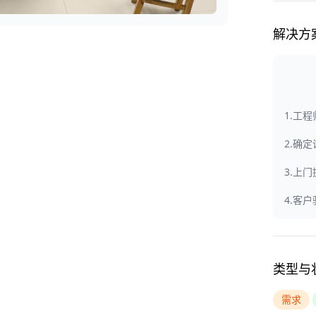
解决方
1.工
2.确
3.上
4.客
类型与
需求