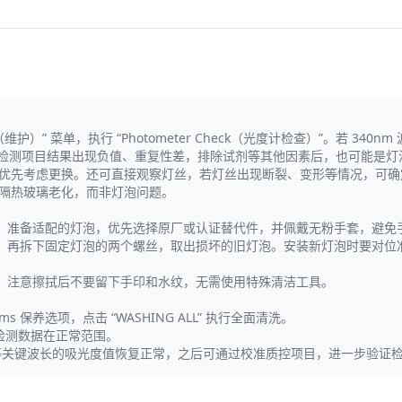
nce（维护）” 菜单，执行 “Photometer Check（光度计检查）”。若 
 相关检测项目结果出现负值、重复性差，排除试剂等其他因素后，也可能是
时，优先考虑更换。还可直接观察灯丝，若灯丝出现断裂、变形等情况，可
概率是隔热玻璃老化，而非灯泡问题。
。准备适配的灯泡，优先选择原厂或认证替代件，并佩戴无粉手套，避免
，再拆下固定灯泡的两个螺丝，取出损坏的旧灯泡。安装新灯泡时要对位
，注意擦拭后不要留下手印和水纹，无需使用特殊清洁工具。
ms 保养选项，点击 “WASHING ALL” 执行全面清洗。
确保检测数据在正常范围。
认 340nm 等关键波长的吸光度值恢复正常，之后可通过校准质控项目，进一