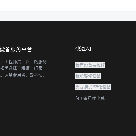
快速入口
上设备服务平台
，工程师灵活派工的服务
我有设备要维修
择优选择工程师上门服
。达到费用省，效率快，
我能够修设备
想要购买/转让设备
App客户端下载