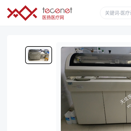
医扬医疗网