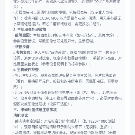
像头感光元件损坏，需更换同型号摄像头（如狼牌 “5525” 系列摄像
头）；
· 若摄像头可正常通电但图像模糊，拆解摄像头（仅专业人员操
作）：检查内部 CCD/CMOS 芯片是否有灰尘、污渍，用无尘布蘸无
水酒精轻轻擦拭，若芯片磨损或烧毁，需更换芯片组件。
2. 主机图像处理故障
·
故障原因
：主机图像处理板元件老化（如电容鼓包、芯片虚焊）、
参数设置错误，导致图像信号处理异常，显示模糊。
·
维修步骤
：
i.
参数复位
：进入主机 “系统设置”，选择 “图像参数复位”（恢复出厂
设置，避免误调对比度、锐度等参数导致模糊），重新调节亮度、对
比度至最佳状态（参考设备说明书的标准参数）；
ii.
主机硬件检查
：
· 打开主机外壳，观察图像处理板是否有电容鼓包、芯片烧焦痕迹
（若有，更换损坏元件，如鼓包的电解电容，需匹配电压、容量参
数）；
· 用万用表测量图像处理板的供电电压（如 12V、5V），若电压异
常，检查电源模块（电压不稳会导致图像处理异常），必要时更换电
源模块或图像处理板（需原厂适配）。
三、维修后测试与注意事项
功能测试
· 静态清晰度测试：对准标准分辨率测试卡（如 1920×1080 测试
卡），观察图像是否能清晰显示测试卡细节（无模糊、重影）；
· 动态测试：缓慢移动电切镜镜体，观察图像是否跟随流畅（无拖