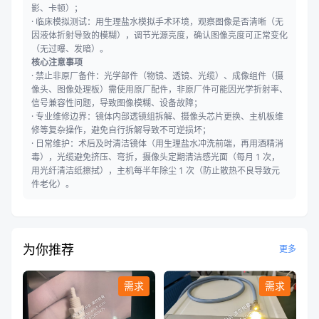
影、卡顿）；
· 临床模拟测试：用生理盐水模拟手术环境，观察图像是否清晰（无
因液体折射导致的模糊），调节光源亮度，确认图像亮度可正常变化
（无过曝、发暗）。
核心注意事项
· 禁止非原厂备件：光学部件（物镜、透镜、光缆）、成像组件（摄
像头、图像处理板）需使用原厂配件，非原厂件可能因光学折射率、
信号兼容性问题，导致图像模糊、设备故障；
· 专业维修边界：镜体内部透镜组拆解、摄像头芯片更换、主机板维
修等复杂操作，避免自行拆解导致不可逆损坏；
· 日常维护：术后及时清洁镜体（用生理盐水冲洗前端，再用酒精消
毒），光缆避免挤压、弯折，摄像头定期清洁感光面（每月 1 次，
用光纤清洁纸擦拭），主机每半年除尘 1 次（防止散热不良导致元
件老化）。
为你推荐
更多
需求
需求