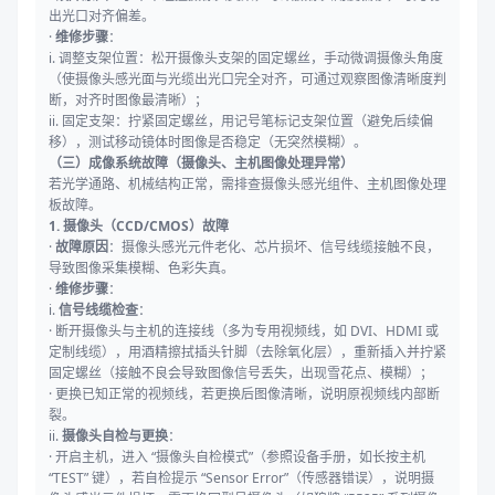
出光口对齐偏差。
·
维修步骤
：
i. 调整支架位置：松开摄像头支架的固定螺丝，手动微调摄像头角度
（使摄像头感光面与光缆出光口完全对齐，可通过观察图像清晰度判
断，对齐时图像最清晰）；
ii. 固定支架：拧紧固定螺丝，用记号笔标记支架位置（避免后续偏
移），测试移动镜体时图像是否稳定（无突然模糊）。
（三）成像系统故障（摄像头、主机图像处理异常）
若光学通路、机械结构正常，需排查摄像头感光组件、主机图像处理
板故障。
1. 摄像头（CCD/CMOS）故障
·
故障原因
：摄像头感光元件老化、芯片损坏、信号线缆接触不良，
导致图像采集模糊、色彩失真。
·
维修步骤
：
i.
信号线缆检查
：
· 断开摄像头与主机的连接线（多为专用视频线，如 DVI、HDMI 或
定制线缆），用酒精擦拭插头针脚（去除氧化层），重新插入并拧紧
固定螺丝（接触不良会导致图像信号丢失，出现雪花点、模糊）；
· 更换已知正常的视频线，若更换后图像清晰，说明原视频线内部断
裂。
ii.
摄像头自检与更换
：
· 开启主机，进入 “摄像头自检模式”（参照设备手册，如长按主机
“TEST” 键），若自检提示 “Sensor Error”（传感器错误），说明摄