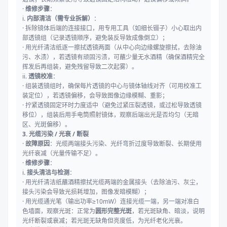
·
维修步骤
：
i.
内部清洁（需专业拆解）
：
· 拆除镜体后端的连接接口，用专用工具（如细长镊子）小心取出内
部透镜组（记录透镜顺序，避免装反导致成像倒立）；
· 用光纤清洁纸逐一擦拭透镜两面（从中心向边缘螺旋擦拭，去除油
污、水渍），若透镜有顽固污渍，可蘸少量无水酒精（确保酒精完全
挥发后再组装，避免残留导致二次起雾）。
ii.
透镜校准
：
· 组装透镜组时，确保每片透镜的中心与镜体轴线对齐（可用校准工
装定位），若透镜偏移，会导致图像边缘模糊、重影；
· 拧紧透镜固定环时力度适中（避免过紧压裂透镜，或过松导致透镜
移位），组装后用手电筒照射镜体，观察后端出光是否均匀（无暗
区、光斑偏移）。
3. 光缆污染 / 光衰 / 断裂
·
故障原因
：光缆两端接头污染、光纤弯折过度导致断裂、长期使用
光纤衰减（光量传输不足）。
·
维修步骤
：
i.
接头清洁与检测
：
· 用光纤清洁纸蘸酒精擦拭光缆两端的金属接头（去除油污、灰尘，
接头污染会导致光损耗增加，图像发暗模糊）；
· 用光缆通光笔（输出功率≥10mW）连接光缆一端，另一端对准白
色墙面，观察光斑：正常为
圆形完整光斑
，若光斑缺角、暗淡，说明
光纤断裂或衰减；若光斑无缺角但亮度低，为光纤老化光衰。