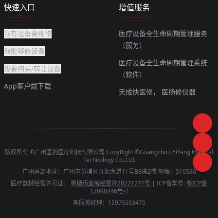
快速入口
增值服务
我有设备要维修
医疗设备全生命周期管理服务
（服务）
我能够修设备
医疗设备全生命周期管理系统
想要购买/转让设备
（软件）
App客户端下载
天成快医修，
医扬修仪器
版权所有 ©广州医扬医疗科技有限公司 CopyRight ©Guangzhou YiYang Medical
Technology Co.,Ltd.
广州总部地址：广州市黄埔区开源大道11号B8栋2楼 邮编：510530
医疗器械经营许可证：
粤穗药监械经营许20221271号
| ICP备案号:
粤ICP备
17098446号-7
客服黄经理：15975503475