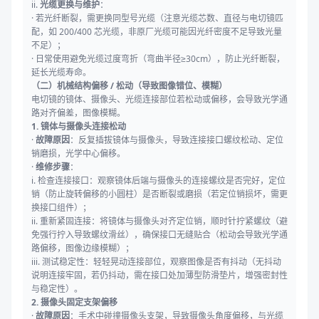
ii.
光缆更换与维护
：
· 若光纤断裂，需更换同型号光缆（注意光缆芯数、直径与电切镜匹
配，如 200/400 芯光缆，非原厂光缆可能因光纤密度不足导致光量
不足）；
· 日常使用避免光缆过度弯折（弯曲半径≥30cm），防止光纤断裂，
延长光缆寿命。
（二）机械结构偏移 / 松动（导致图像错位、模糊）
电切镜的镜体、摄像头、光缆连接部位若松动或偏移，会导致光学通
路对齐偏差，图像模糊。
1. 镜体与摄像头连接松动
·
故障原因
：反复插拔镜体与摄像头，导致连接接口螺纹松动、定位
销磨损，光学中心偏移。
·
维修步骤
：
i. 检查连接接口：观察镜体后端与摄像头的连接螺纹是否完好，定位
销（防止旋转偏移的小圆柱）是否断裂或磨损（若定位销损坏，需更
换接口组件）；
ii. 重新紧固连接：将镜体与摄像头对齐定位销，顺时针拧紧螺纹（避
免强行拧入导致螺纹滑丝），确保接口无缝贴合（松动会导致光学通
路偏移，图像边缘模糊）；
iii. 测试稳定性：轻轻晃动连接部位，观察图像是否有抖动（无抖动
说明连接牢固，若仍抖动，需在接口处加薄型防滑垫片，增强密封性
与稳定性）。
2. 摄像头固定支架偏移
·
故障原因
：手术中碰撞摄像头支架，导致摄像头角度偏移，与光缆