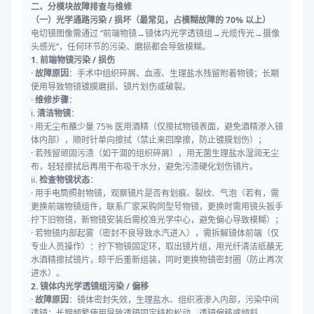
二、分模块故障排查与维修
（一）光学通路污染 / 损坏（最常见，占模糊故障的 70% 以上）
电切镜图像需通过 “前端物镜→镜体内光学透镜组→光缆传光→摄像
头感光”，任何环节的污染、磨损都会导致模糊。
1. 前端物镜污染 / 损伤
·
故障原因
：手术中组织碎屑、血液、生理盐水残留附着物镜；长期
使用导致物镜镀膜磨损、镜片划伤或破裂。
·
维修步骤
：
i.
清洁物镜
：
· 用无尘布蘸少量 75% 医用酒精（仅擦拭物镜表面，避免酒精渗入镜
体内部），顺时针单向擦拭（禁止来回摩擦，防止镀膜划伤）；
· 若残留顽固污渍（如干涸的组织碎屑），用无菌生理盐水湿润无尘
布，轻轻擦拭后再用干布吸干水分，避免污渍硬化划伤镜片。
ii.
检查物镜状态
：
· 用手电筒照射物镜，观察镜片是否有划痕、裂纹、气泡（若有，需
更换前端物镜组件，联系厂家采购同型号物镜，更换时需用镜头扳手
拧下旧物镜，新物镜安装后需校准光学中心，避免偏心导致模糊）；
· 若物镜内部起雾（密封不良导致水汽进入），需拆解镜体前端（仅
专业人员操作）：拧下物镜固定环，取出镜片组，用光纤清洁纸蘸无
水酒精擦拭镜片，晾干后重新组装，同时更换物镜密封圈（防止再次
进水）。
2. 镜体内光学透镜组污染 / 偏移
·
故障原因
：镜体密封失效，生理盐水、组织液渗入内部，污染中间
透镜；长期频繁使用导致透镜固定结构松动，透镜偏移或倾斜。