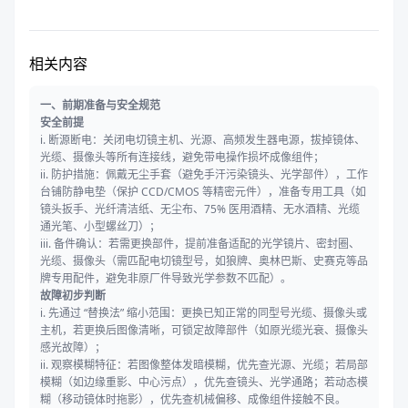
相关内容
一、前期准备与安全规范
安全前提
i. 断源断电：关闭电切镜主机、光源、高频发生器电源，拔掉镜体、
光缆、摄像头等所有连接线，避免带电操作损坏成像组件；
ii. 防护措施：佩戴无尘手套（避免手汗污染镜头、光学部件），工作
台铺防静电垫（保护 CCD/CMOS 等精密元件），准备专用工具（如
镜头扳手、光纤清洁纸、无尘布、75% 医用酒精、无水酒精、光缆
通光笔、小型螺丝刀）；
iii. 备件确认：若需更换部件，提前准备适配的光学镜片、密封圈、
光缆、摄像头（需匹配电切镜型号，如狼牌、奥林巴斯、史赛克等品
牌专用配件，避免非原厂件导致光学参数不匹配）。
故障初步判断
i. 先通过 “替换法” 缩小范围：更换已知正常的同型号光缆、摄像头或
主机，若更换后图像清晰，可锁定故障部件（如原光缆光衰、摄像头
感光故障）；
ii. 观察模糊特征：若图像整体发暗模糊，优先查光源、光缆；若局部
模糊（如边缘重影、中心污点），优先查镜头、光学通路；若动态模
糊（移动镜体时拖影），优先查机械偏移、成像组件接触不良。