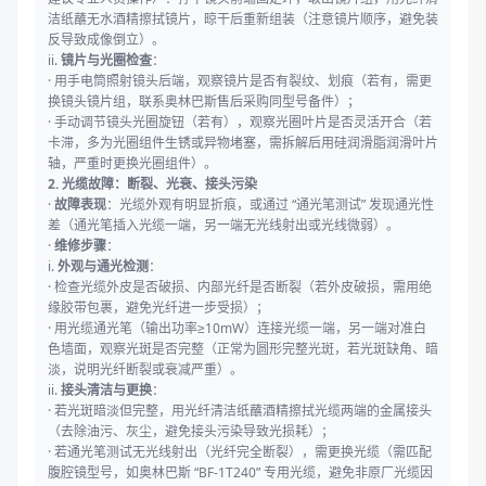
洁纸蘸无水酒精擦拭镜片，晾干后重新组装（注意镜片顺序，避免装
反导致成像倒立）。
ii.
镜片与光圈检查
：
· 用手电筒照射镜头后端，观察镜片是否有裂纹、划痕（若有，需更
换镜头镜片组，联系奥林巴斯售后采购同型号备件）；
· 手动调节镜头光圈旋钮（若有），观察光圈叶片是否灵活开合（若
卡滞，多为光圈组件生锈或异物堵塞，需拆解后用硅润滑脂润滑叶片
轴，严重时更换光圈组件）。
2. 光缆故障：断裂、光衰、接头污染
·
故障表现
：光缆外观有明显折痕，或通过 “通光笔测试” 发现通光性
差（通光笔插入光缆一端，另一端无光线射出或光线微弱）。
·
维修步骤
：
i.
外观与通光检测
：
· 检查光缆外皮是否破损、内部光纤是否断裂（若外皮破损，需用绝
缘胶带包裹，避免光纤进一步受损）；
· 用光缆通光笔（输出功率≥10mW）连接光缆一端，另一端对准白
色墙面，观察光斑是否完整（正常为圆形完整光斑，若光斑缺角、暗
淡，说明光纤断裂或衰减严重）。
ii.
接头清洁与更换
：
· 若光斑暗淡但完整，用光纤清洁纸蘸酒精擦拭光缆两端的金属接头
（去除油污、灰尘，避免接头污染导致光损耗）；
· 若通光笔测试无光线射出（光纤完全断裂），需更换光缆（需匹配
腹腔镜型号，如奥林巴斯 “BF-1T240” 专用光缆，避免非原厂光缆因