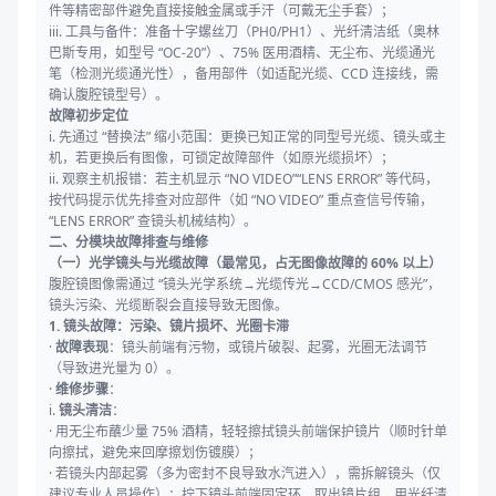
件等精密部件避免直接接触金属或手汗（可戴无尘手套）；
iii. 工具与备件：准备十字螺丝刀（PH0/PH1）、光纤清洁纸（奥林
巴斯专用，如型号 “OC-20”）、75% 医用酒精、无尘布、光缆通光
笔（检测光缆通光性），备用部件（如适配光缆、CCD 连接线，需
确认腹腔镜型号）。
故障初步定位
i. 先通过 “替换法” 缩小范围：更换已知正常的同型号光缆、镜头或主
机，若更换后有图像，可锁定故障部件（如原光缆损坏）；
ii. 观察主机报错：若主机显示 “NO VIDEO”“LENS ERROR” 等代码，
按代码提示优先排查对应部件（如 “NO VIDEO” 重点查信号传输，
“LENS ERROR” 查镜头机械结构）。
二、分模块故障排查与维修
（一）光学镜头与光缆故障（最常见，占无图像故障的 60% 以上）
腹腔镜图像需通过 “镜头光学系统→光缆传光→CCD/CMOS 感光”，
镜头污染、光缆断裂会直接导致无图像。
1. 镜头故障：污染、镜片损坏、光圈卡滞
·
故障表现
：镜头前端有污物，或镜片破裂、起雾，光圈无法调节
（导致进光量为 0）。
·
维修步骤
：
i.
镜头清洁
：
· 用无尘布蘸少量 75% 酒精，轻轻擦拭镜头前端保护镜片（顺时针单
向擦拭，避免来回摩擦划伤镀膜）；
· 若镜头内部起雾（多为密封不良导致水汽进入），需拆解镜头（仅
建议专业人员操作）：拧下镜头前端固定环，取出镜片组，用光纤清