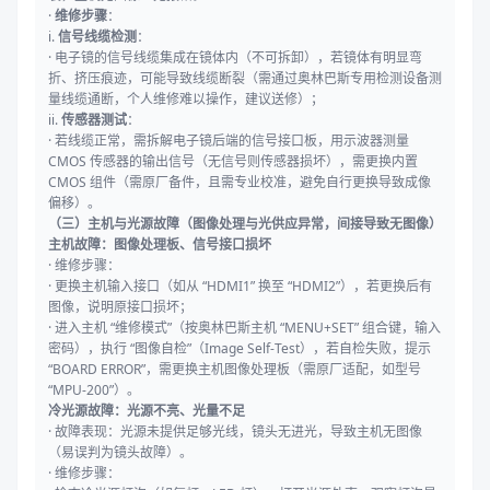
·
维修步骤
：
i.
信号线缆检测
：
· 电子镜的信号线缆集成在镜体内（不可拆卸），若镜体有明显弯
折、挤压痕迹，可能导致线缆断裂（需通过奥林巴斯专用检测设备测
量线缆通断，个人维修难以操作，建议送修）；
ii.
传感器测试
：
· 若线缆正常，需拆解电子镜后端的信号接口板，用示波器测量
CMOS 传感器的输出信号（无信号则传感器损坏），需更换内置
CMOS 组件（需原厂备件，且需专业校准，避免自行更换导致成像
偏移）。
（三）主机与光源故障（图像处理与光供应异常，间接导致无图像）
主机故障：图像处理板、信号接口损坏
· 维修步骤：
· 更换主机输入接口（如从 “HDMI1” 换至 “HDMI2”），若更换后有
图像，说明原接口损坏；
· 进入主机 “维修模式”（按奥林巴斯主机 “MENU+SET” 组合键，输入
密码），执行 “图像自检”（Image Self-Test），若自检失败，提示
“BOARD ERROR”，需更换主机图像处理板（需原厂适配，如型号
“MPU-200”）。
冷光源故障：光源不亮、光量不足
· 故障表现：光源未提供足够光线，镜头无进光，导致主机无图像
（易误判为镜头故障）。
· 维修步骤：