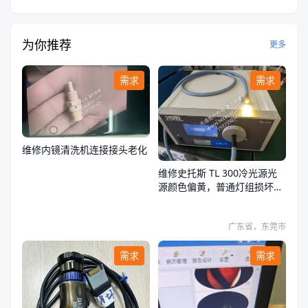
为你推荐
更多
需求
需求
维修内镜清洗机连接接头老化
维修史托斯 TL 300冷光源光
源颜色偏黄，普通灯组损坏，
荧光灯组正常
广东省，东莞市
需求
需求