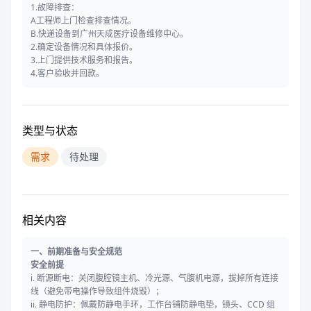
1.故障排查：
A工程师上门检查排查情况。
B.快递设备到广州天成医疗设备维修中心。
2.确定设备情况和具体报价。
3.上门提供技术服务和报告。
4.客户验收并回款。
类型与状态
需求
待处理
相关内容
一、前期准备与安全规范
安全前提
i. 断源断电：关闭腹腔镜主机、冷光源、气腹机电源，拔掉所有连接
线（避免带电操作导致组件烧毁）；
ii. 静电防护：佩戴防静电手环，工作台铺防静电垫，镜头、CCD 组