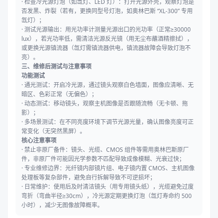
· 检查冷光源灯泡（如氙灯、LED 灯）：打开光源外壳，观察灯泡是
否发黑、炸裂（若有，更换同型号灯泡，如奥林巴斯 “XL-300” 专用
氙灯）；
· 测试光源输出：用光功率计测量光源出口的光功率（正常≥30000
lux），若光功率低，需清洁光源反光镜（用无尘布蘸酒精擦拭），
或更换光源镇流器（氙灯需镇流器供电，镇流器故障会导致灯泡不
亮）。
三、维修后测试与注意事项
功能测试
· 通光测试：开启冷光源，通过镜头观察白色墙面，图像应清晰、无
暗区、色彩正常（无偏色）；
· 动态测试：移动镜头，观察主机图像是否跟随流畅（无卡顿、拖
影）；
· 多场景测试：在不同亮度环境下调节光源光量，确认图像亮度可正
常变化（无突然黑屏）。
核心注意事项
· 禁止非原厂备件：镜头、光缆、CMOS 组件等需用奥林巴斯原厂
件，非原厂件可能因光学参数不匹配导致成像模糊、光衰过快；
· 专业维修边界：光纤镜内部镜片组、电子镜内置 CMOS、主机图像
处理板等复杂部件，避免自行拆解导致不可逆损坏；
· 日常维护：使用后及时清洁镜头（用专用镜头纸），光缆避免过度
弯折（弯曲半径≥30cm），冷光源定期更换灯泡（氙灯寿命约 500
小时），减少无图像故障概率。