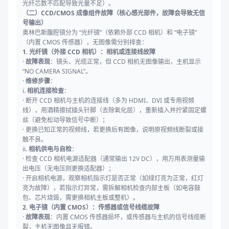
光纤芯数不匹配导致光量不足）。
（二）CCD/CMOS 成像组件故障（核心感光部件，故障会导致无信
号输出）
奥林巴斯腹腔镜分为 “光纤镜”（依赖外部 CCD 相机）和 “电子镜”
（内置 CMOS 传感器），无图像需分别排查：
1. 光纤镜（外接 CCD 相机）：相机或连接线故障
·
故障表现
：镜头、光缆正常，但 CCD 相机无图像输出，主机显示
“NO CAMERA SIGNAL”。
·
维修步骤
：
i.
相机连接检查
：
· 断开 CCD 相机与主机的连接线（多为 HDMI、DVI 或专用视频
线），用酒精擦拭插头针脚（去除氧化层），重新插入并拧紧固定螺
丝（避免松动导致信号中断）；
· 更换已知正常的视频线，若更换后有图像，说明原视频线断裂或接
触不良。
ii.
相机供电与自检
：
· 检查 CCD 相机电源适配器（通常输出 12V DC），用万用表测量输
出电压（无电压则更换适配器）；
· 开启相机电源，观察相机指示灯是否正常（如绿灯亮为正常，红灯
亮为故障），若指示灯异常，需拆解相机检查内部主板（如电容鼓
包、芯片烧毁，需更换相机主板或整机）。
2. 电子镜（内置 CMOS）：传感器或信号线缆故障
·
故障表现
：内置 CMOS 传感器损坏，或传感器与主机的信号线缆断
裂，主机无图像且无报错。