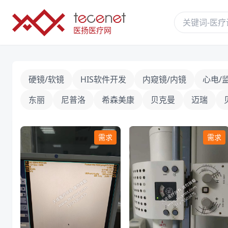
医扬医疗网
硬镜/软镜
HIS软件开发
内窥镜/内镜
心电/
东丽
尼普洛
希森美康
贝克曼
迈瑞
需求
需求