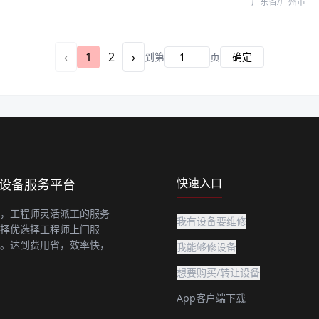
广东省/广州市
‹
1
2
›
到第
页
确定
快速入口
上设备服务平台
，工程师灵活派工的服务
我有设备要维修
择优选择工程师上门服
。达到费用省，效率快，
我能够修设备
想要购买/转让设备
App客户端下载