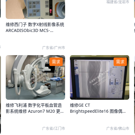
福建省/龙岩市
维修西门子 数字X射线影像系统
解
ARCADISObic3D MCS-
D2608（原厂）主机
市
广东省/广州市
需求
需求
维修飞利浦 数字化平板血管造
维修GE CT
影系统维修 Azuron7 M20 更换
BrightspeedElite16 图像偶有
电位器并做校准
伪影
广东省/江门市
广东省/佛山市