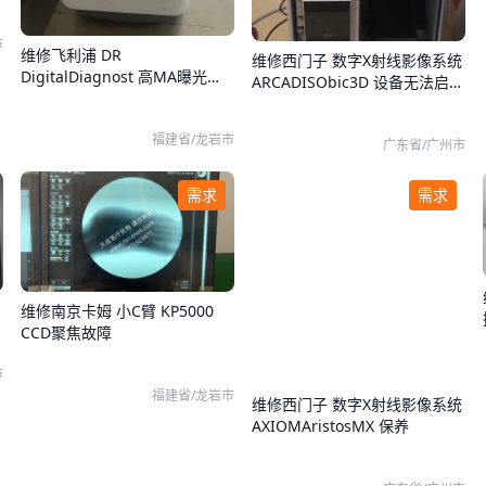
市
维修飞利浦 DR
维修西门子 数字X射线影像系统
DigitalDiagnost 高MA曝光
ARCADISObic3D 设备无法启
时，提示球管故障。
动，开启后自动关机
福建省/龙岩市
广东省/广州市
需求
需求
维修南京卡姆 小C臂 KP5000
CCD聚焦故障
市
福建省/龙岩市
维修西门子 数字X射线影像系统
AXIOMAristosMX 保养