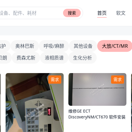
首页
软文
搜索
监护
奥林巴斯
呼吸/麻醉
其他设备
大放/CT/MR
贝朗
费森尤斯
液相质谱
生化分析
需求
需求
维修GE ECT
DiscoveryNM/CT670 软件安装