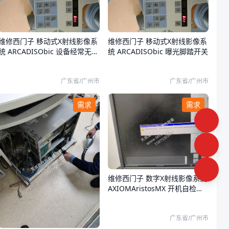
维修西门子 移动式X射线影像系
维修西门子 移动式X射线影像系
统 ARCADISObic 设备经常无法
统 ARCADISObic 曝光脚踏开关
曝光，D30板F5保险反复烧毁，
M14供电模块有杂音
广东省/广州市
广东省/广州市
需求
需求
维修西门子 数字X射线影像系统
AXIOMAristosMX 开机自检不
通过，wallstand探测器无信号
广东省/广州市